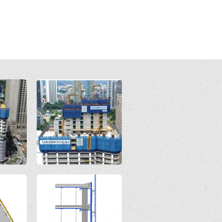
Open
Open