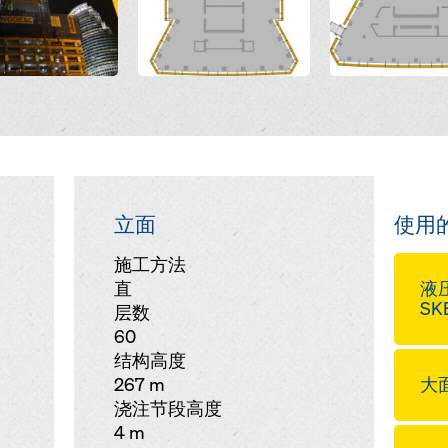
立面
使用
施工方法
直
液
SKE
层数
60
结构高度
267 m
大面
浇注节段高度
4 m