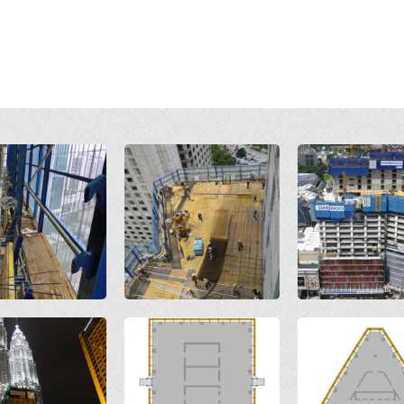
Open
Open
Open
Open