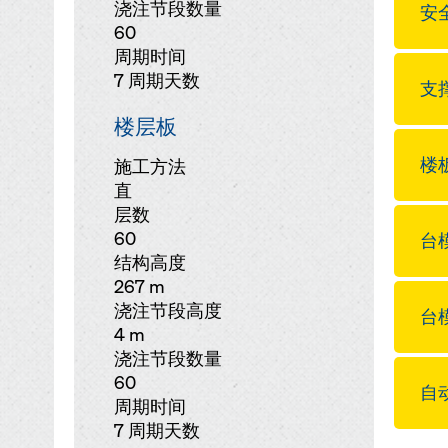
浇注节段数量
安全
60
周期时间
7 周期天数
支撑
楼层板
楼板
施工方法
直
层数
60
台
结构高度
267 m
浇注节段高度
台模
4 m
浇注节段数量
60
自动
周期时间
7 周期天数