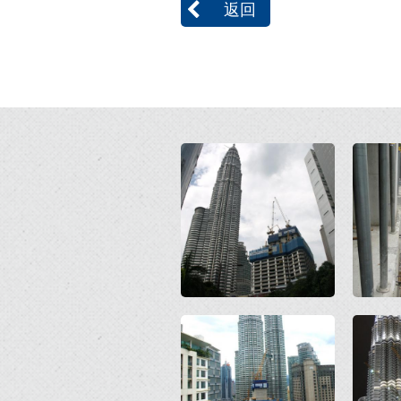
返回
Open
Open
Open
Open