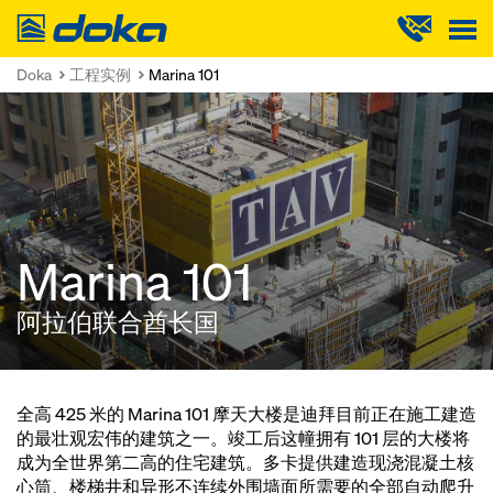
Doka
Doka
工程实例
Marina 101
Marina 101
阿拉伯联合酋长国
全高 425 米的 Marina 101 摩天大楼是迪拜目前正在施工建造
的最壮观宏伟的建筑之一。竣工后这幢拥有 101 层的大楼将
成为全世界第二高的住宅建筑。多卡提供建造现浇混凝土核
心筒、楼梯井和异形不连续外围墙面所需要的全部自动爬升