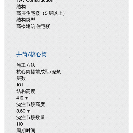
TAV Construction
结构
高层住宅楼（5 层以上）
结构类型
高楼建筑 住宅楼
井筒/核心筒
施工方法
核心筒提前成型/浇筑
层数
101
结构高度
412 m
浇注节段高度
3.60 m
浇注节段数量
110
周期时间