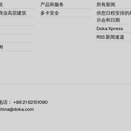
筑
产品和服务
所有新闻
商业高层建筑
多卡安全
供您日程安排的
示会和日期
Doka Xpress
RSS 新闻速递
例
电话：
+86 21 62151090
china@doka.com