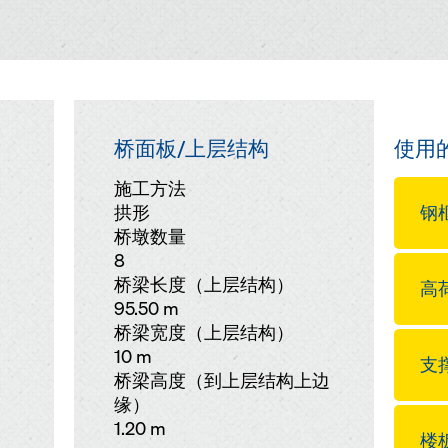
桥面板/上层结构
使用
施工方法
拱形
钢框
桥墩数量
8
桥梁长度（上层结构）
高荷
95.50 m
桥梁宽度（上层结构）
10 m
支撑
桥梁高度（到上层结构上边
缘）
1.20 m
楼