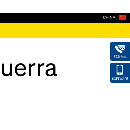
CHINA
uerra
联系方式
SOFTWARE