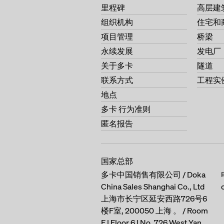
里程碑
高层建
组织机构
住宅和
项目管理
桥梁
永续发展
发电厂
关于多卡
隧道
联系方式
工程实
地点
多卡 行为准则
匿名报告
国家总部
多卡中国销售有限公司 / Doka
China Sales Shanghai Co., Ltd
上海市长宁区延安西路726号6
楼F室, 200050 上海 。 / Room
F | Floor 6 | No. 726 West Yan