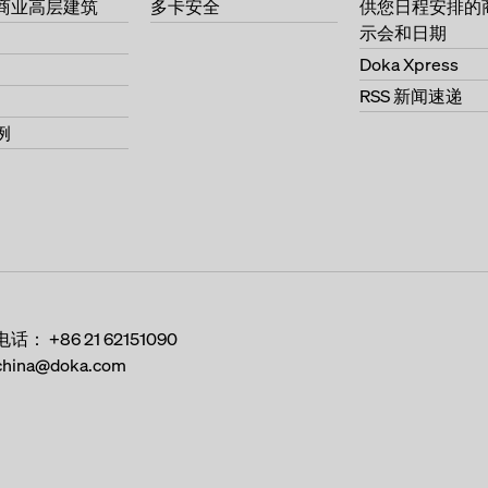
商业高层建筑
多卡安全
供您日程安排的
示会和日期
Doka Xpress
RSS 新闻速递
例
电话：
+86 21 62151090
china@doka.com