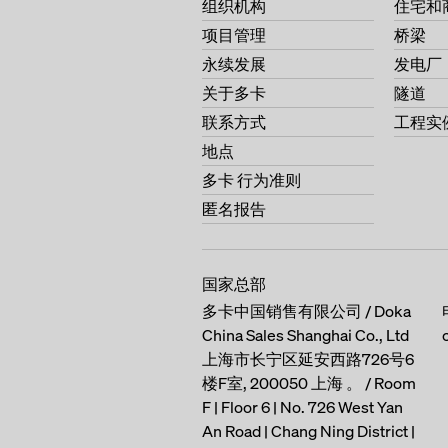
组织机构
住宅和
项目管理
桥梁
永续发展
发电厂
关于多卡
隧道
联系方式
工程实
地点
多卡 行为准则
匿名报告
国家总部
多卡中国销售有限公司 / Doka
China Sales Shanghai Co., Ltd
上海市长宁区延安西路726号6
楼F室, 200050 上海 。 / Room
F | Floor 6 | No. 726 West Yan
An Road | Chang Ning District |