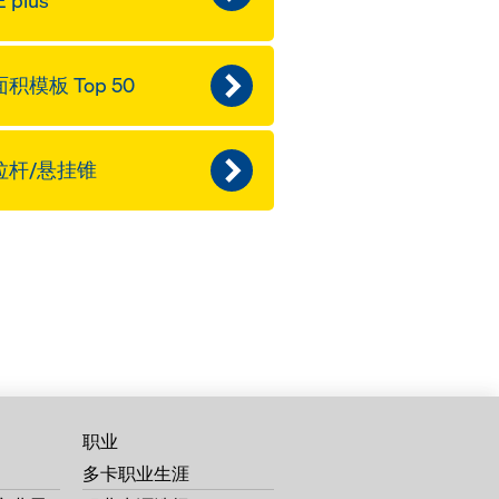
 plus
积模板 Top 50
拉杆/悬挂锥
职业
多卡职业生涯