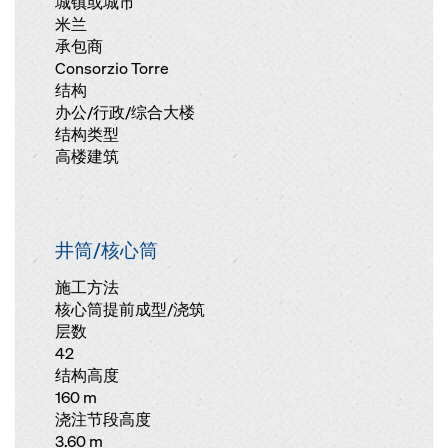
城镇或城市
米兰
承包商
Consorzio Torre
结构
办公/行政/综合大楼
结构类型
高楼建筑
井筒/核心筒
施工方法
核心筒提前成型/浇筑
层数
42
结构高度
160 m
浇注节段高度
3.60 m