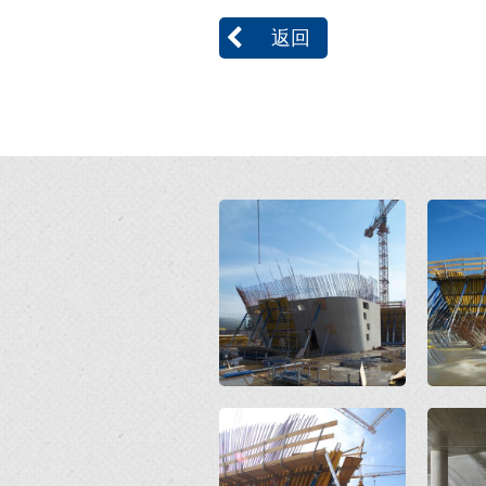
返回
Open
Open
Open
Open