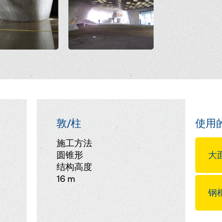
敦/柱
使用
施工方法
圆锥形
大面
结构高度
16 m
钢框