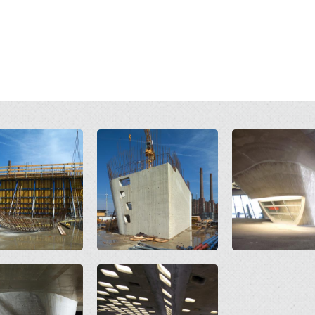
Open
Open
Open