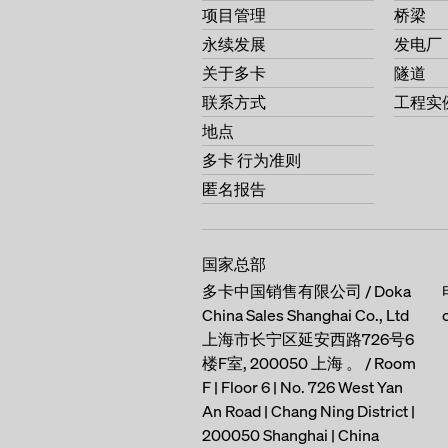
项目管理
桥梁
永续发展
发电厂
关于多卡
隧道
联系方式
工程实
地点
多卡 行为准则
匿名报告
国家总部
多卡中国销售有限公司 / Doka
China Sales Shanghai Co., Ltd
上海市长宁区延安西路726号6
楼F室, 200050 上海 。 / Room
F | Floor 6 | No. 726 West Yan
An Road | Chang Ning District |
200050 Shanghai | China