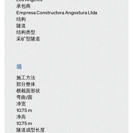
承包商
Empresa Constructora Angostura Ltda
结构
隧道
结构类型
采矿型隧道
墙
施工方法
部分整体
横截面形状
弯曲/圆
净宽
10.75 m
净高
10.75 m
隧道成型长度