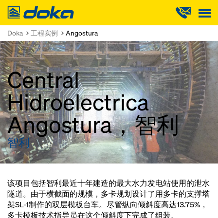
Doka
Doka
工程实例
Angostura
Central
Hidroelectrica
Angostura，智利
智利
该项目包括智利最近十年建造的最大水力发电站使用的泄水
隧道。由于横截面的规模，多卡规划设计了用多卡的支撑塔
架SL-1制作的双层模板台车。尽管纵向倾斜度高达13.75%，
多卡模板技术指导员在这个倾斜度下完成了组装。