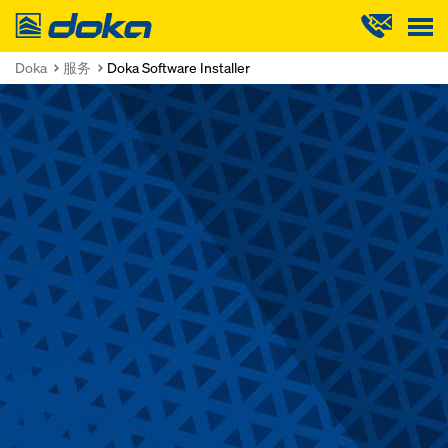
Doka
Doka
服务
Doka Software Installer