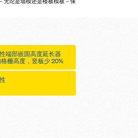
无论是墙模还是楼板模板 – 保
性端部嵌固高度延长器
m 的格栅高度，竖板少 20%
性
m 高的全面安全防护，仅
据需要购买
为竖板特别开发的端部
就可以延长至 1.80
常坚固
合规设备，带有 GS 标志
就可以完全覆盖所有应
息手册
工现场保存许多不同类
的尺寸标注图