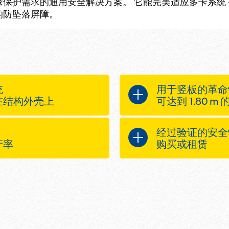
保护需求的通用安全解决方案。 它能完美适应多卡系统 – 
的防坠落屏障。
统
用于竖板的革命
在结构外壳上
可达到 1.80 
此种巧妙的系统
经过验证的安全
所有类型的侧护栏
提供 1.20 
产率
购买或租赁
结构边缘
需一块竖板
租赁进行体验并根
应用的不同连接件
只需添加一个
嵌固高度延长器
让人一目了然，让
热浸镀锌，非
m
EN 13374 
仅需两种竖板
详细的用户信
用，不必在施
巧结构
包括风力载荷
型