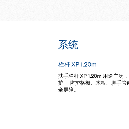
拥有专门集成的部
成本
系统
栏杆 XP 1.20m
扶手栏杆 XP 1.20m 用途
护。 防护格栅、木板、脚手管
全屏障。