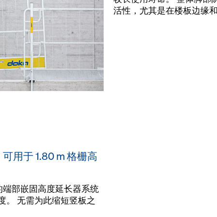
活性，尤其是在楼板边缘
于 1.80 m 格栅高
的端部嵌固高度延长器系统
栅高度。 无需为此缩短竖板之