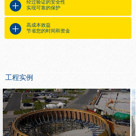
经过验证的安全性
平台用作
只需若干快速轻松的操作即可投入
实现可靠的保护
使用
施工平台
充分利用符合 EN 12811-1 和 DIN 4420
防护平台
高成本效益
标准的服务和脚手架的优势
倾斜屋顶防坠落平台
节省您的时间和资金
保护罩
施工更快，更安全从而降低成本
通过如下优势实现成本最优化
高荷载能力（最大 600 kg/m²）意
味着最高达 5.50 米的墙模可以竖立
易于使用
在平台上
使用寿命长
可伸缩的塔吊提升点可以实现畅通
不占用太多存储和运输空间
平坦的平台板
工程实例
各种使用情况的实用扩展组件