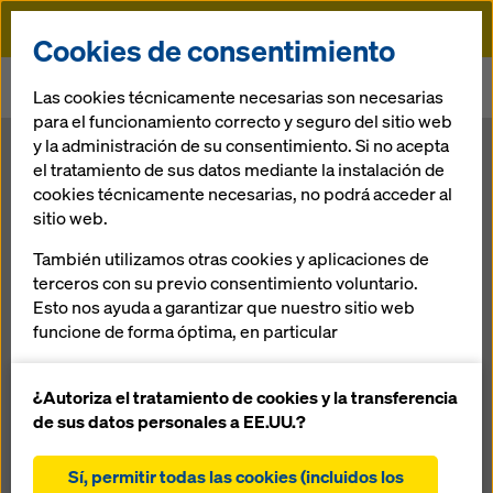
Doka
Cookies de consentimiento
Doka
Sala de prensa
Las cookies técnicamente necesarias son necesarias
Doka Centroamérica y el Caribe: nuevos representantes
para el funcionamiento correcto y seguro del sitio web
y la administración de su consentimiento. Si no acepta
Doka
el tratamiento de sus datos mediante la instalación de
cookies técnicamente necesarias, no podrá acceder al
sitio web.
Centroamérica
También utilizamos otras cookies y aplicaciones de
y el Caribe:
terceros con su previo consentimiento voluntario.
Esto nos ayuda a garantizar que nuestro sitio web
funcione de forma óptima, en particular
nuevos
mejorar continuamente la funcionalidad de
nuestro sitio web (cookies funcionales y
¿Autoriza el tratamiento de cookies y la transferencia
representantes
estadísticas)
de sus datos personales a EE.UU.?
facilitar un proceso de compra sin problemas al
utilizar la tienda online de Doka (cookies
Sí, permitir todas las cookies (incluidos los
16.10.2019 |
Panamá