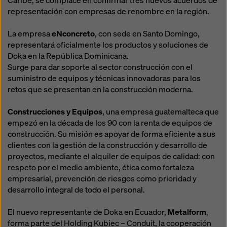
Caribe, se complace en confirmar tres nuevos acuerdos de
legales efectivos contra esto. Puede rechazar todas
representación con empresas de renombre en la región.
las cookies que requieran consentimiento haciendo
clic en «Rechazar» o ajustando su
configuración de
La empresa
eNconcreto
, con sede en Santo Domingo,
cookies
haciendo clic en configuración de cookies en
representará oficialmente los productos y soluciones de
la parte inferior de este sitio web y utilizando las
Doka en la República Dominicana.
casillas de verificación correspondientes. Puede
Surge para dar soporte al sector construcción con el
revocar su consentimiento en cualquier momento con
suministro de equipos y técnicas innovadoras para los
efecto futuro y sin indicar un motivo haciendo clic en
retos que se presentan en la construcción moderna.
configuración de cookies
en la parte inferior de este
sitio web.
Construcciones y Equipos
, una empresa guatemalteca que
Puede encontrar más información sobre nuestras
empezó en la década de los 90 con la renta de equipos de
cookies
en nuestra política de privacidad
. También le
construcción. Su misión es apoyar de forma eficiente a sus
ofrecemos la opción de seleccionar sus cookies
clientes con la gestión de la construcción y desarrollo de
(configuración avanzada de cookies).
proyectos, mediante el alquiler de equipos de calidad: con
respeto por el medio ambiente, ética como fortaleza
empresarial, prevención de riesgos como prioridad y
desarrollo integral de todo el personal.
El nuevo representante de Doka en Ecuador,
Metalform
,
forma parte del Holding Kubiec – Conduit, la cooperación