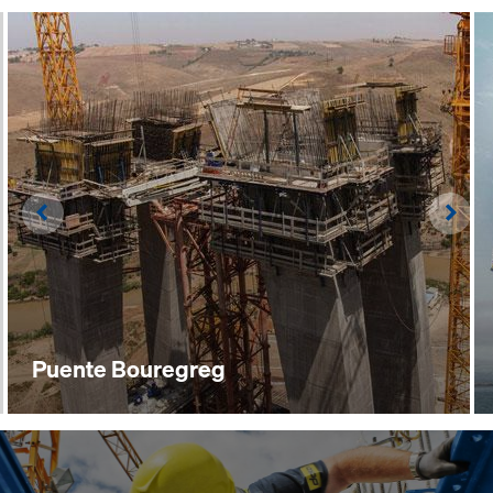
Left
Righ
Puente Bouregreg