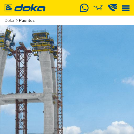
Doka
Doka
Puentes