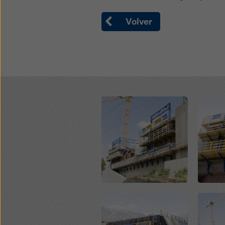
(config
Volver
Open
Open
Open
Open