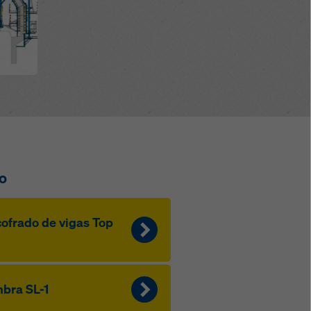
o
ofrado de vigas Top
bra SL-1