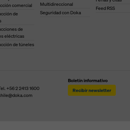
Multidireccional
cción comercial
Feed RSS
Seguridad con Doka
ucción de
s
ucciones de
es eléctricas
cción de túneles
Boletín informativo
Tel.
+56 2 2413 1600
Recibir newsletter
chile@doka.com