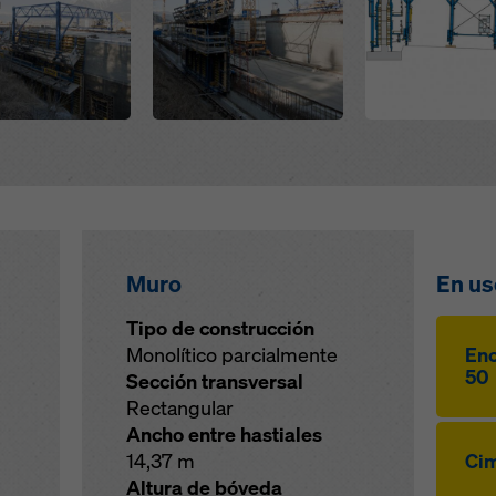
Muro
En us
Tipo de construcción
Monolítico parcialmente
Enc
50
Sección transversal
Rectangular
Ancho entre hastiales
14,37 m
Cim
Altura de bóveda