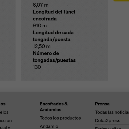
6,07 m
Longitud del túnel
encofrada
910 m
Longitud de cada
tongada/puesta
12,50 m
Número de
tongadas/puestas
130
tos
Encofrados &
Prensa
Andamios
elos
Todas las noticia
Todos los productos
ucción
DokaXpress
Andamio
cial y
Ferias y citas