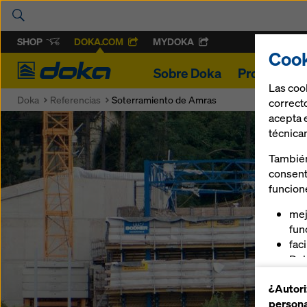
SHOP
DOKA.COM
MYDOKA
Cook
Doka
Sobre Doka
Proyectos
Las coo
Doka
Referencias
Soterramiento de Amras
correcto
acepta 
técnica
También
consent
funcion
mej
fun
fac
Dok
ofr
¿Autori
pla
persona