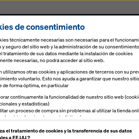
ies de consentimiento
Encofrados & Andamios
Soluciones digitales
kies técnicamente necesarias son necesarias para el funcionam
 y seguro del sitio web y la administración de su consentimiento
el tratamiento de sus datos mediante la instalación de cookies
mente necesarias, no podrá acceder al sitio web.
 utilizamos otras cookies y aplicaciones de terceros con su pre
imiento voluntario. Esto nos ayuda a garantizar que nuestro siti
e de forma óptima, en particular
orar continuamente la funcionalidad de nuestro sitio web (cook
cionales y estadísticas)
ilitar un proceso de compra sin problemas al utilizar la tienda on
a (cookies funcionales y estadísticas),
ecerle, como usuario, publicidad adecuada en determinadas
za el tratamiento de cookies y la transferencia de sus datos
taformas (cookies de marketing)
les a EE.UU.?