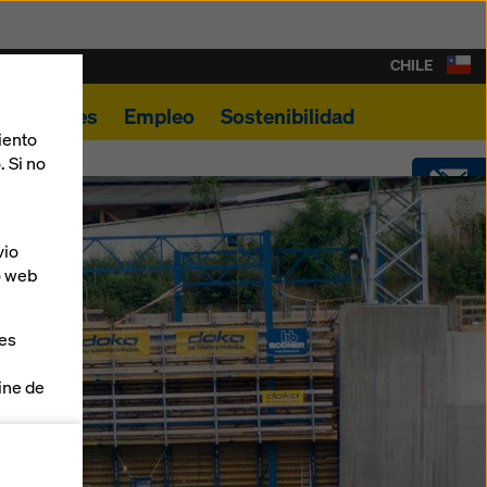
CHILE
Novedades
Empleo
Sostenibilidad
iento
. Si no
CONTACTO
vio
o web
SOFTWARE
ies
SHOP
line de