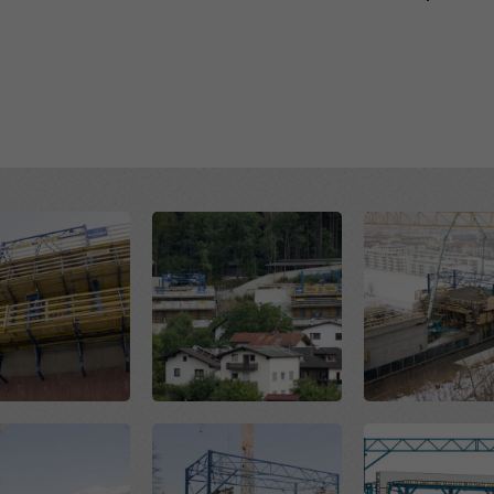
uración avanzada de cookies).
Open
Open
Open
Open