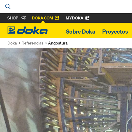
SHOP
DOKA.COM
MYDOKA
Doka
Sobre Doka
Proyectos
Doka
Referencias
Angostura