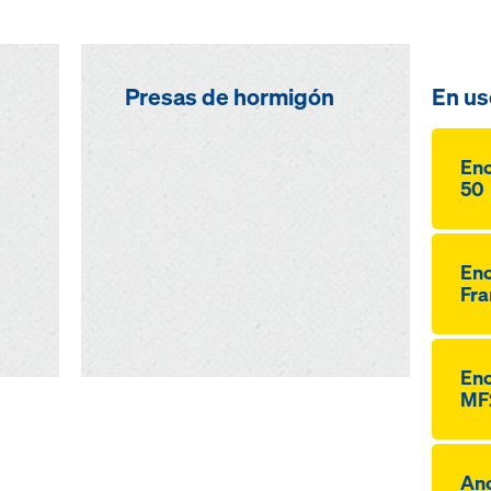
Presas de hormigón
En us
Enc
50
Enc
Fra
Enc
MF
Anc