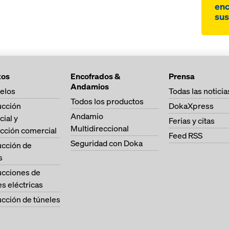
enc
sus
tos
Encofrados &
Prensa
Andamios
elos
Todas las noticia
Todos los productos
ucción
DokaXpress
Andamio
cial y
Ferias y citas
Multidireccional
cción comercial
Feed RSS
Seguridad con Doka
ucción de
s
ucciones de
es eléctricas
cción de túneles