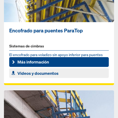
Encofrado para puentes ParaTop
Sistemas de cimbras
El encofrado para voladizo sin apoyo inferior para puentes
mixtos y prefabricados de hormigón
Más información
Videos y documentos