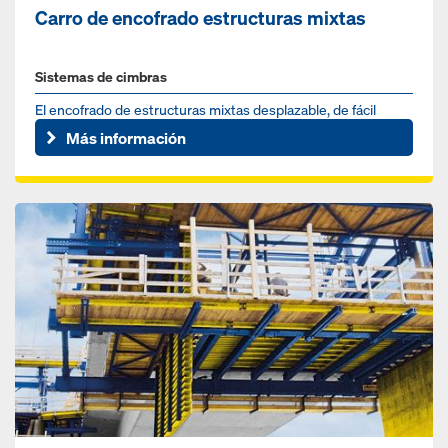
Carro de encofrado estructuras mixtas
Sistemas de cimbras
El encofrado de estructuras mixtas desplazable, de fácil
adaptación y de un solo proveedor
Más información