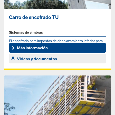
Carro de encofrado TU
Sistemas de cimbras
El encofrado para impostas de desplazamiento inferior para
encofrar rápidamente cornisas de puentes
Más información
Videos y documentos