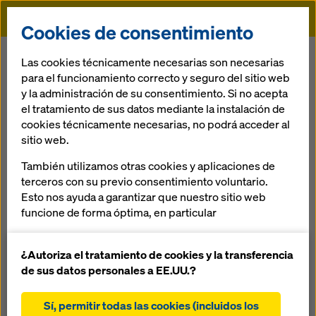
Doka
Cookies de consentimiento
Doka
Servicios
Servicio de premontaje
Las cookies técnicamente necesarias son necesarias
para el funcionamiento correcto y seguro del sitio web
y la administración de su consentimiento. Si no acepta
Volver
el tratamiento de sus datos mediante la instalación de
cookies técnicamente necesarias, no podrá acceder al
Servicio de premontaje
sitio web.
También utilizamos otras cookies y aplicaciones de
Doka ofrece encofrados especiales a medida, adaptados
terceros con su previo consentimiento voluntario.
especialmente a requisitos del proyecto. Estos se montan
Esto nos ayuda a garantizar que nuestro sitio web
conforme a los requisitos en los centros de premontaje
funcione de forma óptima, en particular
Doka, desde construcciones sencillas a complejas. Por
encargo se lleva a cabo también el desmontaje y una
mejorar continuamente la funcionalidad de
eliminación apropiada de material no reutilizable:
nuestro sitio web (cookies funcionales y
¿Autoriza el tratamiento de cookies y la transferencia
estadísticas)
de sus datos personales a EE.UU.?
trabajo de montaje y espacio reducido en la obra
facilitar un proceso de compra sin problemas al
utilizar la tienda online de Doka (cookies
Sí, permitir todas las cookies (incluidos los
procesos de trabajo acelerados gracias a un