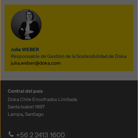
enviarse siempre que se solicite.
Con el objetivo de establecer un
estándar común para el cálculo del PCF
para toda la industria, hemos
compartido abiertamente nuestra
metodología de cálculo con nuestros
socios de mercado. El acuerdo sobre
Julia WEBER
normas mínimas de la
Responsable de Gestión de la Sostenibilidad de Doka
Güteschutzverband Betonschalungen
julia.weber@doka.com
Europa e.V (GSV), es el resultado de
una intensa cooperación en el seno del
grupo de trabajo específico.
Central del país
Doka Chile Encofrados Limitada
Santa Isabel 1697
Lampa, Santiago
+56 2 2413 1600