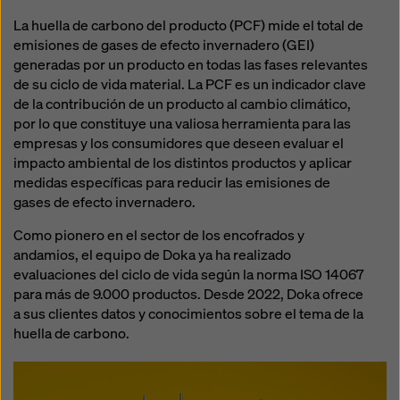
legales efectivos contra esto. Puede rechazar todas
La huella de carbono del producto (PCF) mide el total de
las cookies que requieran consentimiento haciendo
emisiones de gases de efecto invernadero (GEI)
clic en «Rechazar» o ajustando su
configuración de
generadas por un producto en todas las fases relevantes
cookies
haciendo clic en configuración de cookies en
de su ciclo de vida material. La PCF es un indicador clave
la parte inferior de este sitio web y utilizando las
de la contribución de un producto al cambio climático,
casillas de verificación correspondientes. Puede
por lo que constituye una valiosa herramienta para las
revocar su consentimiento en cualquier momento con
empresas y los consumidores que deseen evaluar el
efecto futuro y sin indicar un motivo haciendo clic en
impacto ambiental de los distintos productos y aplicar
configuración de cookies
en la parte inferior de este
medidas específicas para reducir las emisiones de
sitio web.
gases de efecto invernadero.
Puede encontrar más información sobre nuestras
Como pionero en el sector de los encofrados y
cookies
en nuestra política de privacidad
. También le
andamios, el equipo de Doka ya ha realizado
ofrecemos la opción de seleccionar sus cookies
evaluaciones del ciclo de vida según la norma ISO 14067
(configuración avanzada de cookies).
para más de 9.000 productos. Desde 2022, Doka ofrece
a sus clientes datos y conocimientos sobre el tema de la
huella de carbono.