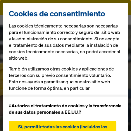
Doka
Cookies de consentimiento
Doka
Product Carbon Footprint
Las cookies técnicamente necesarias son necesarias
para el funcionamiento correcto y seguro del sitio web
y la administración de su consentimiento. Si no acepta
el tratamiento de sus datos mediante la instalación de
cookies técnicamente necesarias, no podrá acceder al
sitio web.
También utilizamos otras cookies y aplicaciones de
terceros con su previo consentimiento voluntario.
Esto nos ayuda a garantizar que nuestro sitio web
funcione de forma óptima, en particular
mejorar continuamente la funcionalidad de
nuestro sitio web (cookies funcionales y
¿Autoriza el tratamiento de cookies y la transferencia
estadísticas)
de sus datos personales a EE.UU.?
facilitar un proceso de compra sin problemas al
Huella de carbono
utilizar la tienda online de Doka (cookies
Sí, permitir todas las cookies (incluidos los