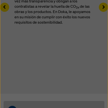
vez más transparencia y obligan a los
Left
Ri
contratistas a revelar la huella de CO
de las
2e
obras y los productos. En Doka, le apoyamos
en su misión de cumplir con éxito los nuevos
requisitos de sostenibilidad.