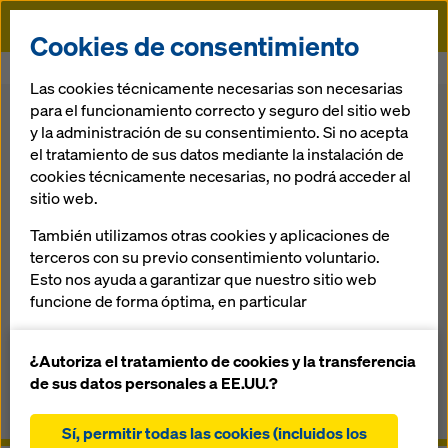
Doka
Cookies de consentimiento
Doka
Encofrado
Sistema de trepa
Plataforma para pozo
Las cookies técnicamente necesarias son necesarias
para el funcionamiento correcto y seguro del sitio web
Volver
y la administración de su consentimiento. Si no acepta
el tratamiento de sus datos mediante la instalación de
cookies técnicamente necesarias, no podrá acceder al
Plataforma para
sitio web.
pozo
También utilizamos otras cookies y aplicaciones de
terceros con su previo consentimiento voluntario.
Esto nos ayuda a garantizar que nuestro sitio web
El encofrado trepante para pozos interiores
funcione de forma óptima, en particular
mejorar continuamente la funcionalidad de
nuestro sitio web (cookies funcionales y
¿Autoriza el tratamiento de cookies y la transferencia
Información general
estadísticas)
de sus datos personales a EE.UU.?
facilitar un proceso de compra sin problemas al
Manuales, documentos y vídeos
utilizar la tienda online de Doka (cookies
Sí, permitir todas las cookies (incluidos los