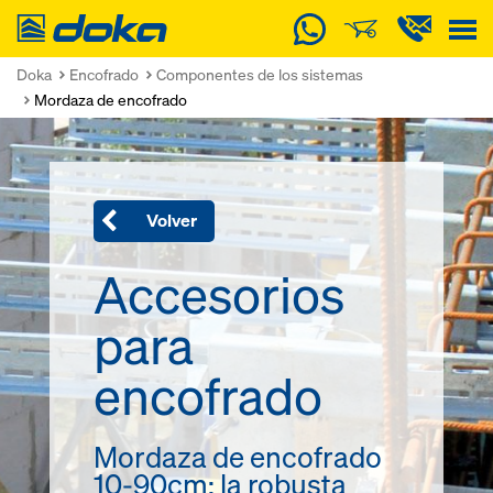
Doka
Doka
Encofrado
Componentes de los sistemas
Mordaza de encofrado
Volver
Accesorios
para
encofrado
Mordaza de encofrado
10-90cm: la robusta