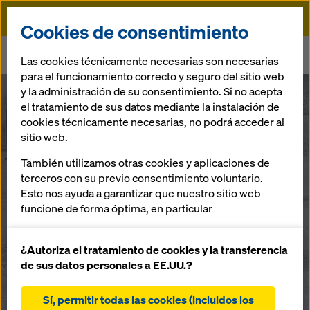
Doka
Cookies de consentimiento
Doka
Encofrado
Componentes de los sistemas
Las cookies técnicamente necesarias son necesarias
Elementos de estanqueidad para hormigón visto
para el funcionamiento correcto y seguro del sitio web
y la administración de su consentimiento. Si no acepta
el tratamiento de sus datos mediante la instalación de
cookies técnicamente necesarias, no podrá acceder al
sitio web.
Volver
También utilizamos otras cookies y aplicaciones de
Accesorios
terceros con su previo consentimiento voluntario.
Esto nos ayuda a garantizar que nuestro sitio web
para
funcione de forma óptima, en particular
mejorar continuamente la funcionalidad de
encofrado
nuestro sitio web (cookies funcionales y
¿Autoriza el tratamiento de cookies y la transferencia
estadísticas)
de sus datos personales a EE.UU.?
facilitar un proceso de compra sin problemas al
Sellados para hormigón
utilizar la tienda online de Doka (cookies
Sí, permitir todas las cookies (incluidos los
visto: para superficies