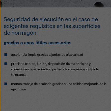
legales efectivos contra esto. Puede rechazar todas
las cookies que requieran consentimiento haciendo
clic en «Rechazar» o ajustando su
configuración de
Seguridad de ejecución en el caso de
cookies
haciendo clic en configuración de cookies en
la parte inferior de este sitio web y utilizando las
exigentes requisitos en las superficies
casillas de verificación correspondientes. Puede
de hormigón
revocar su consentimiento en cualquier momento con
efecto futuro y sin indicar un motivo haciendo clic en
gracias a unos útiles accesorios
configuración de cookies
en la parte inferior de este
sitio web.
apariencia limpia gracias a juntas de alta calidad
Puede encontrar más información sobre nuestras
precisos cantos, juntas, disposición de los anclajes y
cookies
en nuestra política de privacidad
. También le
conexiones provisionales gracias a la compensación de la
ofrecemos la opción de seleccionar sus cookies
tolerancia
(configuración avanzada de cookies).
menos trabajo de acabado gracias a una calidad mejorada de la
ejecución