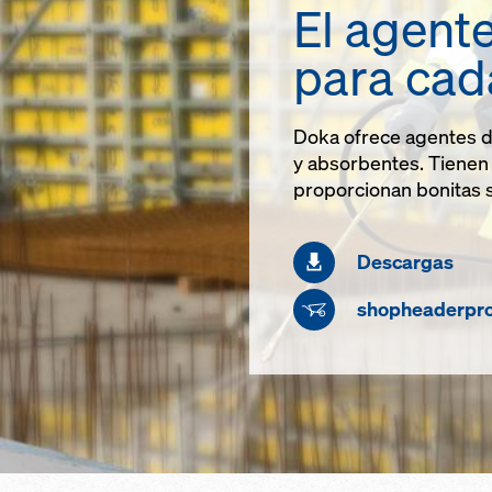
El agent
para cad
Doka ofrece agentes d
y absorbentes. Tienen 
proporcionan bonitas 
Descargas
shopheaderpro