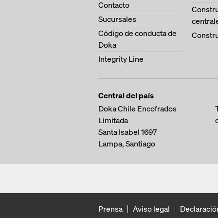
Contacto
Constr
Sucursales
central
Código de conducta de
Constru
Doka
Integrity Line
Central del país
Doka Chile Encofrados
Limitada
Santa Isabel 1697
Lampa, Santiago
Prensa
Aviso legal
Declaració