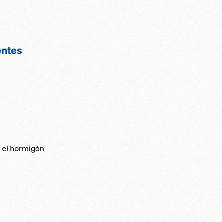
entes
n el hormigón