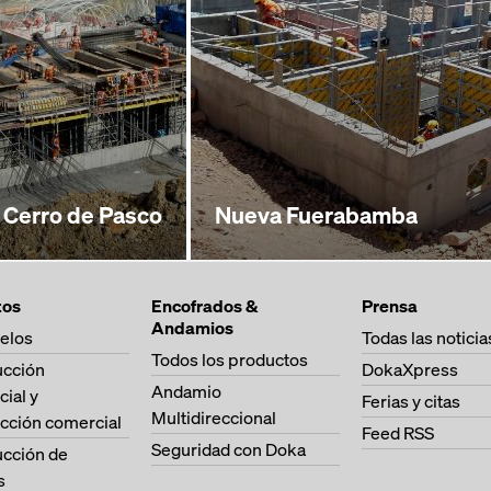
 Cerro de Pasco
Nueva Fuerabamba
tos
Encofrados &
Prensa
Andamios
elos
Todas las noticia
Todos los productos
ucción
DokaXpress
Andamio
cial y
Ferias y citas
Multidireccional
cción comercial
Feed RSS
Seguridad con Doka
ucción de
s