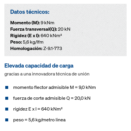
Datos técnicos:
Momento (M):
9 kNm
Fuerza transversal(Q):
20 kN
Rigidez (E x I):
640 kNm²
Peso:
5,6 kg/lfm
Homologación:
Z-9.1-773
Elevada capacidad de carga
gracias a una innovadora técnica de unión
momento flector admisible M = 9,0 kNm
fuerza de corte admisible Q = 20,0 kN
rigidez E x I = 640 kNm²
peso = 5,6 kg/metro linea