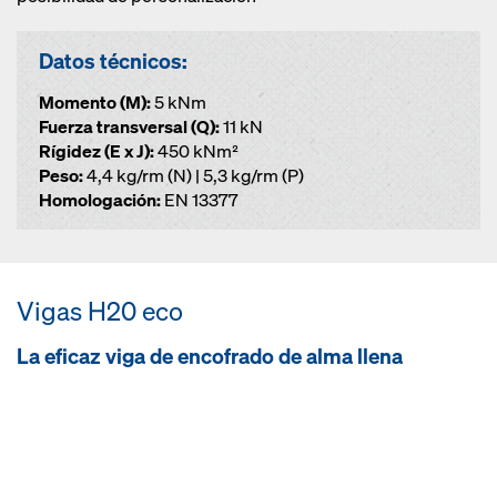
Datos técnicos:
Momento (M):
5 kNm
Fuerza transversal (Q):
11 kN
Rígidez (E x J):
450 kNm²
Peso:
4,4 kg/rm (N) | 5,3 kg/rm (P)
Homologación:
EN 13377
Vi­gas H20 eco
La eficaz vi­ga de encofra­do de alma llena