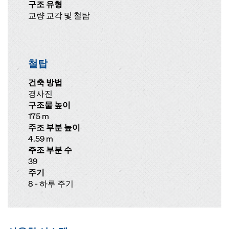
구조 유형
교량 교각 및 철탑
철탑
건축 방법
경사진
구조물 높이
175 m
주조 부분 높이
4.59 m
주조 부분 수
39
주기
8 - 하루 주기