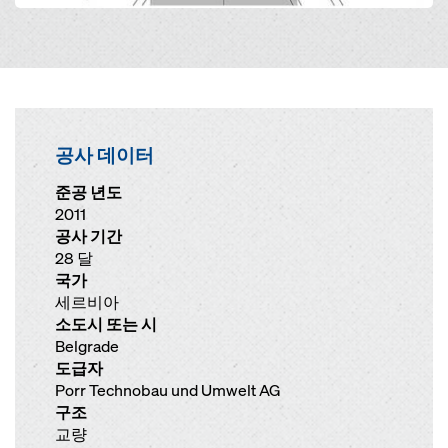
공사 데이터
준공 년도
2011
공사 기간
28 달
국가
세르비아
소도시 또는 시
Belgrade
도급자
Porr Technobau und Umwelt AG
구조
교량