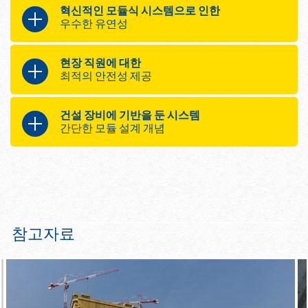
혁신적인 모듈식 시스템으로 인한
우수한 유연성
시스템의 다용도 기능을 통해 여러 가지
현장 직원에 대한
혜택을 제공합니다.
최적의 안전성 제공
벽, 파사드에 사용하거나 Pro­tection
다음과 같이 작업의 모든 단계에서 안전
Screen으로 사용
건설 장비에 기반을 둔 시스템
성을 보장합니다.
유압 장치를 작업자가 이동 설치 가
간단한 모듈 설계 개념
능하기 때문에 셀프 크라이밍 시스
날씨와 관계 없이 안내를 받으며 리
템 및 크레인을 이용한 작업 모두가
다음 사항으로 인해 시간과 비용이 절약
포지셔닝 작업 수행
가능함
됩니다.
요구사항을 만족시키는 자재로 인
기하학적 구조에 맞추어 완벽하게
클로저 간편하게 설치
대부분 사전 조립하여 제공
조정할 수 있는 발판
실제 작업에 이상적인 크기로 발판
시스템을 통해 계획, 활용 및 취급 방
폭 조정
법 간소화
참고자료
사다리 시스템 XS를 간편하게 통합
재설치 중에도 하중에 대하여 안전
한 유지 가능