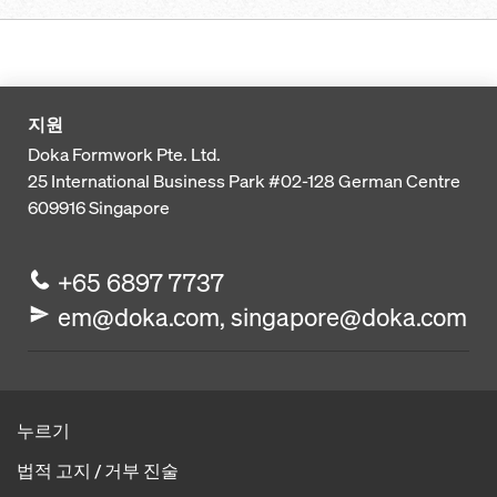
지원
Doka Formwork Pte. Ltd.
25 International Business Park
#02-128 German Centre
609916
Singapore
+65 6897 7737
em@doka.com, singapore@doka.com
누르기
법적 고지 / 거부 진술