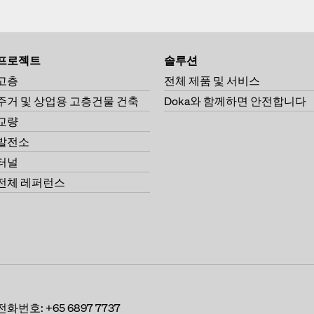
프로젝트
솔루션
고층
전체 제품 및 서비스
주거 및 상업용 고층건물 건축
Doka와 함께하면 안전합니다
교량
발전소
터널
전체 레퍼런스
전화번호:
+65 6897 7737