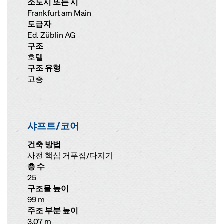
소도시 또는 시
Frankfurt am Main
도급자
Ed. Züblin AG
구조
호텔
구조 유형
고층
샤프트/코어
건축 방법
사전 핵심 거푸집/다지기
층 수
25
구조물 높이
99 m
주조 부분 높이
3.07 m