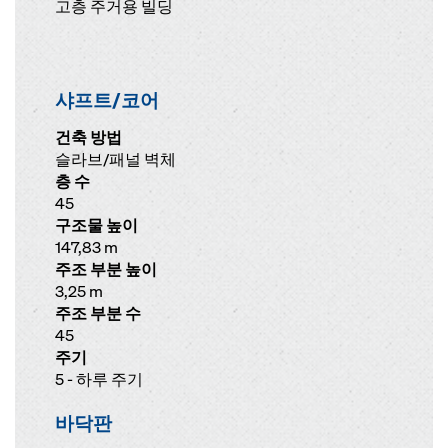
고층 주거용 빌딩
샤프트/코어
건축 방법
슬라브/패널 벽체
층 수
45
구조물 높이
147,83 m
주조 부분 높이
3,25 m
주조 부분 수
45
주기
5 - 하루 주기
바닥판