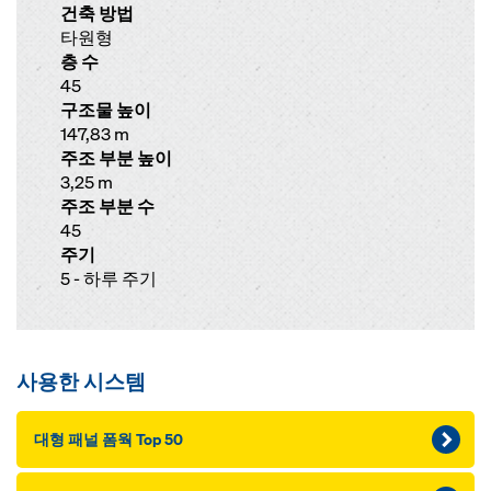
건축 방법
타원형
층 수
45
구조물 높이
147,83 m
주조 부분 높이
3,25 m
주조 부분 수
45
주기
5 - 하루 주기
사용한 시스템
대형 패널 폼웍 Top 50