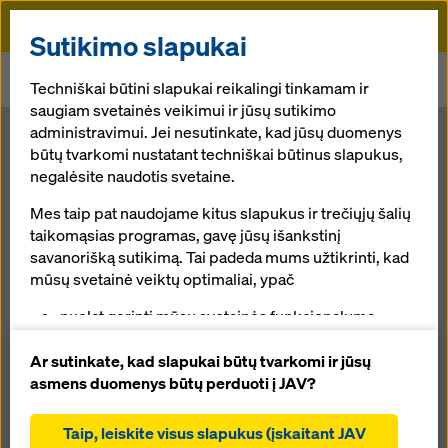
Doka
Sutikimo slapukai
Pradžia
Naujienos
Techniškai būtini slapukai reikalingi tinkamam ir
„Doka“ pristato pastolių sprendimus parodoje „bauma 2022“
saugiam svetainės veikimui ir jūsų sutikimo
administravimui. Jei nesutinkate, kad jūsų duomenys
būtų tvarkomi nustatant techniškai būtinus slapukus,
Visiškai naujas pasiūlymas papildo daugybę klojinių
portfelio naujovių
negalėsite naudotis svetaine.
„Doka“ pristato
Mes taip pat naudojame kitus slapukus ir trečiųjų šalių
pastolių
taikomąsias programas, gavę jūsų išankstinį
savanorišką sutikimą. Tai padeda mums užtikrinti, kad
mūsų svetainė veiktų optimaliai, ypač
sprendimus
nuolat gerinti mūsų svetainės funkcionalumą
(funkciniai ir statistiniai slapukai),
parodoje
padėti sklandžiam pirkimo procesui naudojantis
Ar sutinkate, kad slapukai būtų tvarkomi ir jūsų
„Doka“ internetine parduotuve (funkciniai ir
asmens duomenys būtų perduoti į JAV?
„bauma 2022“
statistiniai slapukai),
teikti jums, kaip naudotojui, tinkamą reklamą tam
Taip, leiskite visus slapukus (įskaitant JAV