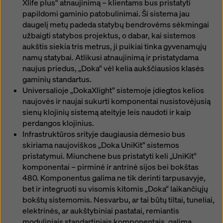
Xlife plus“ atnaujinimą – klientams bus pristatyti
papildomi gaminio patobulinimai. Ši sistema jau
daugelį metų padeda statybų bendrovėms sėkmingai
užbaigti statybos projektus, o dabar, kai sistemos
aukštis siekia tris metrus, ji puikiai tinka gyvenamųjų
namų statybai. Atlikusi atnaujinimą ir pristatydama
naujus priedus, „Doka“ vėl kelia aukščiausios klasės
gaminių standartus.
Universalioje „DokaXlight“ sistemoje įdiegtos kelios
naujovės ir naujai sukurti komponentai nusistovėjusią
sienų klojinių sistemą ateityje leis naudoti ir kaip
perdangos klojinius.
Infrastruktūros srityje daugiausia dėmesio bus
skiriama naujoviškos „Doka UniKit“ sistemos
pristatymui. Miunchene bus pristatyti keli „UniKit“
komponentai – pirminė ir antrinė sijos bei bokštas
480. Komponentus galima ne tik derinti tarpusavyje,
bet ir integruoti su visomis kitomis „Doka“ laikančiųjų
bokštų sistemomis. Nesvarbu, ar tai būtų tiltai, tuneliai,
elektrinės, ar aukštybiniai pastatai, remiantis
moduliniais standartiniais komponentais, galima