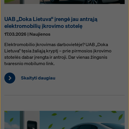
UAB „Doka Lietuva“ įrengė jau antrąją
elektromobilių įkrovimo stotelę
17.03.2026 | Naujienos
Elektromobilio įkrovimas darbovietėje? UAB „Doka
Lietuva“ tęsia žaliąją kryptį – prie pirmosios įkrovimo
stotelės dabar įrengta ir antroji. Dar vienas žingsnis
tvaresnio mobilumo link.
Skaityti daugiau