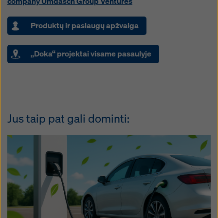
company Umdasch Group Ventures
Produktų ir paslaugų apžvalga
„Doka“ projektai visame pasaulyje
Jus taip pat gali dominti: