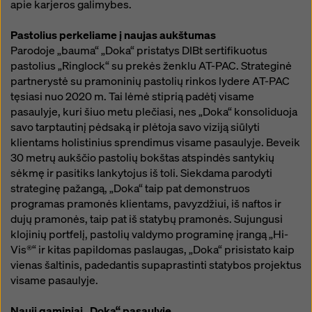
apie karjeros galimybes.
Pastolius perkeliame į naujas aukštumas
Parodoje „bauma“ „Doka“ pristatys DIBt sertifikuotus
pastolius „Ringlock“ su prekės ženklu AT-PAC. Strateginė
partnerystė su pramoninių pastolių rinkos lydere AT-PAC
tęsiasi nuo 2020 m. Tai lėmė stiprią padėtį visame
pasaulyje, kuri šiuo metu plečiasi, nes „Doka“ konsoliduoja
savo tarptautinį pėdsaką ir plėtoja savo viziją siūlyti
klientams holistinius sprendimus visame pasaulyje. Beveik
30 metrų aukščio pastolių bokštas atspindės santykių
sėkmę ir pasitiks lankytojus iš toli. Siekdama parodyti
strateginę pažangą, „Doka“ taip pat demonstruos
programas pramonės klientams, pavyzdžiui, iš naftos ir
dujų pramonės, taip pat iš statybų pramonės. Sujungusi
klojinių portfelį, pastolių valdymo programinę įrangą „Hi-
Vis®“ ir kitas papildomas paslaugas, „Doka“ prisistato kaip
vienas šaltinis, padedantis supaprastinti statybos projektus
visame pasaulyje.
Nauji gaminiai „Doka“ pasaulyje