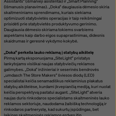
Assistants“ (išmanieji asistentai) ir „Smart Planning“
(išmanusis planavimas). „Doka“ daugiausia dėmesio skiria
skaitmeniniams sprendimams, kuriais siekiama
optimizuoti statybvietės operacijas ir taip reikšmingai
prisidėti prie statybvietės produktyvumo gerinimo.
Daugiausia dėmesio skiriama tokiems svarbiems
aspektams kaip darbo eigos supaprastinimas, didesnis
skaidrumas ir geresnė vykdymo kokybė.
„Doka“ perkelia lauko reklamą į statybų aikštelę
Pirmą kartą eksponuojama „SiteLight“ pristatys
lankytojams visiškai naujas statybviečių reklamos
galimybes. „Doka“ inžinieriai ir seserinės bendrovės
„umdasch The Store Makers“ šviesos diodų (LED)
specialistai keičia senamadiškus reklaminius plakatus
statybų aikštelėse, kurdami įkvepiančią mediją, kuri nuolat
keičia perspektyvą pastatui augant. „SiteLight“ atveria
naujas duris rinkodaros specialistams skaitmeninės lauko
reklamos sektoriuje, naudodama žaibišką technologiją ir
rinkodaros partnerystę, kad sukurtų įspūdingas, bet
laikinas skaitmeninės reklamos erdves itin