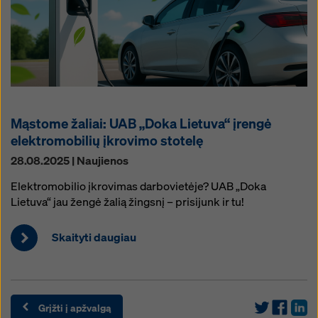
Mąstome žaliai: UAB „Doka Lietuva“ įrengė
elektromobilių įkrovimo stotelę
28.08.2025 | Naujienos
Elektromobilio įkrovimas darbovietėje? UAB „Doka
Lietuva“ jau žengė žalią žingsnį – prisijunk ir tu!
Skaityti daugiau
Grįžti į apžvalgą