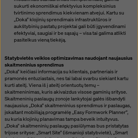
sukurti ekonomiškai efektyvius kompleksinius
tvirtinimo sprendimus kiekvienam atvejui. Kartu su
„Doka“ klojinių sprendimais infrastruktūros ir
aukštybinių pastatų projektai gali būti įgyvendinami
efektyviai, saugiai ir be sąsajų – visa tai galima atlikti
pasitelkus vieną tiekėją.
Statybvietės veiklos optimizavimas naudojant naujausius
skaitmeninius sprendimus
„Doka“ keičiasi informacija su klientais, partneriais ir
pramonės entuziastais, nes tai labai svarbu siekiant kartu
kurti ateitį. Viena iš į ateitį orientuotų temų –
skaitmeninimas, kuris akivaizdus visose gaminių srityse.
Skaitmeninių paslaugų zonoje lankytojai galės išbandyti
naujausius „Doka“ skaitmeninius sprendimus ir paslaugas,
įskaitant mobiliąją programėlę „Easy Formwork Planner“,
su kuria klojinių planavimas tampa beveik intuityvus.
„Doka“ skaitmeninių paslaugų pasiūlymas bus pristatytas
trijose srityse: „Smart Site“ (išmanioji statybvietė), „Smart