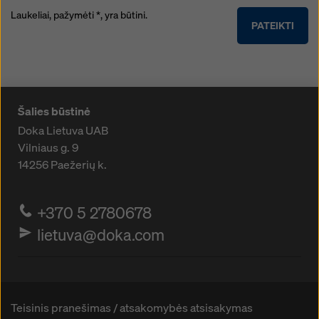
Laukeliai, pažymėti *, yra būtini.
PATEIKTI
Šalies būstinė
Doka Lietuva UAB
Vilniaus g. 9
14256
Paežerių k.
+370 5 2780678
lietuva@doka.com
Teisinis pranešimas / atsakomybės atsisakymas