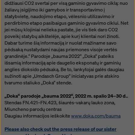
didžiausi CO2 svertai per visą gaminio gyvavimo ciklą: nuo
žaliavų įsigijimo iki gamybos ir transportavimo į
statybvietę, naudojimo etapo, vėlesnio utilizavimo ir
perdirbimo etapo pasibaigus gaminio gyvavimo ciklui. Net
jei mūsų klojiniai nelieka pastate, jie vis tiek daro CO2
poveikį statybų aikštelėje, apie kurį klientai nori žinoti.
Dabar turime šią informaciją ir nuolat mažiname savo
pėdsaką nustatydami naujas priemones visoje vertės
grandinėje.“ Parodoje „bauma 2022“ „Doka“ pateiks
išsamią informaciją apie daugelio eksponatų ir gaminių
anglies dioksido pėdsaką. Be to, lankytojai galės daugiau
sužinoti apie „Umdasch Group“ iniciatyvas prie atskiro
tvarumo staliuko „Doka“ stende.
„Doka“ parodoje „bauma 2022“, 2022 m. spalio 24–30 d..
Stendas FN.421–FN.423, šiaurės-vakarų lauko zona,
Miuncheno parodų centras
Daugiau informacijos ieškokite
www.doka.com/bauma
Please also check out the press release of our sister