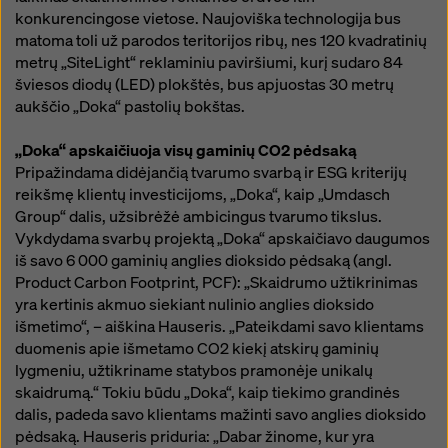
konkurencingose vietose. Naujoviška technologija bus
matoma toli už parodos teritorijos ribų, nes 120 kvadratinių
metrų „SiteLight“ reklaminiu paviršiumi, kurį sudaro 84
šviesos diodų (LED) plokštės, bus apjuostas 30 metrų
aukščio „Doka“ pastolių bokštas.
„Doka“ apskaičiuoja visų gaminių CO2 pėdsaką
Pripažindama didėjančią tvarumo svarbą ir ESG kriterijų
reikšmę klientų investicijoms, „Doka“, kaip „Umdasch
Group“ dalis, užsibrėžė ambicingus tvarumo tikslus.
Vykdydama svarbų projektą „Doka“ apskaičiavo daugumos
iš savo 6 000 gaminių anglies dioksido pėdsaką (angl.
Product Carbon Footprint, PCF): „Skaidrumo užtikrinimas
yra kertinis akmuo siekiant nulinio anglies dioksido
išmetimo“, – aiškina Hauseris. „Pateikdami savo klientams
duomenis apie išmetamo CO2 kiekį atskirų gaminių
lygmeniu, užtikriname statybos pramonėje unikalų
skaidrumą.“ Tokiu būdu „Doka“, kaip tiekimo grandinės
dalis, padeda savo klientams mažinti savo anglies dioksido
pėdsaką. Hauseris priduria: „Dabar žinome, kur yra