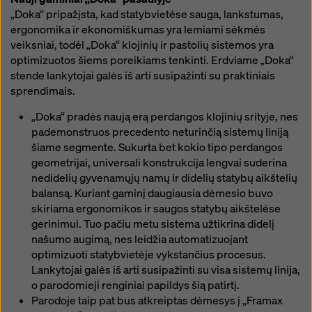
„Doka“ pripažįsta, kad statybvietėse sauga, lankstumas,
ergonomika ir ekonomiškumas yra lemiami sėkmės
veiksniai, todėl „Doka“ klojinių ir pastolių sistemos yra
optimizuotos šiems poreikiams tenkinti. Erdviame „Doka“
stende lankytojai galės iš arti susipažinti su praktiniais
sprendimais.
„Doka“ pradės naują erą perdangos klojinių srityje, nes
pademonstruos precedento neturinčią sistemų liniją
šiame segmente. Sukurta bet kokio tipo perdangos
geometrijai, universali konstrukcija lengvai suderina
nedidelių gyvenamųjų namų ir didelių statybų aikštelių
balansą. Kuriant gaminį daugiausia dėmesio buvo
skiriama ergonomikos ir saugos statybų aikštelėse
gerinimui. Tuo pačiu metu sistema užtikrina didelį
našumo augimą, nes leidžia automatizuojant
optimizuoti statybvietėje vykstančius procesus.
Lankytojai galės iš arti susipažinti su visa sistemų linija,
o parodomieji renginiai papildys šią patirtį.
Parodoje taip pat bus atkreiptas dėmesys į „Framax