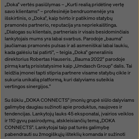
„Doka“ vertės pasiūlymas – „Kurti realią pridėtinę vertę
savo klientams“ – profesinėje bendruomenėje yra
išskirtinis, o „Doka“, kaip tvirto ir patikimo statybų
pramonės partnerio, reputacija yra nepriekaištinga.
„Dialogas su klientais, partneriais ir visais besidominčiais
lankytojais mums yra labai svarbus. Parodoje „bauma“
jaučiamas pramonės pulsas ir aš asmeniškai labai laukiu,
kada galėsiu tai patirti“, – teigia „Doka“ generalinis
direktorius Robertas Hauseris. „Bauma 2022“ parodoje
pirmą kartą prisistatysime kaip „Umdasch Group“ dalis. Tai
leidžia įmonei tapti stipria partnere visame statybų cikle ir
sukuria unikalią platformą, kuri dalyviams suteikia
vertingos sinergijos.“
Su šūkiu „DOKA CONNECTS“ įmonių grupė siūlo dalyviams
galimybę daugiau sužinoti apie produktus, naujoves ir
tendencijas. Lankytojų lauks 45 eksponatai, įvairios veiklos
ir 110 gyvų pasirodymų, atskleisiančių temą „DOKA
CONNECTS“. Lankytojai taip pat turės galimybę
pabendrauti su žmogiškųjų išteklių komanda ir sužinoti