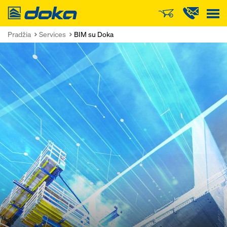
Doka
Pradžia
Services
BIM su Doka