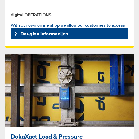
digital OPERATIONS
With our own online shop we allow our customers to access
our online products at any time.
Daugiau informacijos
DokaXact Load & Pressure