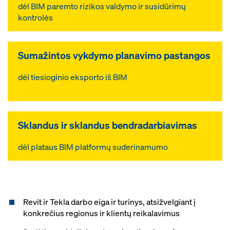
dėl BIM paremto rizikos valdymo ir susidūrimų
kontrolės
Sumažintos vykdymo planavimo pastangos
dėl tiesioginio eksporto iš BIM
Sklandus ir sklandus bendradar­biavimas
dėl plataus BIM platformų suderinamumo
Revit ir Tekla darbo eiga ir turinys, atsižvelgiant į
konkrečius regionus ir klientų reikalavimus