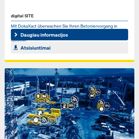
digital SITE
Mit DokaXact überwachen Sie Ihren Betoniervorgang in
Echtzeit für mehr Sicherheit, bessere Planung und höhere
Daugiau informacijos
Qualität.
Atsisiuntimai