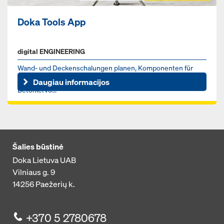
Doka Tools App
digital ENGINEERING
Wand- und Deckenschalungen planen, Komponenten für
Dokaflex optimieren und zulässige Steiggeschwindigkeit des
Daugiau informacijos
Betoniervo...
Šalies būstinė
Doka Lietuva UAB
Vilniaus g. 9
14256
Paežerių k.
+370 5 2780678