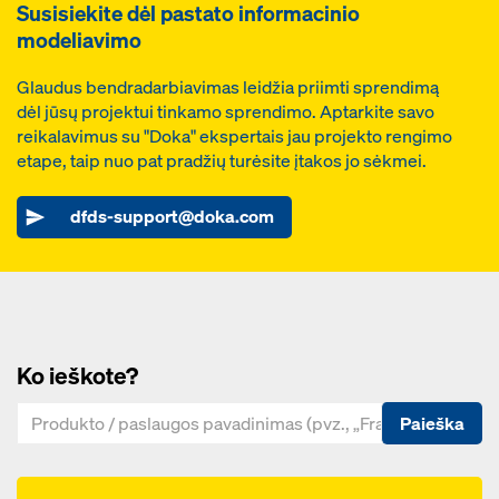
Susisiekite dėl pastato informacinio
modeliavimo
Glaudus bendradarbiavimas leidžia priimti sprendimą
dėl jūsų projektui tinkamo sprendimo. Aptarkite savo
reikalavimus su "Doka" ekspertais jau projekto rengimo
etape, taip nuo pat pradžių turėsite įtakos jo sėkmei.
dfds-support@doka.com
Ko ieškote?
Paieška