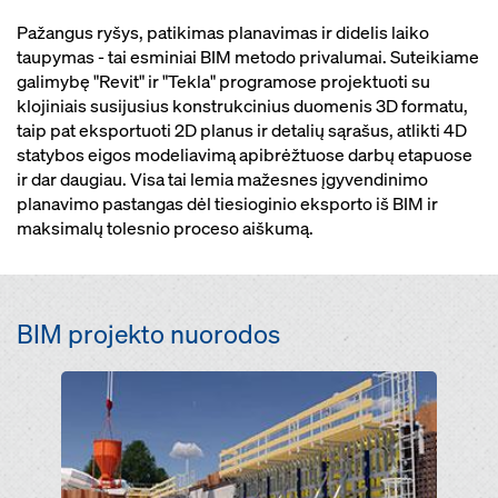
Pažangus ryšys, patikimas planavimas ir didelis laiko
taupymas - tai esminiai BIM metodo privalumai. Suteikiame
galimybę "Revit" ir "Tekla" programose projektuoti su
klojiniais susijusius konstrukcinius duomenis 3D formatu,
taip pat eksportuoti 2D planus ir detalių sąrašus, atlikti 4D
statybos eigos modeliavimą apibrėžtuose darbų etapuose
ir dar daugiau. Visa tai lemia mažesnes įgyvendinimo
planavimo pastangas dėl tiesioginio eksporto iš BIM ir
maksimalų tolesnio proceso aiškumą.
BIM projekto nuorodos
Open