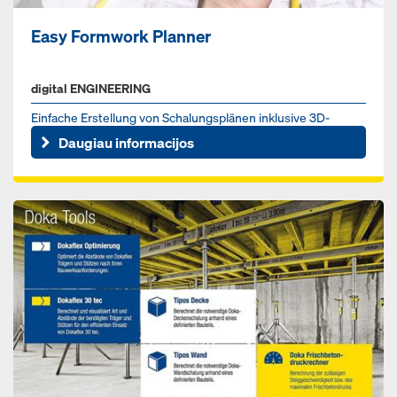
Easy Formwork Planner
digital ENGINEERING
Einfache Erstellung von Schalungsplänen inklusive 3D-
Ansichten und Stücklisten.
Daugiau informacijos