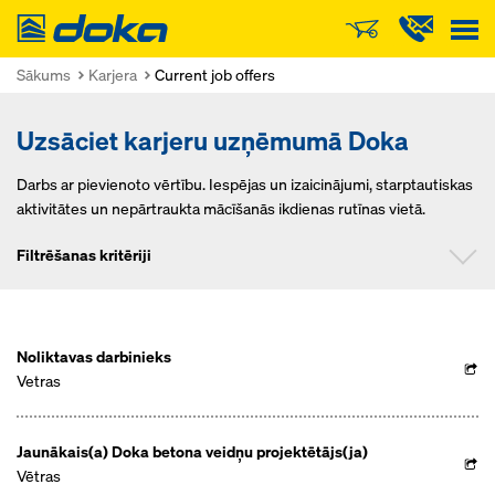
Doka
Sākums
Karjera
Current job offers
Uzsāciet karjeru uzņēmumā Doka
Darbs ar pievienoto vērtību. Iespējas un izaicinājumi, starptautiskas
aktivitātes un nepārtraukta mācīšanās ikdienas rutīnas vietā.
Filtrēšanas kritēriji
Amats
Noliktavas darbinieks
Vetras
Jaunākais(a) Doka betona veidņu projektētājs(ja)
Vētras