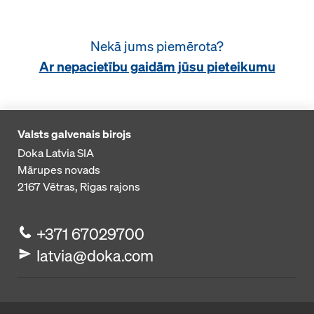
Nekā jums piemērota?
Ar nepacietību gaidām jūsu pieteikumu
Valsts galvenais birojs
Doka Latvia SIA
Mārupes novads
2167
Vētras, Rigas rajons
+371 67029700
latvia@doka.com