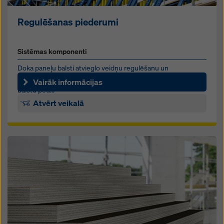
Regulēšanas piederumi
Sistēmas komponenti
Doka paneļu balsti atvieglo veidņu regulēšanu un
izlīdzināšanu. Modulārā regulējamo balstu, atbalsta galvu un
Vairāk informācijas
balstu pēd...
Atvērt veikalā