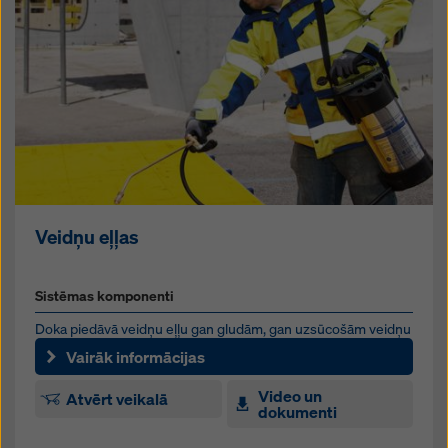
Veidņu eļļas
Sistēmas komponenti
Doka piedāvā veidņu eļļu gan gludām, gan uzsūcošām veidņu
virsmām. Tām ir izcila atdalīšanas iedarbība, un tās veido pie...
Vairāk informācijas
Video un
Atvērt veikalā
dokumenti