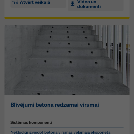
Video un
Atvērt veikalā
dokumenti
Blīvējumi betona redzamai virsmai
Sistēmas komponenti
Nekļūdīgi izveidot betona virsmas vēlamajā eksponēta