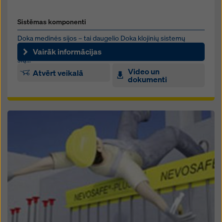
Sistēmas komponenti
Doka medinės sijos – tai daugelio Doka klojinių sistemų
pagrindas, kurio panaudojimas universalus. Šimtai tūkstančių
Vairāk informācijas
šių...
Video un
Atvērt veikalā
dokumenti