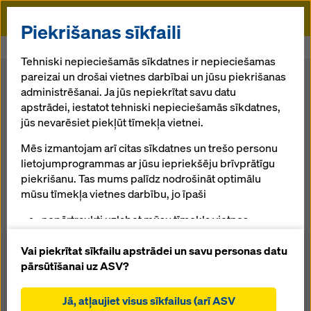
Doka
Piekrišanas sīkfaili
Sākums
Veidņu sistemas
Doka sistēmu komponenti
Tehniski nepieciešamās sīkdatnes ir nepieciešamas
pareizai un drošai vietnes darbībai un jūsu piekrišanas
Doka sistēmu komponenti
administrēšanai. Ja jūs nepiekrītat savu datu
apstrādei, iestatot tehniski nepieciešamās sīkdatnes,
jūs nevarēsiet piekļūt tīmekļa vietnei.
Viena no pamata lietām, uz ko balstās mūsu veidņu
Mēs izmantojam arī citas sīkdatnes un trešo personu
sistēmas, ir būvlaukumos pārbaudīti komponenti. Doka
lietojumprogrammas ar jūsu iepriekšēju brīvprātīgu
sistēmu komponenti ir konstruēti tā, lai nodrošinātu
piekrišanu. Tas mums palīdz nodrošināt optimālu
izturību, maksimālu darba ražīgumu un visaugstāko
mūsu tīmekļa vietnes darbību, jo īpaši
drošību darba vietā. Uzlabojiet savu konkurētspēju,
izmantojot augstas veiktspējas Doka produktus.
nepārtraukti uzlabot mūsu tīmekļa vietnes
funkcionalitāti (funkcionālās un statistikas
sīkdatnes),
Vai piekrītat sīkfailu apstrādei un savu personas datu
Ko jūs meklējat?
atvieglot netraucētu iepirkšanās procesu,
pārsūtīšanai uz ASV?
izmantojot Doka tiešsaistes veikalu (funkcionālās
Meklēšana
un statistiskās sīkdatnes),
Jā, atļaujiet visus sīkfailus (arī ASV