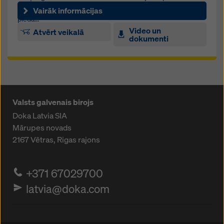
betona virsmas kategorijā vienmēr ir liels izaicinājums. Doka
Vairāk informācijas
piedā...
Video un
Atvērt veikalā
dokumenti
Valsts galvenais birojs
Doka Latvia SIA
Mārupes novads
2167
Vētras, Rigas rajons
+371 67029700
latvia@doka.com