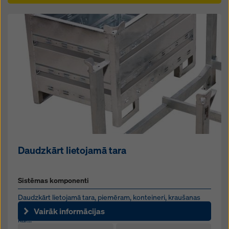
Daudzkārt lietojamā tara
Sistēmas komponenti
Daudzkārt lietojamā tara, piemēram, konteineri, kraušanas
paletes un karkasa transportēšanas kastes uztur būvobjektā
Vairāk informācijas
kār...