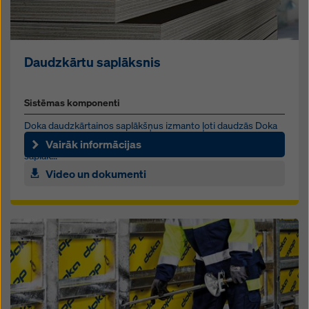
Daudzkārtu saplāksnis
Sistēmas komponenti
Doka daudzkārtainos saplākšņus izmanto ļoti daudzās Doka
veidņu sistēmās. Plašais spektrs – no DokaPly līdz Xlife
Vairāk informācijas
saplāk...
Video un dokumenti