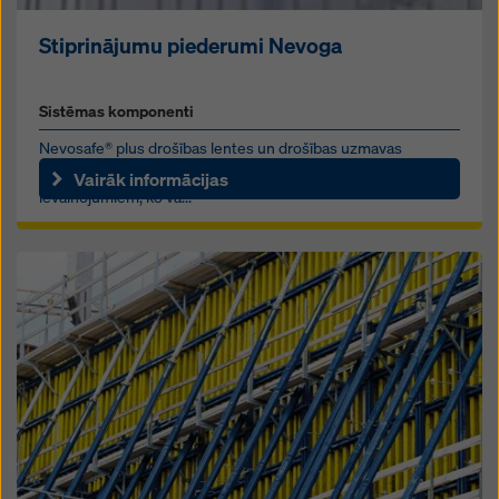
Stiprinājumu piederumi Nevoga
Sistēmas komponenti
Nevosafe® plus drošības lentes un drošības uzmavas
nodrošina pārbaudītu drošību un aizsardzību pret
Vairāk informācijas
ievainojumiem, ko va...