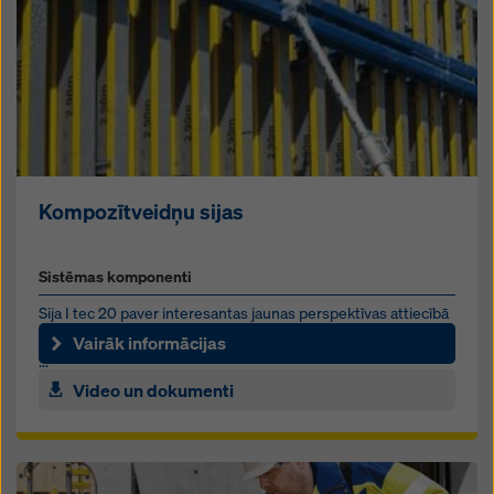
Kompozītveidņu sijas
Sistēmas komponenti
Sija I tec 20 paver interesantas jaunas perspektīvas attiecībā
uz aprīkojuma izmantošanu būvlaukumā. Plastmasas balsts,
Vairāk informācijas
...
Video un dokumenti