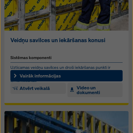
Veidņu savilces un iekāršanas konusi
Sistēmas komponenti
Uzticamas veidņu savilces un droši iekāršanas punkti ir
izšķirīgi svarīgi efektīvai un drošai jebkura veidņa
Vairāk informācijas
izmantošana...
Video un
Atvērt veikalā
dokumenti