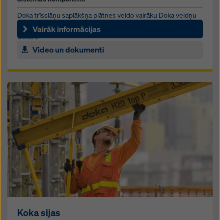
Doka trīsslāņu saplākšņa plātnes veido vairāku Doka veidņu
sistēmu pamatu, un tām ir plašas izmantošanas iespējas.
Vairāk informācijas
Doka ...
Video un dokumenti
Koka sijas