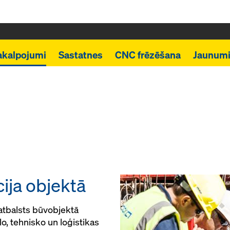
akalpojumi
Sastatnes
CNC frēzēšana
Jaunum
cija objektā
atbalsts būvobjektā
, tehnisko un loģistikas