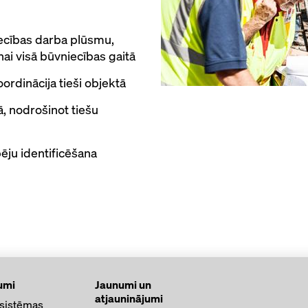
iecības darba plūsmu,
ai visā būvniecības gaitā
ordinācija tieši objektā
ā, nodrošinot tiešu
ēju identificēšana
umi
Jaunumi un
atjauninājumi
 sistēmas