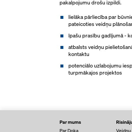
pakalpojumu drošu izpildi.
lielāka pārliecība par būvn
pateicoties veidņu plānošan
īpašu prasību gadījumā - ko
atbalsts veidņu pielietošan
kontaktu
potenciālo uzlabojumu iesp
turpmākajos projektos
Par mums
Risināj
Par Doka
Veidņu