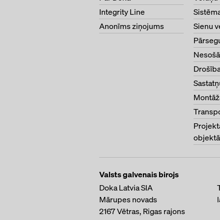
Integrity Line
Sistēm
Anonīms ziņojums
Sienu v
Pārseg
Nesošā
Drošība
Sastatņ
Montāža
Transp
Projekt
objektā
Valsts galvenais birojs
Doka Latvia SIA
Mārupes novads
2167
Vētras, Rigas rajons