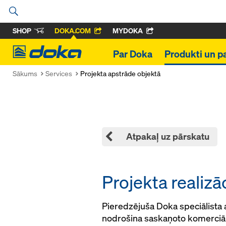
SHOP
DOKA.COM
MYDOKA
Doka
Par Doka
Produkti un p
Sākums
Services
Projekta apstrāde objektā
Atpakaļ uz pārskatu
Projekta realizā
Pieredzējuša Doka speciālista 
nodrošina saskaņoto komerciālo