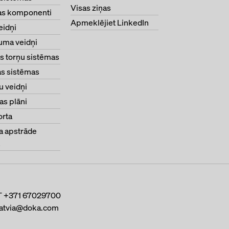
Visas ziņas
as komponenti
Apmeklējiet LinkedIn
eidņi
uma veidņi
s torņu sistēmas
s sistēmas
u veidņi
s plāni
orta
a apstrāde
T
+371 67029700
latvia@doka.com