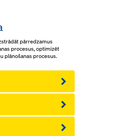
a
 izstrādāt pārredzamus
ešanas procesus, optimizēt
ņu plānošanas procesus.