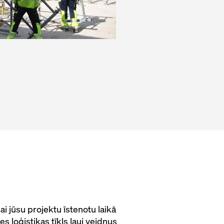
ai jūsu projektu īstenotu laikā
s loģistikas tīkls ļauj veidņus