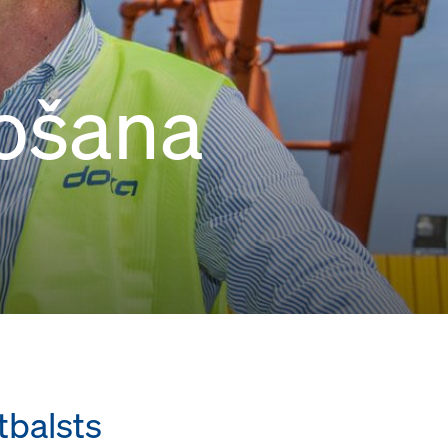
bošana
tbalsts