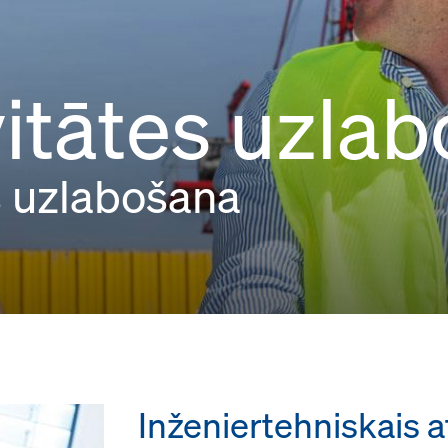
vitātes uzla
s uzlabošana
Inženiertehniskais a