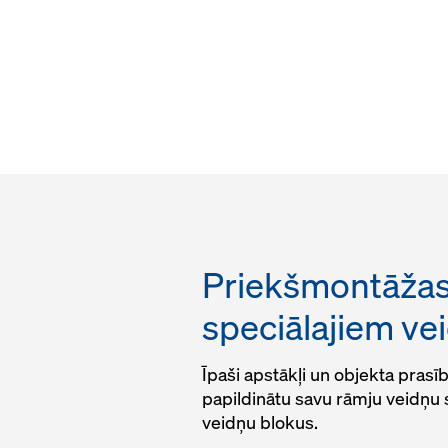
Priekšmontāžas
speciālajiem ve
Īpaši apstākļi un objekta prasīb
papildinātu savu rāmju veidņu
veidņu blokus.