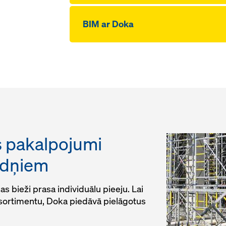
BIM ar Doka
 pakalpojumi
idņiem
as bieži prasa individuālu pieeju. Lai
 sortimentu, Doka piedāvā pielāgotus