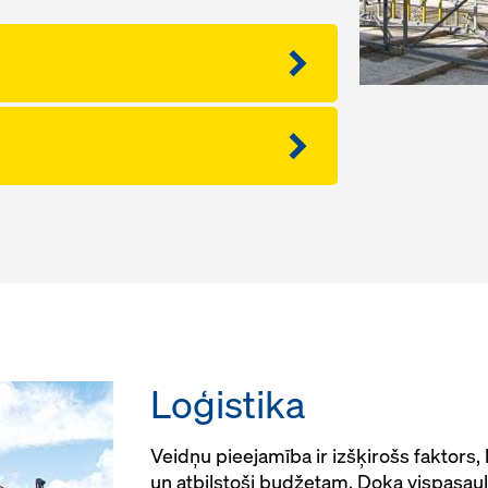
Loģistika
Veidņu pieejamība ir izšķirošs faktors, l
un atbilstoši budžetam. Doka vispasaule