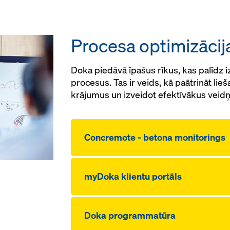
Procesa optimizācij
Doka piedāvā īpašus rīkus, kas palīdz
procesus. Tas ir veids, kā paātrināt li
krājumus un izveidot efektīvākus veid
Concremote - betona monitorings
myDoka klientu portāls
Doka programmatūra