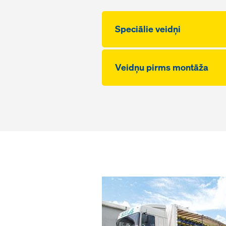
Speciālie veidņi
Veidņu­ pirms montāža