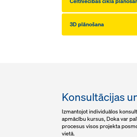
Celtniecības cikla plānoša
3D plānošana
Konsultācijas 
Izmantojot individuālos konsul
apmācību kursus, Doka var pal
procesus visos projekta posmos 
vietā.