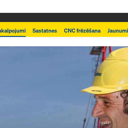
akalpojumi
Sastatnes
CNC frēzēšana
Jaunum