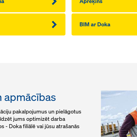
na
Aprēķins
BIM ar Doka
un apmācības
tāciju pakalpojumus un pielāgotus
īdzēt jums optimizēt darba
- Doka filiālē vai jūsu atrašanās