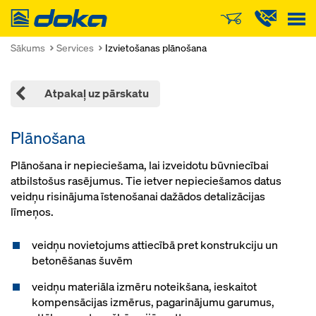
Doka
Sākums
Services
Izvietošanas plānošana
Atpakaļ uz pārskatu
Plānošana
Plānošana ir nepieciešama, lai izveidotu būvniecībai
atbilstošus rasējumus. Tie ietver nepieciešamos datus
veidņu risinājuma īstenošanai dažādos detalizācijas
līmeņos.
veidņu novietojums attiecībā pret konstrukciju un
betonēšanas šuvēm
veidņu materiāla izmēru noteikšana, ieskaitot
kompensācijas izmērus, pagarinājumu garumus,