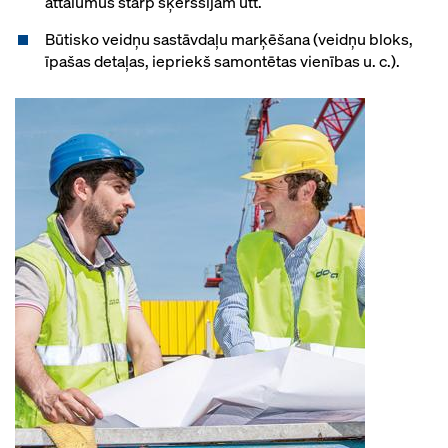
attālumus starp šķērssijām utt.
Būtisko veidņu sastāvdaļu marķēšana (veidņu bloks,
īpašas detaļas, iepriekš samontētas vienības u. c.).