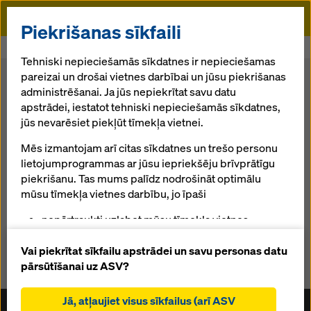
Doka
Piekrišanas sīkfaili
Sākums
Jaunākās ziņas
Tehniski nepieciešamās sīkdatnes ir nepieciešamas
pareizai un drošai vietnes darbībai un jūsu piekrišanas
Ziņas
administrēšanai. Ja jūs nepiekrītat savu datu
apstrādei, iestatot tehniski nepieciešamās sīkdatnes,
jūs nevarēsiet piekļūt tīmekļa vietnei.
Satura veids:
Mēs izmantojam arī citas sīkdatnes un trešo personu
lietojumprogrammas ar jūsu iepriekšēju brīvprātīgu
piekrišanu. Tas mums palīdz nodrošināt optimālu
mūsu tīmekļa vietnes darbību, jo īpaši
nepārtraukti uzlabot mūsu tīmekļa vietnes
Nodzēst filtru
funkcionalitāti (funkcionālās un statistikas
sīkdatnes),
Vai piekrītat sīkfailu apstrādei un savu personas datu
atvieglot netraucētu iepirkšanās procesu,
pārsūtīšanai uz ASV?
izmantojot Doka tiešsaistes veikalu (funkcionālās
un statistiskās sīkdatnes),
Jā, atļaujiet visus sīkfailus (arī ASV