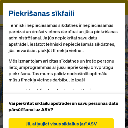
Doka
Piekrišanas sīkfaili
Sākums
Doka forums
Tehniski nepieciešamās sīkdatnes ir nepieciešamas
pareizai un drošai vietnes darbībai un jūsu piekrišanas
administrēšanai. Ja jūs nepiekrītat savu datu
Iepazīstieties ar
apstrādei, iestatot tehniski nepieciešamās sīkdatnes,
jūs nevarēsiet piekļūt tīmekļa vietnei.
veidņu
Mēs izmantojam arī citas sīkdatnes un trešo personu
tehnoloģiju
lietojumprogrammas ar jūsu iepriekšēju brīvprātīgu
piekrišanu. Tas mums palīdz nodrošināt optimālu
mūsu tīmekļa vietnes darbību, jo īpaši
darbībā
nepārtraukti uzlabot mūsu tīmekļa vietnes
funkcionalitāti (funkcionālās un statistikas
Doka forums
sīkdatnes),
Vai piekrītat sīkfailu apstrādei un savu personas datu
atvieglot netraucētu iepirkšanās procesu,
pārsūtīšanai uz ASV?
Iepazīstieties ar Doka pasauli un gūstiet pārskatu
izmantojot Doka tiešsaistes veikalu (funkcionālās
par mūsu plašo produktu un pakalpojumu klāstu.
un statistiskās sīkdatnes),
Jā, atļaujiet visus sīkfailus (arī ASV
2 500 m² platībā mēs piedāvājam pilnu Doka