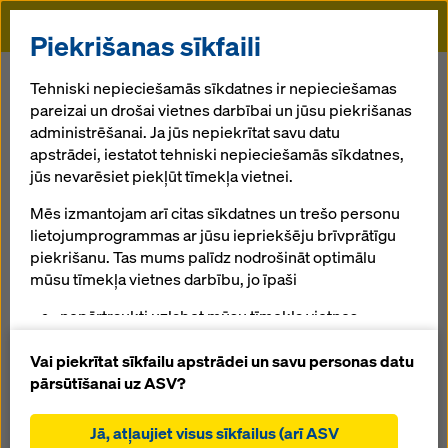
Doka
Piekrišanas sīkfaili
Sākums
Services
Taktplanung
Tehniski nepieciešamās sīkdatnes ir nepieciešamas
pareizai un drošai vietnes darbībai un jūsu piekrišanas
administrēšanai. Ja jūs nepiekrītat savu datu
Atpakaļ uz pārskatu
apstrādei, iestatot tehniski nepieciešamās sīkdatnes,
jūs nevarēsiet piekļūt tīmekļa vietnei.
Cikla plānošana
Mēs izmantojam arī citas sīkdatnes un trešo personu
Plānojot ciklus, attiecīgie izpildes rasējumi tiek veidoti,
lietojumprogrammas ar jūsu iepriekšēju brīvprātīgu
ņemot vērā visus norādītos liešanas ciklus un paredzēto
piekrišanu. Tas mums palīdz nodrošināt optimālu
būvniecības grafiku.
mūsu tīmekļa vietnes darbību, jo īpaši
nepārtraukti uzlabot mūsu tīmekļa vietnes
Visu norādīto betonēšanas darbu analīze pēc
funkcionalitāti (funkcionālās un statistikas
sarežģītības un izmēra (m² veidņu laukuma).
sīkdatnes),
Vai piekrītat sīkfailu apstrādei un savu personas datu
atvieglot netraucētu iepirkšanās procesu,
pārsūtīšanai uz ASV?
Veidņu daudzuma optimizācija (materiālu saraksts).
izmantojot Doka tiešsaistes veikalu (funkcionālās
Plānu sastādīšana visiem norādītajiem cikliem, ņemot
un statistiskās sīkdatnes),
Jā, atļaujiet visus sīkfailus (arī ASV
vērā iespējamās pārkārtošanas vienības.