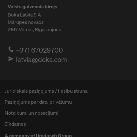
iestatījumiem šīs tīmekļa vietnes apakšā un
Valsts galvenais birojs
izmantojot attiecīgos izvēles rūtiņas. Jūs varat atsaukt
Doka Latvia SIA
savu piekrišanu jebkurā laikā ar turpmāku spēku un
Mārupes novads
bez iemesla norādīšanas, noklikšķinot uz
sīkdatņu
iestatījumus
šīs vietnes apakšā.
2167
Vētras, Rigas rajons
Plašāku informāciju par mūsu sīkdatnēm varat atrast
mūsu privātuma politikā
. Mēs piedāvājam arī iespēju
+371 67029700
atlasīt sīkfailus (paplašināti sīkfailu iestatījumi).
latvia@doka.com
Juridiskais paziņojums / tiesību atruna
Paziņojums par datu privātumu
Noteikumi un nosacījumi
Sīkdatnes
A company of Umdasch Group