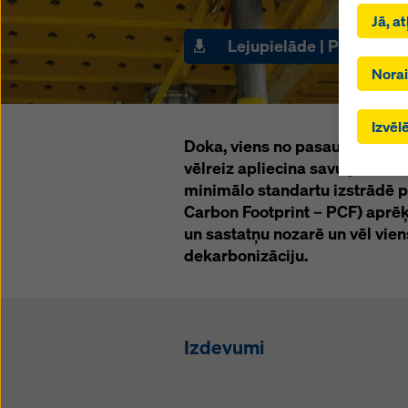
Noklikš
Jā, a
sniedzēj
Lejupielāde | Preses mat
Noklikšķ
izvēlēji
Norai
trešām v
pakalpo
Izvēlē
lēmuma 
Doka, viens no pasaules vado
aizsard
vēlreiz apliecina savu pioniera
uz to. V
minimālo standartu izstrādē 
trešo v
efektīvu
Carbon Footprint – PCF) aprēķ
kurām n
un sastatņu nozarē un vēl vien
sīkdatņ
dekarbonizāciju.
vietnes 
piekriš
noklikš
Izdevumi
Plašāku
Mēs pied