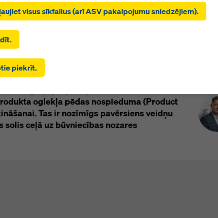
ķinot uz “Atļaut visas sīkdatnes (ieskaitot ASV pakalpojumu
tļaujiet visus sīkfailus (arī ASV pakalpojumu sniedzējiem).
us)”, jūs piekrītat visu sīkdatņu uzstādīšanai un izmantošanai.
eriāli
Izdevumi
inot uz “Piekrītu izvēlētajam”, jūs piekrītat sīkdatnēm, kuras es
es ar izvēles rūtiņām. Tas var būt saistīts arī ar datu pārsūtīšanu u
dīt.
alstīm, piemēram, ASV. Ja jūsu izvēlētie iestatījumi ietver arī
jumu sniedzējus, kas pārsūta datus uz trešām valstīm, kurās na
tie piekrīt.
par atbilstību saskaņā ar VDAR 45. pantu un nav piemērotu
Kont
šajiem veidņu un sastatņu piegādātājiem,
zības pasākumu saskaņā ar VDAR 46. pantu, jūsu piekrišana attie
 lomu ilgtspējas jomā, aktīvi iesaistoties
ar pastāvēt risks, ka šādā veidā pārsūtītajiem jūsu datiem var pie
produkta oglekļa pēdas nospieduma (Product
alstu iestādes kontroles un uzraudzības nolūkos un ka pret to na
 tiesiskās aizsardzības līdzekļu. Jūs varat noraidīt visas sīkdatne
ināšanai. Tas ir nozīmīgs pavērsiens veidņu
epieciešama piekrišana, noklikšķinot uz “Noraidīt” vai pielāgoj
s solis ceļā uz būvniecības nozares
u iestatījumus
, noklikšķinot uz sīkdatņu iestatījumiem šīs tīmekļ
apakšā un izmantojot attiecīgos izvēles rūtiņas. Jūs varat atsauk
anu jebkurā laikā ar turpmāku spēku un bez iemesla norādīšanas
ķinot uz
sīkdatņu iestatījumus
šīs vietnes apakšā.
 informāciju par mūsu sīkdatnēm varat atrast
mūsu privātuma po
āvājam arī iespēju atlasīt sīkfailus (paplašināti sīkfailu iestatīju