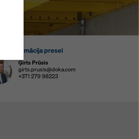
at
z
v
aktinformācija presei
cas arī
kļūt šo
Ģirts Prūsis
v
girts.prusis@doka.com
s,
+371 279 98223
ot savus
a
t savu
,
litikā
.
mi).