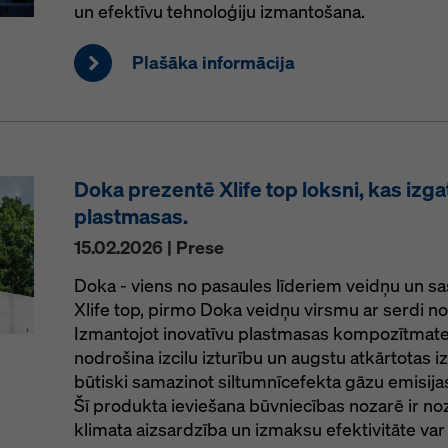
un efektīvu tehnoloģiju izmantošana.
Plašāka informācija
Doka prezentē Xlife top loksni, kas izg
plastmasas.
15.02.2026 | Prese
Doka - viens no pasaules līderiem veidņu un sas
Xlife top, pirmo Doka veidņu virsmu ar serdi n
Izmantojot inovatīvu plastmasas kompozītmateri
nodrošina izcilu izturību un augstu atkārtotas i
būtiski samazinot siltumnīcefekta gāzu emisija
Šī produkta ieviešana būvniecības nozarē ir noz
klimata aizsardzība un izmaksu efektivitāte var 