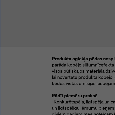
Produkta oglekļa pēdas nos
parāda kopējo siltumnīcefekta
visos būtiskajos materiāla dzīv
lai novērtētu produkta kopējo i
ķēdes vietās emisijas iespēja
Rādīt piemēru praksē
“Konkurētspēja, ilgtspēja un ca
un ilgtspējīgu lēmumu pieņemšan
diviem gadiem
mēs noteicām 