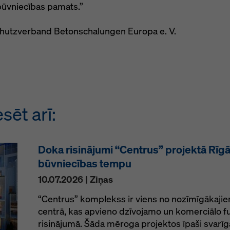
s būvniecības pamats.”
chutzverband Betonschalungen Europa e. V.
sēt arī:
Doka risinājumi “Centrus” projektā Rīgā 
būvniecības tempu
10.07.2026 | Ziņas
“Centrus” komplekss ir viens no nozīmīgākajie
centrā, kas apvieno dzīvojamo un komerciālo fu
risinājumā. Šāda mēroga projektos īpaši svarīg