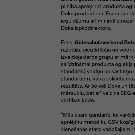
pilnībā aprēķinot produkta og
Doka produktiem. Esam gandarī
ieguldījumu arī minimālo nozar
Doka izpilddirektors.
Fons:
Güteschutzverband Beto
ražotāju, piegādātāju un veidņu
izveidoja darba grupu ar mērķi
salīdzināmai produkta oglekļ
standarts) veidņu un sastatņu
standartiem, kas publicēta maz
rezultāts. Ar šo soli Doka un tā
mērauklu, bet arī veicina SEG 
vērtības ķēdē.
“Mēs esam gandarīti, ka varējā
aprēķinu metodiku GSV kopīga
vienošanās starp vadošajiem ra