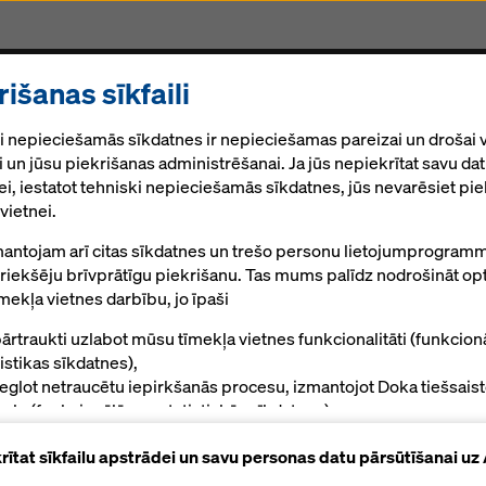
rišanas sīkfaili
akalpojumi
Sastatnes
CNC frēzēšana
Jaunum
i nepieciešamās sīkdatnes ir nepieciešamas pareizai un drošai 
pēdas nospieduma aprēķināšanai
 un jūsu piekrišanas administrēšanai. Ja jūs nepiekrītat savu da
i, iestatot tehniski nepieciešamās sīkdatnes, jūs nevarēsiet pie
vietnei.
ultātus
āti kritēriji prod
antojam arī citas sīkdatnes un trešo personu lietojumprogramm
priekšēju brīvprātīgu piekrišanu. Tas mums palīdz nodrošināt op
mekļa vietnes darbību, jo īpaši
pēdas nospiedu
ārtraukti uzlabot mūsu tīmekļa vietnes funkcionalitāti (funkcion
tistikas sīkdatnes),
šanai
ieglot netraucētu iepirkšanās procesu, izmantojot Doka tiešsais
kalu (funkcionālās un statistiskās sīkdatnes),
alpot jūs kā lietotāju ar atbilstošu reklāmu noteiktās platformās
krītat sīkfailu apstrādei un savu personas datu pārsūtīšanai u
rketinga sīkfaili).