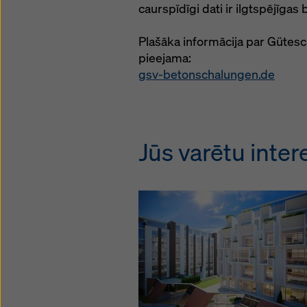
caurspīdīgi dati ir ilgtspējīga
Plašāka informācija par Gütes
pieejama:
gsv-betonschalungen.de
Jūs varētu intere