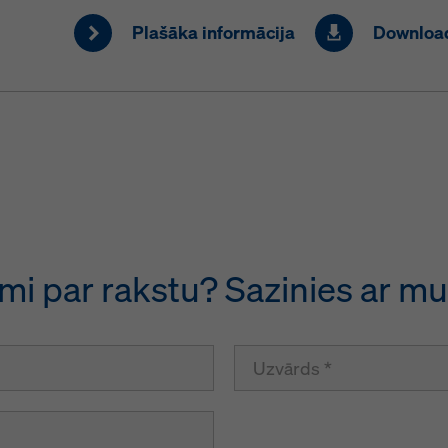
Plašāka informācija
Download
jumi par rakstu? Sazinies ar m