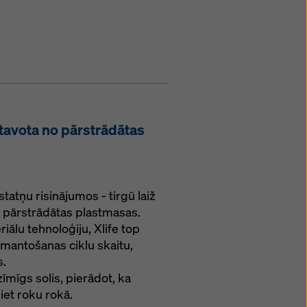
atavota no pārstrādātas
tatņu risinājumos - tirgū laiž
o pārstrādātas plastmasas.
ālu tehnoloģiju, Xlife top
zmantošanas ciklu skaitu,
s.
īmīgs solis, pierādot, ka
iet roku rokā.