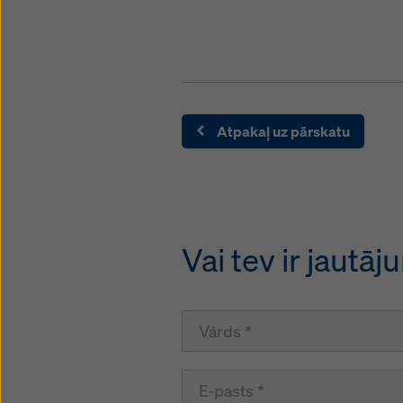
Atpakaļ uz pārskatu
Vai tev ir jautā