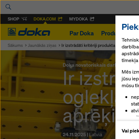
SHOP
DOKA.COM
MYDOKA
Piek
Doka
Par Doka
Produkti un p
Tehnisk
Sākums
Jaunākās ziņas
Ir izstrādāti kritēriji produkta oglekļa 
darbībai
apstrāde
tīmekļa 
Doka novatoriskais darbs nes rez
Ir izstrād
Mēs izm
jūsu ie
mūsu tī
oglekļa 
nep
sta
aprēķinā
atv
vei
apk
Vai pie
(mā
24.11.2025 |
Latvia