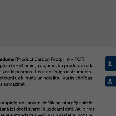
piedums
(Product Carbon Footprint – PCF)
 gāzu (SEG) emisiju apjomu, ko produkts rada
es cikla posmos. Tas ir nozīmīgs instruments,
etekmi uz klimatu un noteiktu, kurās vērtības
ms samazināt.
urspīdīgums arvien ciešāk savstarpēji saistās,
ā izšķiroši svarīgi ir uzticami dati. Jau pirms
jaunus standartus
veidņu un sastatņu nozarē,