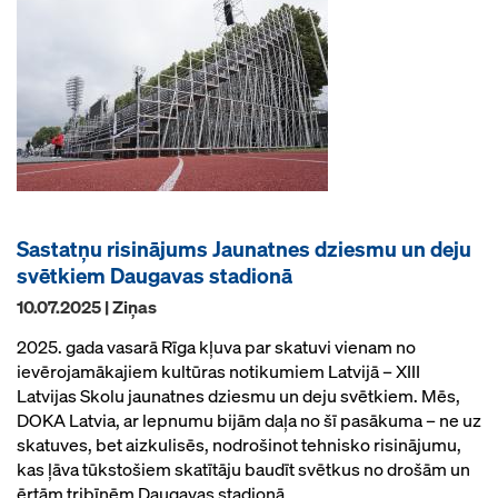
Sastatņu risinājums Jaunatnes dziesmu un deju
svētkiem Daugavas stadionā
10.07.2025 | Ziņas
2025. gada vasarā Rīga kļuva par skatuvi vienam no
ievērojamākajiem kultūras notikumiem Latvijā – XIII
Latvijas Skolu jaunatnes dziesmu un deju svētkiem. Mēs,
DOKA Latvia, ar lepnumu bijām daļa no šī pasākuma – ne uz
skatuves, bet aizkulisēs, nodrošinot tehnisko risinājumu,
kas ļāva tūkstošiem skatītāju baudīt svētkus no drošām un
ērtām tribīnēm Daugavas stadionā.