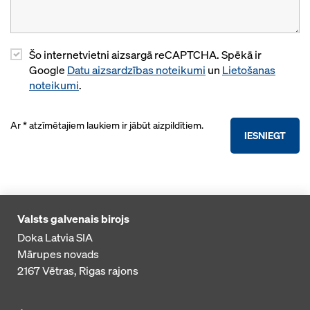
Šo internetvietni aizsargā reCAPTCHA. Spēkā ir
Google
Datu aizsardzības noteikumi
un
Lietošanas
noteikumi
.
Ar * atzīmētajiem laukiem ir jābūt aizpildītiem.
IESNIEGT
Valsts galvenais birojs
Doka Latvia SIA
Mārupes novads
2167
Vētras, Rigas rajons