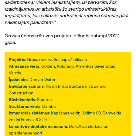
sadarboties ar visiem iesaistītajiem, lai pārvarētu šos
izaicinājumus un atbalstītu šo svarīgo infrastruktūras
ieguldījumu, kas palīdzēs nodrošināt reģiona ūdensapgādi
nākamajām paaudzēm."
Grosas ūdenskrātuves projektu plānots pabeigt 2027.
gadā.
Projekts
: Grosa rezervuāra paplašināšana
Atrašanās vieta
: Golden, Kolorādo, Amerikas Savienotās
Valstis.
Īpašnieks
: Denver Water
Būvdarbu vadītājs
: Kiewit Infrastructure un Barnard
Construction
Būvinženieris
: Stantec
Struktūras veids
: Dambis
Izmantotās sistēmas
: Kāpšanas veidņi Xclimb 60, Rāmveida
veidņi Framax S Xlife
Izmantotie digitālie risinājumi
: DokaXact slodzes un
spiediena sensori