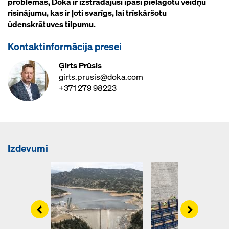
problēmas, Doka ir izstrādājusi īpaši pielāgotu veidņu
risinājumu, kas ir ļoti svarīgs, lai trīskāršotu
ūdenskrātuves tilpumu.
Kontaktinformācija presei
Ģirts Prūsis
girts.prusis@doka.com
+371 279 98223
Izdevumi
Left
Right