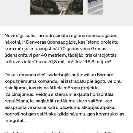
Nozīmīgs solis, lai nodrošinātu reģiona ūdensapgādes
nākotni, ir Denveras ūdensapgāde, kas īsteno projektu,
kura mērķis ir paaugstināt 70 gadus veco Grosas
ūdenskrātuvi par 40 metriem, tādējādi trīskāršojot tās
krātuves ietilpību no 51,8 milj. m³ līdz 146,8 milj. m³.
Doka komanda cieši sadarbojās ar Kiewit un Barnard
kopuzņēmuma komandu, lai izstrādātu pielāgotu veidņu
risinājumu, kas risina šī liela mēroga projekta
izaicinājumus. Veidņu sistēmā ir iekļauta horizontāla
regulēšana, lai saglabātu attālumu starp saitēm, kad
aizsprosta virsma ar katru pacēlumu atkāpjas atpakaļ,
nodrošinot gan estētisku izlīdzinājumu, gan konstrukcijas
integritāti.