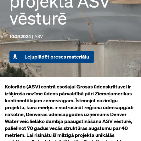
projektā ASV
vēsturē
10.09.2024 |
ASV
Lejuplādēt preses materiālu
Kolorādo (ASV) centrā esošajai Grosas ūdenskrātuvei ir
izšķiroša nozīme ūdens pārvaldībā pāri Ziemeļamerikas
kontinentālajam zemesragam. Īstenojot nozīmīgu
projektu, kura mērķis ir nodrošināt reģiona ūdensapgādi
nākotnē, Denveras ūdensapgādes uzņēmums Denver
Water veic lielāko dambja paaugstināšanu ASV vēsturē,
palielinot 70 gadus vecās struktūras augstumu par 40
metriem. Lai risinātu šī milzīgā projekta unikālās