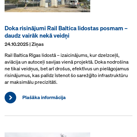
Doka risinājumi Rail Baltica lidostas posmam –
daudz vairāk nekā veidņi
24.10.2025 | Ziņas
Rail Baltica Rīgas lidostā – izaicinājums, kur dzelzceļš,
aviācija un autoceļi savijas vienā projektā. Doka nodrošina
ne tikai veidņus, bet arī drošus, efektīvus un pielāgojamus
risinājumus, kas palīdz īstenot šo sarežģīto infrastruktūru
ar maksimālu precizitāti.
Plašāka informācija