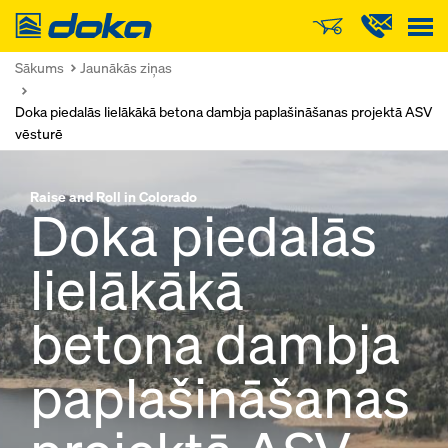
Doka
Sākums
Jaunākās ziņas
Doka piedalās lielākākā betona dambja paplašināšanas projektā ASV
vēsturē
Raise and Roll in Colorado
Doka piedalās
lielākākā
betona dambja
paplašināšanas