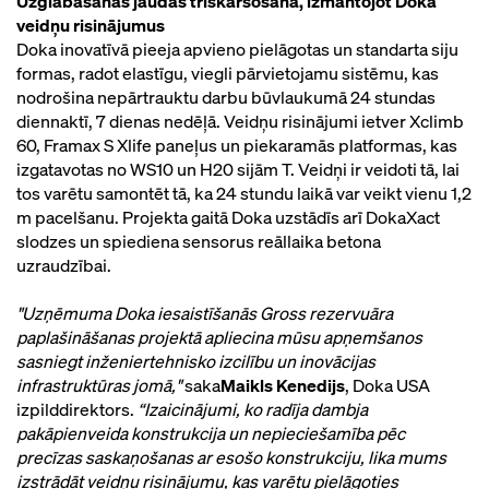
Uzglabāšanas jaudas trīskāršošana, izmantojot Doka
veidņu risinājumus
Doka inovatīvā pieeja apvieno pielāgotas un standarta siju
formas, radot elastīgu, viegli pārvietojamu sistēmu, kas
nodrošina nepārtrauktu darbu būvlaukumā 24 stundas
diennaktī, 7 dienas nedēļā. Veidņu risinājumi ietver Xclimb
60, Framax S Xlife paneļus un piekaramās platformas, kas
izgatavotas no WS10 un H20 sijām T. Veidņi ir veidoti tā, lai
tos varētu samontēt tā, ka 24 stundu laikā var veikt vienu 1,2
m pacelšanu. Projekta gaitā Doka uzstādīs arī DokaXact
slodzes un spiediena sensorus reāllaika betona
uzraudzībai.
"Uzņēmuma Doka iesaistīšanās Gross rezervuāra
paplašināšanas projektā apliecina mūsu apņemšanos
sasniegt inženiertehnisko izcilību un inovācijas
infrastruktūras jomā,"
saka
Maikls Kenedijs
, Doka USA
izpilddirektors.
“Izaicinājumi, ko radīja dambja
pakāpienveida konstrukcija un nepieciešamība pēc
precīzas saskaņošanas ar esošo konstrukciju, lika mums
izstrādāt veidņu risinājumu, kas varētu pielāgoties