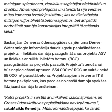
mainīgam spiedienam, vienlaikus saglabājot efektivitāti un
drošību. Apvienojot pielāgotas un standarta siju veidnes,
mūsu komanda izveidoja sistēmu, kas ne tikai atbalsta
milzīgos ruļļos blietētā betona apjomus, bet arī palīdz
nodrošināt dambja konstrukcijas integritāti tā celšanās
laikā.”
Saskaņā ar Denveras ūdensapgādes uzņēmuma Denver
Water sniegto informāciju daudzu gadu paplašināšanas
projekts ir lielākais dambja paaugstināšanas projekts ASV
un lielākais ar rullīšu blietēto betonu (RCC)
paaugstināšanas projekts pasaulē. Projekta īstenošanai
būs nepieciešami aptuveni 554 000 m³ RCC un vairāk nekā
68 000 m³ parastā betona. Projekta apjoms ietver arī 118
betona pakāpienus, kas paceļas no esošā dambja apakšas
līdz jaunā dambja kronšteinam.
"Katrs projekts ir saistīts ar unikāliem izaicinājumiem, un
Grosas ūdenskrātuves paplašināšana nav izņēmums."
,
saka
Maikls Kenedijs
.
Mūsu komanda lepojas, ka varam