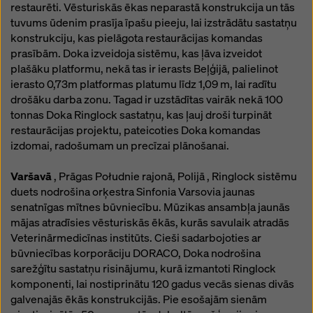
restaurēti. Vēsturiskās ēkas neparastā konstrukcija un tās
tuvums ūdenim prasīja īpašu pieeju, lai izstrādātu sastatņu
konstrukciju, kas pielāgota restaurācijas komandas
prasībām. Doka izveidoja sistēmu, kas ļāva izveidot
plašāku platformu, nekā tas ir ierasts Beļģijā, palielinot
ierasto 0,73m platformas platumu līdz 1,09 m, lai radītu
drošāku darba zonu. Tagad ir uzstādītas vairāk nekā 100
tonnas Doka Ringlock sastatņu, kas ļauj droši turpināt
restaurācijas projektu, pateicoties Doka komandas
izdomai, radošumam un precīzai plānošanai.
Varšavā
, Prāgas Południe rajonā, Polijā , Ringlock sistēmu
duets nodrošina orķestra Sinfonia Varsovia jaunas
senatnīgas mītnes būvniecību. Mūzikas ansambļa jaunās
mājas atradīsies vēsturiskās ēkās, kurās savulaik atradās
Veterinārmedicīnas institūts. Cieši sadarbojoties ar
būvniecības korporāciju DORACO, Doka nodrošina
sarežģītu sastatņu risinājumu, kurā izmantoti Ringlock
komponenti, lai nostiprinātu 120 gadus vecās sienas divās
galvenajās ēkās konstrukcijās. Pie esošajām sienām