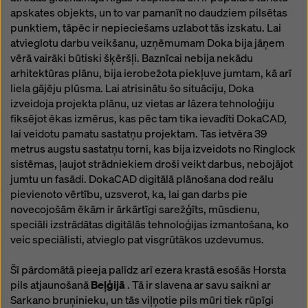
apskates objekts, un to var pamanīt no daudziem pilsētas
punktiem, tāpēc ir nepieciešams uzlabot tās izskatu. Lai
atvieglotu darbu veikšanu, uzņēmumam Doka bija jāņem
vērā vairāki būtiski šķēršļi. Baznīcai nebija nekādu
arhitektūras plānu, bija ierobežota piekļuve jumtam, kā arī
liela gājēju plūsma. Lai atrisinātu šo situāciju, Doka
izveidoja projekta plānu, uz vietas ar lāzera tehnoloģiju
fiksējot ēkas izmērus, kas pēc tam tika ievadīti DokaCAD,
lai veidotu pamatu sastatņu projektam. Tas ietvēra 39
metrus augstu sastatņu torni, kas bija izveidots no Ringlock
sistēmas, ļaujot strādniekiem droši veikt darbus, nebojājot
jumtu un fasādi. DokaCAD digitālā plānošana dod reālu
pievienoto vērtību, uzsverot, ka, lai gan darbs pie
novecojošām ēkām ir ārkārtīgi sarežģīts, mūsdienu,
speciāli izstrādātas digitālās tehnoloģijas izmantošana, ko
veic speciālisti, atvieglo pat visgrūtākos uzdevumus.
Šī pārdomātā pieeja palīdz arī ezera krastā esošās Horsta
pils atjaunošanā
Beļģijā
. Tā ir slavena ar savu saikni ar
Sarkano bruņinieku, un tās viļņotie pils mūri tiek rūpīgi