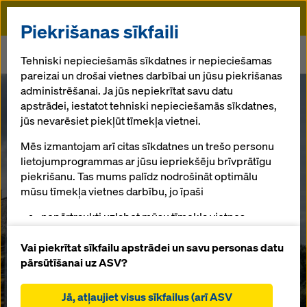
Doka
Piekrišanas sīkfaili
Sākums
Jaunākās ziņas
Tehniski nepieciešamās sīkdatnes ir nepieciešamas
Renovācija ar Ringlock sastatņu risinājumu
pareizai un drošai vietnes darbībai un jūsu piekrišanas
administrēšanai. Ja jūs nepiekrītat savu datu
apstrādei, iestatot tehniski nepieciešamās sīkdatnes,
Renovācija ar Ringlock sastatņu risinājumu
Renovācija ar
jūs nevarēsiet piekļūt tīmekļa vietnei.
Mēs izmantojam arī citas sīkdatnes un trešo personu
Ringlock
lietojumprogrammas ar jūsu iepriekšēju brīvprātīgu
piekrišanu. Tas mums palīdz nodrošināt optimālu
sastatņu
mūsu tīmekļa vietnes darbību, jo īpaši
nepārtraukti uzlabot mūsu tīmekļa vietnes
risinājumu
funkcionalitāti (funkcionālās un statistikas
sīkdatnes),
Vai piekrītat sīkfailu apstrādei un savu personas datu
atvieglot netraucētu iepirkšanās procesu,
pārsūtīšanai uz ASV?
izmantojot Doka tiešsaistes veikalu (funkcionālās
04.10.2024 |
Austrija, Beļģija, Latvija, Polija
un statistiskās sīkdatnes),
Jā, atļaujiet visus sīkfailus (arī ASV