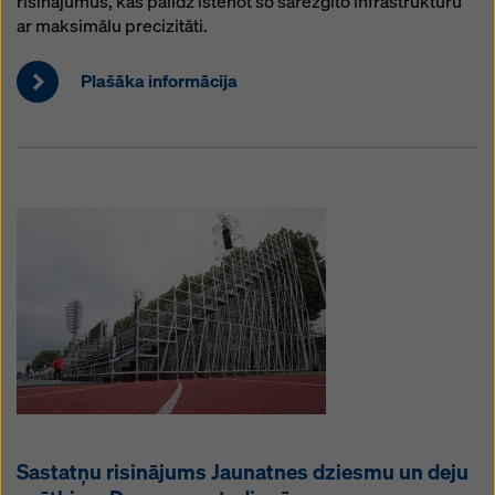
risinājumus, kas palīdz īstenot šo sarežģīto infrastruktūru
ar maksimālu precizitāti.
Plašāka informācija
Sastatņu risinājums Jaunatnes dziesmu un deju