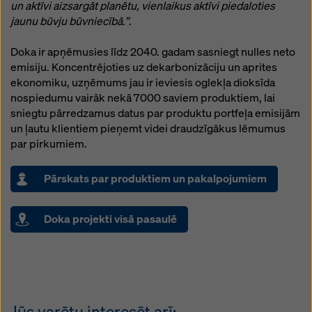
un aktīvi aizsargāt planētu, vienlaikus aktīvi piedaloties
jaunu būvju būvniecībā.”
.
Doka ir apņēmusies līdz 2040. gadam sasniegt nulles neto
emisiju. Koncentrējoties uz dekarbonizāciju un aprites
ekonomiku, uzņēmums jau ir ieviesis oglekļa dioksīda
nospiedumu vairāk nekā 7000 saviem produktiem, lai
sniegtu pārredzamus datus par produktu portfeļa emisijām
un ļautu klientiem pieņemt videi draudzīgākus lēmumus
par pirkumiem.
Pārskats par produktiem un pakalpojumiem
Doka projekti visā pasaulē
Jūs varētu interesēt arī: