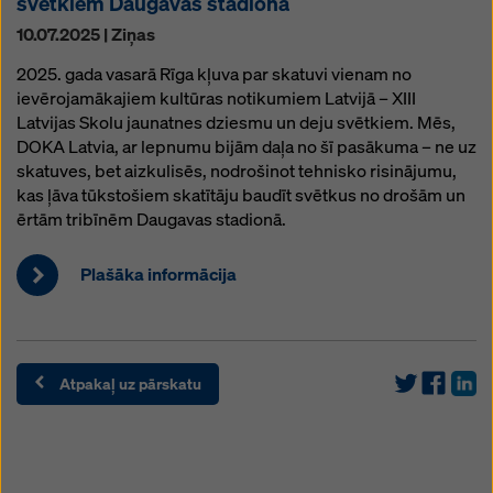
svētkiem Daugavas stadionā
10.07.2025 | Ziņas
2025. gada vasarā Rīga kļuva par skatuvi vienam no
ievērojamākajiem kultūras notikumiem Latvijā – XIII
Latvijas Skolu jaunatnes dziesmu un deju svētkiem. Mēs,
DOKA Latvia, ar lepnumu bijām daļa no šī pasākuma – ne uz
skatuves, bet aizkulisēs, nodrošinot tehnisko risinājumu,
kas ļāva tūkstošiem skatītāju baudīt svētkus no drošām un
ērtām tribīnēm Daugavas stadionā.
Plašāka informācija
Atpakaļ uz pārskatu