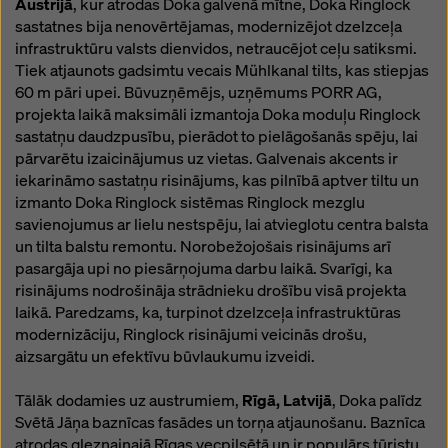
Austrijā
, kur atrodas Doka galvenā mītne, Doka Ringlock
sastatnes bija nenovērtējamas, modernizējot dzelzceļa
infrastruktūru valsts dienvidos, netraucējot ceļu satiksmi.
Tiek atjaunots gadsimtu vecais Mühlkanal tilts, kas stiepjas
60 m pāri upei. Būvuzņēmējs, uzņēmums PORR AG,
projekta laikā maksimāli izmantoja Doka moduļu Ringlock
sastatņu daudzpusību, pierādot to pielāgošanās spēju, lai
pārvarētu izaicinājumus uz vietas. Galvenais akcents ir
iekarināmo sastatņu risinājums, kas pilnībā aptver tiltu un
izmanto Doka Ringlock sistēmas Ringlock mezglu
savienojumus ar lielu nestspēju, lai atvieglotu centra balsta
un tilta balstu remontu. Norobežojošais risinājums arī
pasargāja upi no piesārņojuma darbu laikā. Svarīgi, ka
risinājums nodrošināja strādnieku drošību visā projekta
laikā. Paredzams, ka, turpinot dzelzceļa infrastruktūras
modernizāciju, Ringlock risinājumi veicinās drošu,
aizsargātu un efektīvu būvlaukumu izveidi.
Tālāk dodamies uz austrumiem,
Rīgā, Latvijā
, Doka palīdz
Svētā Jāņa baznīcas fasādes un torņa atjaunošanu. Baznīca
atrodas gleznainajā Rīgas vecpilsētā un ir populārs tūristu