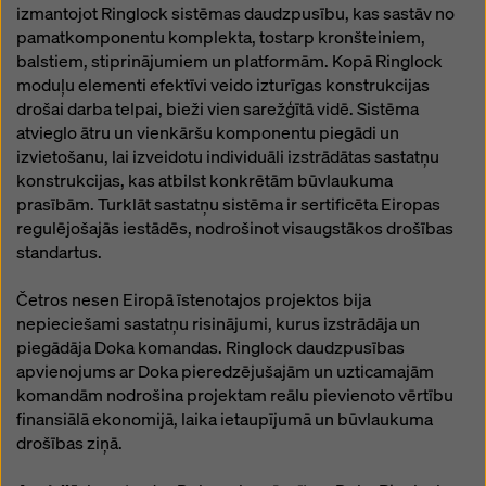
izmantojot Ringlock sistēmas daudzpusību, kas sastāv no
pamatkomponentu komplekta, tostarp kronšteiniem,
balstiem, stiprinājumiem un platformām. Kopā Ringlock
moduļu elementi efektīvi veido izturīgas konstrukcijas
drošai darba telpai, bieži vien sarežģītā vidē. Sistēma
atvieglo ātru un vienkāršu komponentu piegādi un
izvietošanu, lai izveidotu individuāli izstrādātas sastatņu
konstrukcijas, kas atbilst konkrētām būvlaukuma
prasībām. Turklāt sastatņu sistēma ir sertificēta Eiropas
regulējošajās iestādēs, nodrošinot visaugstākos drošības
standartus.
Četros nesen Eiropā īstenotajos projektos bija
nepieciešami sastatņu risinājumi, kurus izstrādāja un
piegādāja Doka komandas. Ringlock daudzpusības
apvienojums ar Doka pieredzējušajām un uzticamajām
komandām nodrošina projektam reālu pievienoto vērtību
finansiālā ekonomijā, laika ietaupījumā un būvlaukuma
drošības ziņā.