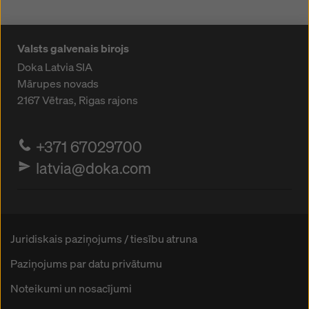
Valsts galvenais birojs
Doka Latvia SIA
Mārupes novads
2167
Vētras, Rigas rajons
+371 67029700
latvia@doka.com
Juridiskais paziņojums / tiesību atruna
Paziņojums par datu privātumu
Noteikumi un nosacījumi