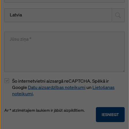
Latvia
Šo internetvietni aizsargā reCAPTCHA. Spēkā ir
Google
Datu aizsardzības noteikumi
un
Lietošanas
noteikumi
.
Ar * atzīmētajiem laukiem ir jābūt aizpildītiem.
IESNIEGT