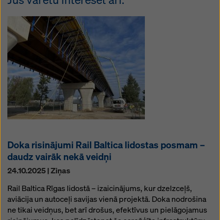
Doka risinājumi Rail Baltica lidostas posmam –
daudz vairāk nekā veidņi
24.10.2025 | Ziņas
Rail Baltica Rīgas lidostā – izaicinājums, kur dzelzceļš,
aviācija un autoceļi savijas vienā projektā. Doka nodrošina
ne tikai veidņus, bet arī drošus, efektīvus un pielāgojamus