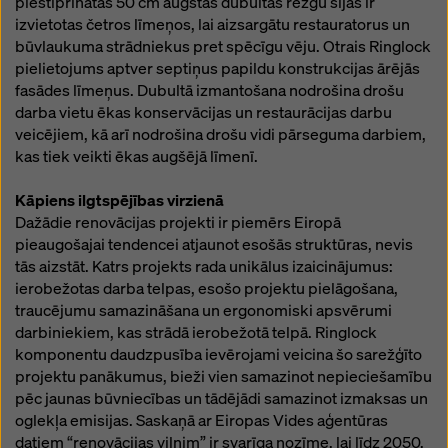
piestiprinātās 50 cm augstās dubultās režģu sijas ir
izvietotas četros līmeņos, lai aizsargātu restauratorus un
būvlaukuma strādniekus pret spēcīgu vēju. Otrais Ringlock
pielietojums aptver septiņus papildu konstrukcijas ārējās
fasādes līmeņus. Dubultā izmantošana nodrošina drošu
darba vietu ēkas konservācijas un restaurācijas darbu
veicējiem, kā arī nodrošina drošu vidi pārseguma darbiem,
kas tiek veikti ēkas augšējā līmenī.
Kāpiens ilgtspējības virzienā
Dažādie renovācijas projekti ir piemērs Eiropā
pieaugošajai tendencei atjaunot esošās struktūras, nevis
tās aizstāt. Katrs projekts rada unikālus izaicinājumus:
ierobežotas darba telpas, esošo projektu pielāgošana,
traucējumu samazināšana un ergonomiski apsvērumi
darbiniekiem, kas strādā ierobežotā telpā. Ringlock
komponentu daudzpusība ievērojami veicina šo sarežģīto
projektu panākumus, bieži vien samazinot nepieciešamību
pēc jaunas būvniecības un tādējādi samazinot izmaksas un
oglekļa emisijas. Saskaņā ar Eiropas Vides aģentūras
datiem “renovācijas vilnim” ir svarīga nozīme, lai līdz 2050.