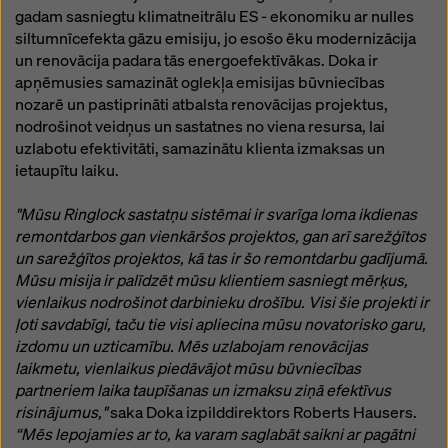
gadam sasniegtu klimatneitrālu ES - ekonomiku ar nulles
siltumnīcefekta gāzu emisiju, jo esošo ēku modernizācija
un renovācija padara tās energoefektīvākas. Doka ir
apņēmusies samazināt oglekļa emisijas būvniecības
nozarē un pastiprināti atbalsta renovācijas projektus,
nodrošinot veidņus un sastatnes no viena resursa, lai
uzlabotu efektivitāti, samazinātu klienta izmaksas un
ietaupītu laiku.
"Mūsu Ringlock sastatņu sistēmai ir svarīga loma ikdienas
remontdarbos gan vienkāršos projektos, gan arī sarežģītos
un sarežģītos projektos, kā tas ir šo remontdarbu gadījumā.
Mūsu misija ir palīdzēt mūsu klientiem sasniegt mērķus,
vienlaikus nodrošinot darbinieku drošību. Visi šie projekti ir
ļoti savdabīgi, taču tie visi apliecina mūsu novatorisko garu,
izdomu un uzticamību. Mēs uzlabojam renovācijas
laikmetu, vienlaikus piedāvājot mūsu būvniecības
partneriem laika taupīšanas un izmaksu ziņā efektīvus
risinājumus,"
saka Doka izpilddirektors Roberts Hausers.
“Mēs lepojamies ar to, ka varam saglabāt saikni ar pagātni