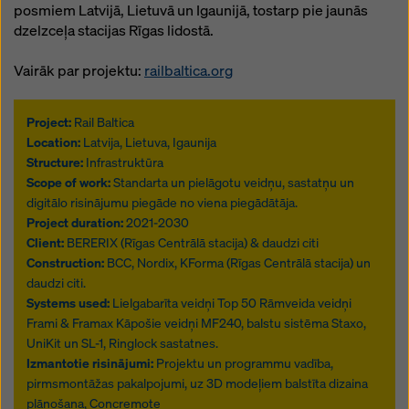
posmiem Latvijā, Lietuvā un Igaunijā, tostarp pie jaunās
dzelzceļa stacijas Rīgas lidostā.
Vairāk par projektu:
railbaltica.org
Project:
Rail Baltica
Location:
Latvija, Lietuva, Igaunija
Structure:
Infrastruktūra
Scope of work:
Standarta un pielāgotu veidņu, sastatņu un
digitālo risinājumu piegāde no viena piegādātāja.
Project duration:
2021-2030
Client:
BERERIX (Rīgas Centrālā stacija) & daudzi citi
Construction:
BCC, Nordix, KForma (Rīgas Centrālā stacija) un
daudzi citi.
Systems used:
Lielgabarīta veidņi Top 50 Rāmveida veidņi
Frami & Framax Kāpošie veidņi MF240, balstu sistēma Staxo,
UniKit un SL-1, Ringlock sastatnes.
Izmantotie risinājumi:
Projektu un programmu vadība,
pirmsmontāžas pakalpojumi, uz 3D modeļiem balstīta dizaina
plānošana, Concremote