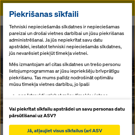
Doka
Piekrišanas sīkfaili
Sākums
Jaunākās ziņas
Rail Baltica kopā ar Doka
Tehniski nepieciešamās sīkdatnes ir nepieciešamas
pareizai un drošai vietnes darbībai un jūsu piekrišanas
Rail Baltica kopā ar Doka
administrēšanai. Ja jūs nepiekrītat savu datu
Rail Baltica
apstrādei, iestatot tehniski nepieciešamās sīkdatnes,
jūs nevarēsiet piekļūt tīmekļa vietnei.
kopā ar Doka
Mēs izmantojam arī citas sīkdatnes un trešo personu
lietojumprogrammas ar jūsu iepriekšēju brīvprātīgu
piekrišanu. Tas mums palīdz nodrošināt optimālu
mūsu tīmekļa vietnes darbību, jo īpaši
23.05.2024 |
Latvia
nepārtraukti uzlabot mūsu tīmekļa vietnes
funkcionalitāti (funkcionālās un statistikas
Lejuplādēt preses materiālu
sīkdatnes),
Vai piekrītat sīkfailu apstrādei un savu personas datu
atvieglot netraucētu iepirkšanās procesu,
pārsūtīšanai uz ASV?
izmantojot Doka tiešsaistes veikalu (funkcionālās
un statistiskās sīkdatnes),
Jā, atļaujiet visus sīkfailus (arī ASV
Rail Baltica ir nozīmīgs sasniegums Eiropas transporta