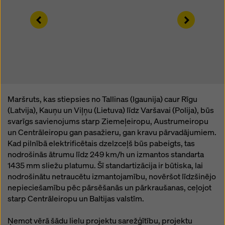
iestatījumiem šīs tīmekļa vietnes apakšā un
izmantojot attiecīgos izvēles rūtiņas. Jūs varat atsaukt
Left
Right
savu piekrišanu jebkurā laikā ar turpmāku spēku un
bez iemesla norādīšanas, noklikšķinot uz
sīkdatņu
iestatījumus
šīs vietnes apakšā.
Plašāku informāciju par mūsu sīkdatnēm varat atrast
mūsu privātuma politikā
. Mēs piedāvājam arī iespēju
atlasīt sīkfailus (paplašināti sīkfailu iestatījumi).
Maršruts, kas stiepsies no Tallinas (Igaunija) caur Rīgu
(Latvija), Kauņu un Viļņu (Lietuva) līdz Varšavai (Polija), būs
svarīgs savienojums starp Ziemeļeiropu, Austrumeiropu
un Centrāleiropu gan pasažieru, gan kravu pārvadājumiem.
Kad pilnībā elektrificētais dzelzceļš būs pabeigts, tas
nodrošinās ātrumu līdz 249 km/h un izmantos standarta
1435 mm sliežu platumu. Šī standartizācija ir būtiska, lai
nodrošinātu netraucētu izmantojamību, novēršot līdzšinējo
nepieciešamību pēc pārsēšanās un pārkraušanas, ceļojot
starp Centrāleiropu un Baltijas valstīm.
Ņemot vērā šādu lielu projektu sarežģītību, projektu