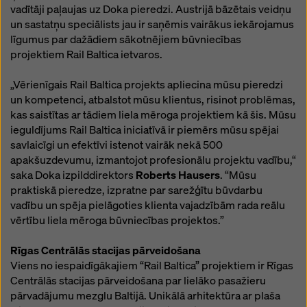
vadītāji paļaujas uz Doka pieredzi. Austrijā bāzētais veidņu
un sastatņu speciālists jau ir saņēmis vairākus iekārojamus
līgumus par dažādiem sākotnējiem būvniecības
projektiem Rail Baltica ietvaros.
„Vērienīgais Rail Baltica projekts apliecina mūsu pieredzi
un kompetenci, atbalstot mūsu klientus, risinot problēmas,
kas saistītas ar tādiem liela mēroga projektiem kā šis. Mūsu
ieguldījums Rail Baltica iniciatīvā ir piemērs mūsu spējai
savlaicīgi un efektīvi istenot vairāk nekā 500
apakšuzdevumu, izmantojot profesionālu projektu vadību,“
saka Doka izpilddirektors
Roberts Hausers
. “Mūsu
praktiskā pieredze, izpratne par sarežģītu būvdarbu
vadību un spēja pielāgoties klienta vajadzībām rada reālu
vērtību liela mēroga būvniecības projektos.”
Rīgas Centrālās stacijas pārveidošana
Viens no iespaidīgākajiem “Rail Baltica” projektiem ir Rīgas
Centrālās stacijas pārveidošana par lielāko pasažieru
pārvadājumu mezglu Baltijā. Unikālā arhitektūra ar plaša