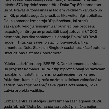
ietvēra 570 iepriekš samontētus Doka Top 50 elementus
un 50 kravas automašīnas ar tādiem veidņiem kā Staxo un
UniKit, projekta augstās prasības tika veiksmīgi izpildītas.
Doka komanda izmantoja 3D plānošanu, lai precīzi
saskaņotu veidņu risinājumu ar būvniecības procesu.
Iespaidīgo mērogu un precizitāti izceļ aptuveni 87 000
elementu, kas tika saplānoti uzlabotajā DokaCAD Revit
modelī. Tilta, kas savieno staciju, būvniecībai tika
izmantotas Doka Staxo un Ringlock sastatnes, kā arī betona
uzraudzības sistēma Concremote.
“Cieša sadarbība starp BERERIX, Doka komandu uz vietas
un projekta komandu, kurā ietilpst profesionāļi no dažādām
nodaļām un valstīm, ir viens no galvenajiem veiksmes
faktoriem, kam ir izšķiroša nozīme uzticības veidošanā un
sadarbības stiprināšanā,” saka
Igors Stefanovičs
, Doka
Latvia projekta vadītājs.
Līdz ar Centrālās stacijas jumta līmeņa sasniegšanu 2024.
gada februārī Doka komanda jau strādā pie nākamajiem