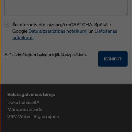
Šo internetvietni aizsargā reCAPTCHA. Spēkā ir
Google
Datu aizsardzības noteikumi
un
Lietošanas
noteikumi
.
Ar * atzīmētajiem laukiem ir jābūt aizpildītiem.
IESNIEGT
Valsts galvenais birojs
Doka Latvia SIA
Mārupes novads
2167
Vētras, Rigas rajons