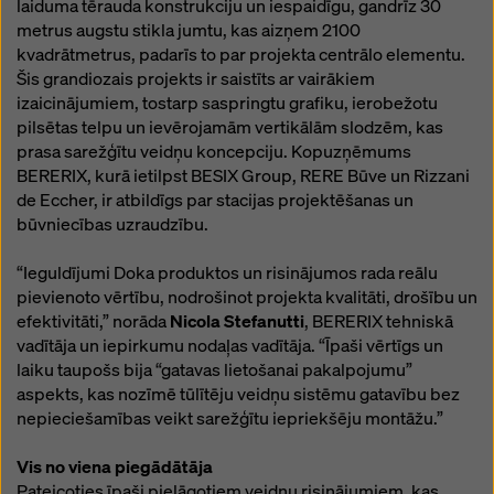
laiduma tērauda konstrukciju un iespaidīgu, gandrīz 30
metrus augstu stikla jumtu, kas aizņem 2100
kvadrātmetrus, padarīs to par projekta centrālo elementu.
Šis grandiozais projekts ir saistīts ar vairākiem
izaicinājumiem, tostarp saspringtu grafiku, ierobežotu
pilsētas telpu un ievērojamām vertikālām slodzēm, kas
prasa sarežģītu veidņu koncepciju. Kopuzņēmums
BERERIX, kurā ietilpst BESIX Group, RERE Būve un Rizzani
de Eccher, ir atbildīgs par stacijas projektēšanas un
būvniecības uzraudzību.
“Ieguldījumi Doka produktos un risinājumos rada reālu
pievienoto vērtību, nodrošinot projekta kvalitāti, drošību un
efektivitāti,” norāda
Nicola Stefanutti
, BERERIX tehniskā
vadītāja un iepirkumu nodaļas vadītāja. “Īpaši vērtīgs un
laiku taupošs bija “gatavas lietošanai pakalpojumu”
aspekts, kas nozīmē tūlītēju veidņu sistēmu gatavību bez
nepieciešamības veikt sarežģītu iepriekšēju montāžu.”
Vis no viena piegādātāja
Pateicoties īpaši pielāgotiem veidņu risinājumiem, kas