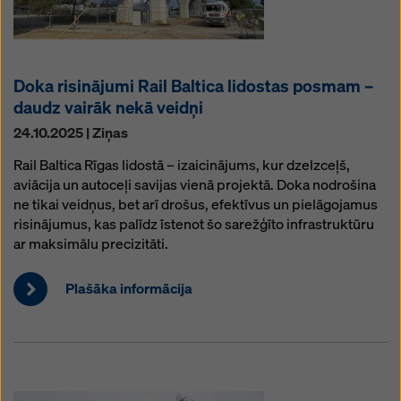
Doka risinājumi Rail Baltica lidostas posmam –
daudz vairāk nekā veidņi
24.10.2025 | Ziņas
Rail Baltica Rīgas lidostā – izaicinājums, kur dzelzceļš,
aviācija un autoceļi savijas vienā projektā. Doka nodrošina
ne tikai veidņus, bet arī drošus, efektīvus un pielāgojamus
risinājumus, kas palīdz īstenot šo sarežģīto infrastruktūru
ar maksimālu precizitāti.
Plašāka informācija