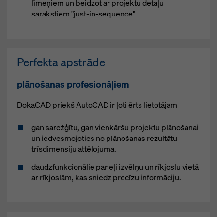
līmeņiem un beidzot ar projektu detaļu
sarakstiem "just-in-sequence".
Perfekta apstrāde
plānošanas profesionāļiem
DokaCAD priekš AutoCAD ir ļoti ērts lietotājam
gan sarežģītu, gan vienkāršu projektu plānošanai
un iedvesmojoties no plānošanas rezultātu
trīsdimensiju attēlojuma.
daudzfunkcionālie paneļi izvēlņu un rīkjoslu vietā
ar rīkjoslām, kas sniedz precīzu informāciju.