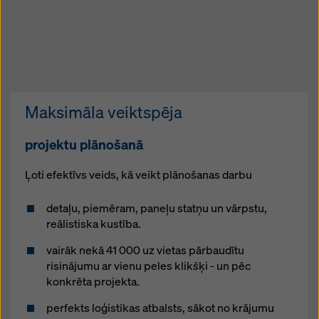
Maksimāla veiktspēja
projektu plānošanā
Ļoti efektīvs veids, kā veikt plānošanas darbu
detaļu, piemēram, paneļu statņu un vārpstu,
reālistiska kustība.
vairāk nekā 41 000 uz vietas pārbaudītu
risinājumu ar vienu peles klikšķi - un pēc
konkrēta projekta.
perfekts loģistikas atbalsts, sākot no krājumu