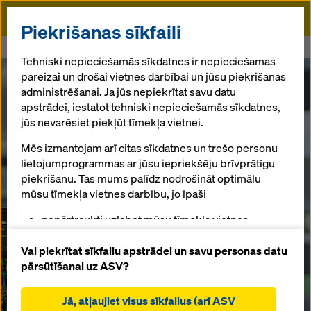
Doka
Piekrišanas sīkfaili
Sākums
DokaCAD for AutoCAD
Tehniski nepieciešamās sīkdatnes ir nepieciešamas
pareizai un drošai vietnes darbībai un jūsu piekrišanas
administrēšanai. Ja jūs nepiekrītat savu datu
apstrādei, iestatot tehniski nepieciešamās sīkdatnes,
jūs nevarēsiet piekļūt tīmekļa vietnei.
Mēs izmantojam arī citas sīkdatnes un trešo personu
lietojumprogrammas ar jūsu iepriekšēju brīvprātīgu
piekrišanu. Tas mums palīdz nodrošināt optimālu
mūsu tīmekļa vietnes darbību, jo īpaši
nepārtraukti uzlabot mūsu tīmekļa vietnes
funkcionalitāti (funkcionālās un statistikas
sīkdatnes),
Vai piekrītat sīkfailu apstrādei un savu personas datu
atvieglot netraucētu iepirkšanās procesu,
pārsūtīšanai uz ASV?
izmantojot Doka tiešsaistes veikalu (funkcionālās
un statistiskās sīkdatnes),
Jā, atļaujiet visus sīkfailus (arī ASV