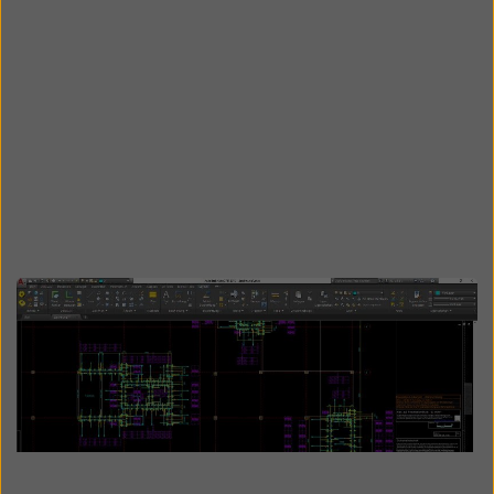
Open
Open