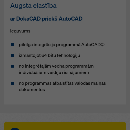
Augsta elastība
ar DokaCAD priekš AutoCAD
Ieguvums
pilnīga integrācija programmā AutoCAD©
izmantojot 64 bitu tehnoloģiju
no integrētajām vedņa programmām
individuāliem veidņu risinājumiem
no programmas atbalstītas valodas maiņas
dokumentos