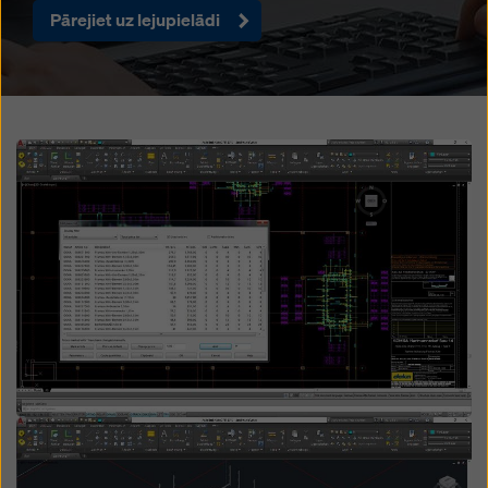
iestatījumiem šīs tīmekļa vietnes apakšā un
Pārejiet uz lejupielādi
izmantojot attiecīgos izvēles rūtiņas. Jūs varat atsaukt
savu piekrišanu jebkurā laikā ar turpmāku spēku un
bez iemesla norādīšanas, noklikšķinot uz
sīkdatņu
iestatījumus
šīs vietnes apakšā.
Plašāku informāciju par mūsu sīkdatnēm varat atrast
Open
mūsu privātuma politikā
. Mēs piedāvājam arī iespēju
atlasīt sīkfailus (paplašināti sīkfailu iestatījumi).
Open