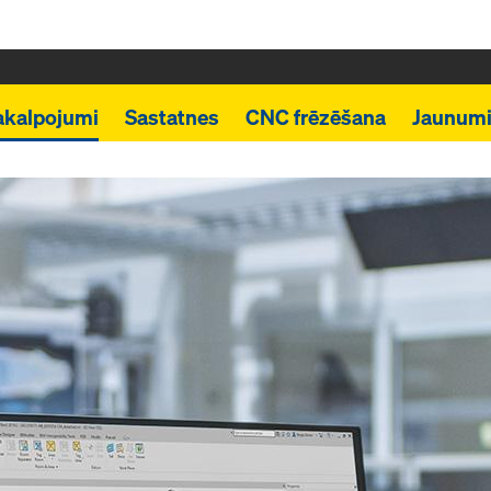
akalpojumi
Sastatnes
CNC frēzēšana
Jaunum