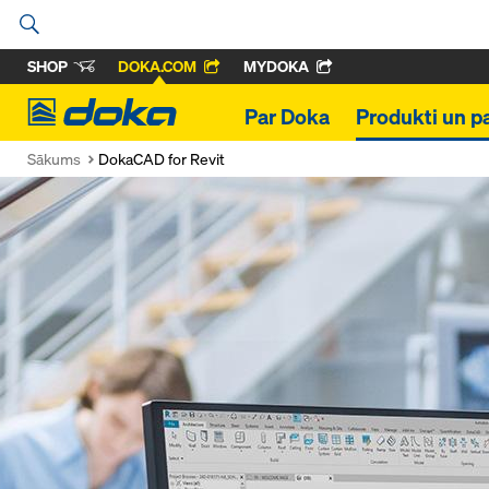
SHOP
DOKA.COM
MYDOKA
Doka
Par Doka
Produkti un p
Sākums
DokaCAD for Revit