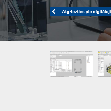
Atgriezties pie digitāl
Open
Open