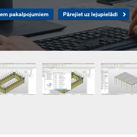
ajiem pakalpojumiem
Pārejiet uz lejupielādi
Open
Open