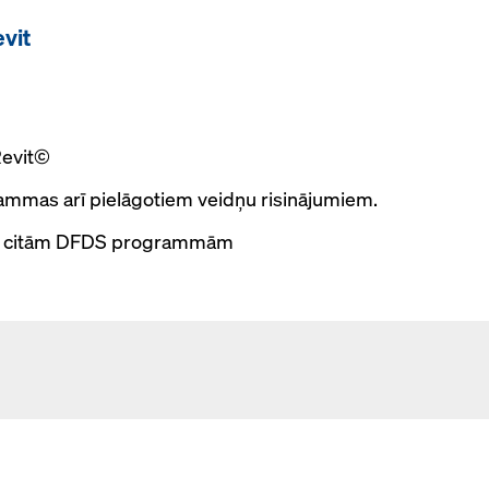
vit
 Revit©
ammas arī pielāgotiem veidņu risinājumiem.
 ar citām DFDS programmām