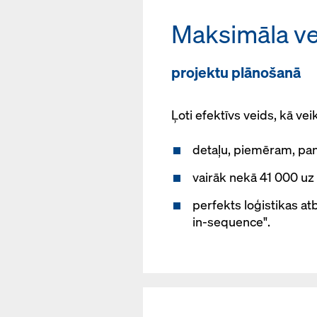
Maksimāla ve
projektu plānošanā
Ļoti efektīvs veids, kā ve
detaļu, piemēram, pane
vairāk nekā 41 000 uz 
perfekts loģistikas at
in-sequence".