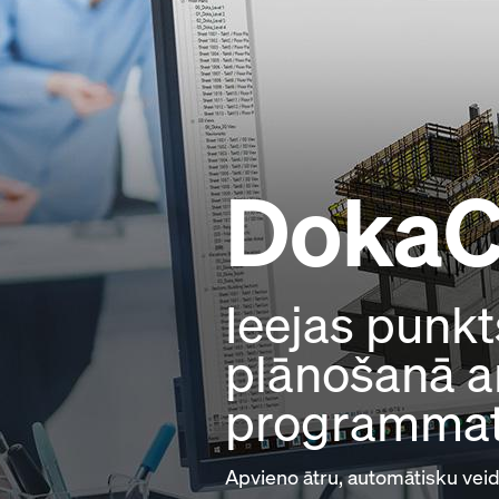
Doka
Ieejas punkt
plānošanā a
programma
Apvieno ātru, automātisku vei