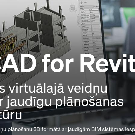
CAD
for Revi
s virtuālajā veidņu
r jaudīgu plānošanas
tūru
dņu plānošanu 3D formātā ar jaudīgām BIM sistēmas ies