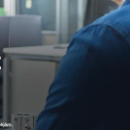
t
pējām.