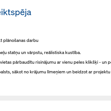
iktspēja
ikt plānošanas darbu
ļu statņu un vārpstu, reālistiska kustība.
vietas pārbaudītu risinājumu ar vienu peles klikšķi - un 
balsts, sākot no krājumu līmeņiem un beidzot ar projektu 