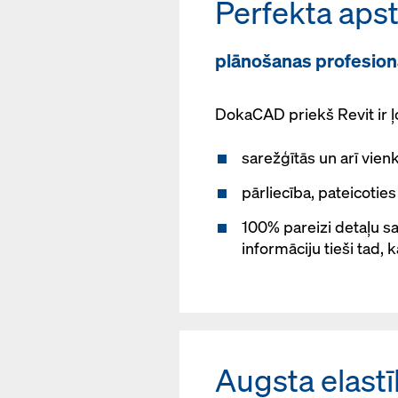
Perfekta aps
plānošanas profesion
DokaCAD priekš Revit ir ļo
sarežģītās un arī vien
pārliecība, pateicoti
100% pareizi detaļu s
informāciju tieši tad, 
Augsta elast