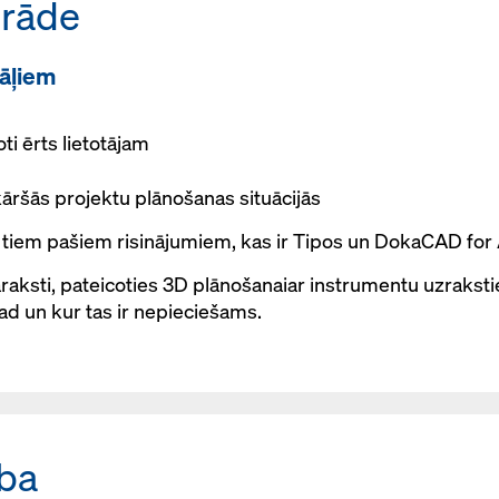
trāde
āļiem
ti ērts lietotājam
kāršās projektu plānošanas situācijās
es tiem pašiem risinājumiem, kas ir Tipos un DokaCAD fo
araksti, pateicoties 3D plānošanaiar instrumentu uzrakst
kad un kur tas ir nepieciešams.
ība