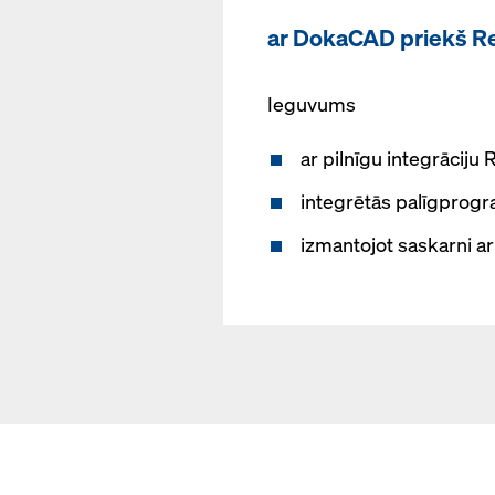
ar DokaCAD priekš Re
Ieguvums
ar pilnīgu integrāciju
integrētās palīgprogr
izmantojot saskarni