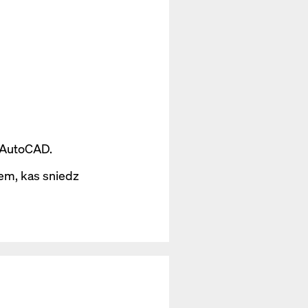
r AutoCAD.
iem, kas sniedz