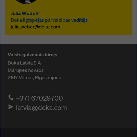
Güteschutzverband Betonschalungen
Europa e.V (GSV) vienošanās par
Julia WEBER
minimālajiem standartiem ir intensīvas
Doka Ilgtspējas pārvaldības vadītājs
sadarbības rezultāts īpašā darba grupā.
julia.weber@doka.com
Valsts galvenais birojs
Doka Latvia SIA
Mārupes novads
2167
Vētras, Rigas rajons
+371 67029700
latvia@doka.com