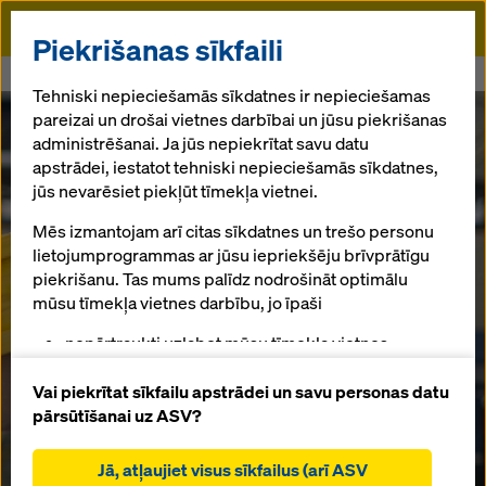
Doka
Piekrišanas sīkfaili
Sākums
Product Carbon Footprint
Tehniski nepieciešamās sīkdatnes ir nepieciešamas
pareizai un drošai vietnes darbībai un jūsu piekrišanas
administrēšanai. Ja jūs nepiekrītat savu datu
apstrādei, iestatot tehniski nepieciešamās sīkdatnes,
jūs nevarēsiet piekļūt tīmekļa vietnei.
Mēs izmantojam arī citas sīkdatnes un trešo personu
lietojumprogrammas ar jūsu iepriekšēju brīvprātīgu
piekrišanu. Tas mums palīdz nodrošināt optimālu
mūsu tīmekļa vietnes darbību, jo īpaši
nepārtraukti uzlabot mūsu tīmekļa vietnes
funkcionalitāti (funkcionālās un statistikas
sīkdatnes),
Vai piekrītat sīkfailu apstrādei un savu personas datu
Produkta oglekļa
atvieglot netraucētu iepirkšanās procesu,
pārsūtīšanai uz ASV?
izmantojot Doka tiešsaistes veikalu (funkcionālās
dioksīda pēdas
un statistiskās sīkdatnes),
Jā, atļaujiet visus sīkfailus (arī ASV