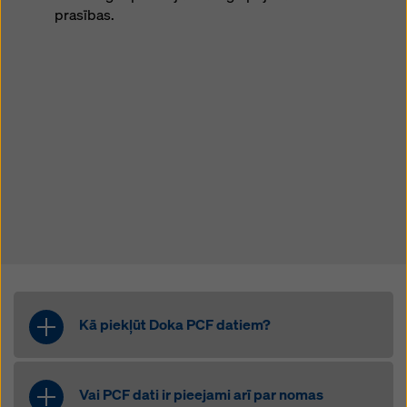
prasības.
Kā piekļūt Doka PCF datiem?
Mūsu klienti var piekļūt PCF datiem
vairākos veidos: Datus var sniegt kā
Vai PCF dati ir pieejami arī par nomas