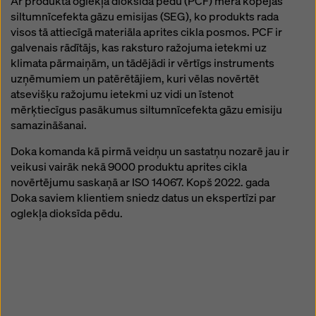
Ar produkta oglekļa dioksīda pēdu (PCF) mēra kopējās
iestatījumiem šīs tīmekļa vietnes apakšā un
siltumnīcefekta gāzu emisijas (SEG), ko produkts rada
izmantojot attiecīgos izvēles rūtiņas. Jūs varat atsaukt
visos tā attiecīgā materiāla aprites cikla posmos. PCF ir
savu piekrišanu jebkurā laikā ar turpmāku spēku un
galvenais rādītājs, kas raksturo ražojuma ietekmi uz
bez iemesla norādīšanas, noklikšķinot uz
sīkdatņu
klimata pārmaiņām, un tādējādi ir vērtīgs instruments
iestatījumus
šīs vietnes apakšā.
uzņēmumiem un patērētājiem, kuri vēlas novērtēt
Plašāku informāciju par mūsu sīkdatnēm varat atrast
atsevišķu ražojumu ietekmi uz vidi un īstenot
mūsu privātuma politikā
. Mēs piedāvājam arī iespēju
mērķtiecīgus pasākumus siltumnīcefekta gāzu emisiju
atlasīt sīkfailus (paplašināti sīkfailu iestatījumi).
samazināšanai.
Doka komanda kā pirmā veidņu un sastatņu nozarē jau ir
veikusi vairāk nekā 9000 produktu aprites cikla
novērtējumu saskaņā ar ISO 14067. Kopš 2022. gada
Doka saviem klientiem sniedz datus un ekspertīzi par
oglekļa dioksīda pēdu.