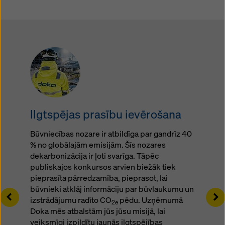
Ilgtspējas prasību ievērošana
Būvniecības nozare ir atbildīga par gandrīz 40
% no globālajām emisijām. Šīs nozares
dekarbonizācija ir ļoti svarīga. Tāpēc
publiskajos konkursos arvien biežāk tiek
pieprasīta pārredzamība, pieprasot, lai
būvnieki atklāj informāciju par būvlaukumu un
Left
Ri
izstrādājumu radīto CO
pēdu. Uzņēmumā
2e
Doka mēs atbalstām jūs jūsu misijā, lai
veiksmīgi izpildītu jaunās ilgtspējības