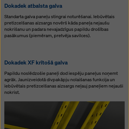
Dokadek atbalsta galva
Standarta galva paneļu stingrai noturēšanai. Iebūvētais
pretizcelšanas aizsargs novērš kāda paneļa nejaušu
nokrišanu un padara nevajadzīgus papildu drošības
pasākumus (piemēram, pretvēja savilces).
Dokadek XF krītošā galva
Papildu noslēdzošie paneļi dod iespēju paneļus noņemt
agrāk. Jaunizveidotā divpakāpju nolaišanas funkcija un
iebūvētais pretizcelšanas aizsargs neļauj paneļiem nejauši
nokrist.