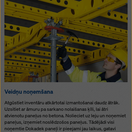
Veidņu noņemšana
Atgūstiet inventāru atkārtotai izmantošanai daudz ātrāk.
Uzsitiet ar āmuru pa sarkano nolaišanas ķīli, lai ātri
atvienotu paneļus no betona. Nolieciet uz leju un noņemiet
paneļus, izņemiet noslēdzošos paneļus. Tādējādi visi
noņemtie Dokadek paneļi ir pieejami jau laikus, gatavi