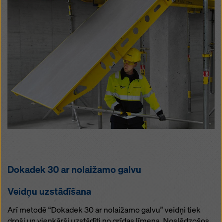
Dokadek 30 ar nolaižamo galvu
Veidņu uzstādīšana
Arī metodē “Dokadek 30 ar nolaižamo galvu” veidņi tiek
droši un vienkārši uzstādīti no grīdas līmeņa. Noslēdzošos