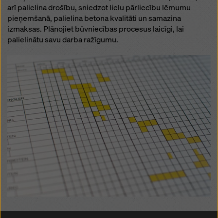
arī palielina drošību, sniedzot lielu pārliecību lēmumu
pieņemšanā, palielina betona kvalitāti un samazina
izmaksas. Plānojiet būvniecības procesus laicīgi, lai
palielinātu savu darba ražīgumu.