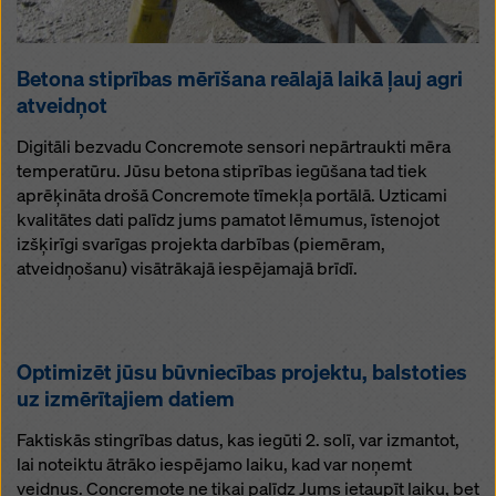
Betona stiprības mērīšana reālajā laikā ļauj agri
atveidņot
Digitāli bezvadu Concremote sensori nepārtraukti mēra
temperatūru. Jūsu betona stiprības iegūšana tad tiek
aprēķināta drošā Concremote tīmekļa portālā. Uzticami
kvalitātes dati palīdz jums pamatot lēmumus, īstenojot
izšķirīgi svarīgas projekta darbības (piemēram,
atveidņošanu) visātrākajā iespējamajā brīdī.
Optimizēt jūsu būvniecības projektu, balstoties
uz izmērītajiem datiem
Faktiskās stingrības datus, kas iegūti 2. solī, var izmantot,
lai noteiktu ātrāko iespējamo laiku, kad var noņemt
veidņus. Concremote ne tikai palīdz Jums ietaupīt laiku, bet