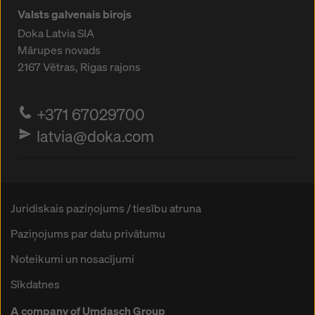
Valsts galvenais birojs
Doka Latvia SIA
Mārupes novads
2167
Vētras, Rigas rajons
+371 67029700
latvia@doka.com
Juridiskais paziņojums / tiesību atruna
Paziņojums par datu privātumu
Noteikumi un nosacījumi
Sīkdatnes
A company of Umdasch Group