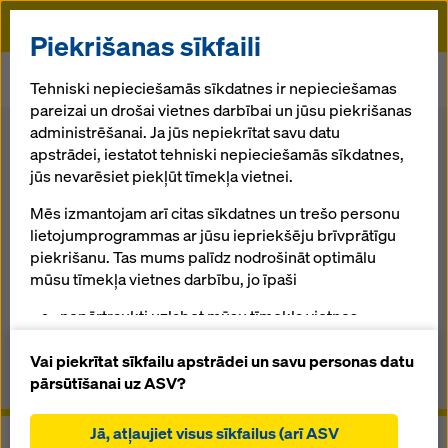
Doka
Piekrišanas sīkfaili
Sākums
Veidņu sistemas
Doka pārsegumu sistēmas
Tehniski nepieciešamās sīkdatnes ir nepieciešamas
Paneļu pārseguma veidņi Dokadek 30
pareizai un drošai vietnes darbībai un jūsu piekrišanas
administrēšanai. Ja jūs nepiekrītat savu datu
Atpakaļ uz pārskatu
Veikals
apstrādei, iestatot tehniski nepieciešamās sīkdatnes,
jūs nevarēsiet piekļūt tīmekļa vietnei.
Paneļu pārseguma veidņi Dokadek
Mēs izmantojam arī citas sīkdatnes un trešo personu
30
lietojumprogrammas ar jūsu iepriekšēju brīvprātīgu
piekrišanu. Tas mums palīdz nodrošināt optimālu
Manuāli montējama bezsiju sistēma nodrošina ātru
mūsu tīmekļa vietnes darbību, jo īpaši
darbu būvlaukumā
nepārtraukti uzlabot mūsu tīmekļa vietnes
funkcionalitāti (funkcionālās un statistikas
Pārskats
sīkdatnes),
Vai piekrītat sīkfailu apstrādei un savu personas datu
atvieglot netraucētu iepirkšanās procesu,
pārsūtīšanai uz ASV?
Rokasgrāmatas, dokumenti un video
izmantojot Doka tiešsaistes veikalu (funkcionālās
un statistiskās sīkdatnes),
Jā, atļaujiet visus sīkfailus (arī ASV