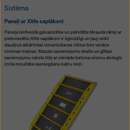
Sistēma
Paneļi ar Xlife saplāksni
Paneļa lentveidā galvanizētie un pārklātie tērauda rāmji ar
piekniedētu Xlife saplāksni ir ilgmūžīgi un ļauj veikt
daudzus atkārtotas izmantošanas ciklus bez veidņa
virsmas maiņas. Mazais savienojumu skaits un glītais
savienojumu raksts līdz ar vienādo betona virsmu atvieglo
izcila rezultāta sasniegšanu katru reizi.