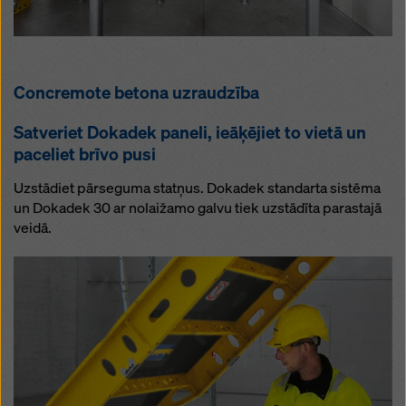
Concremote betona uzraudzība
Satveriet Dokadek paneli, ieāķējiet to vietā un
paceliet brīvo pusi
Uzstādiet pārseguma statņus. Dokadek standarta sistēma
un Dokadek 30 ar nolaižamo galvu tiek uzstādīta parastajā
veidā.