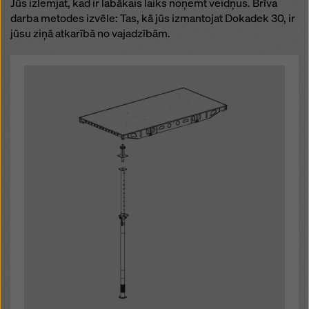
Jūs izlemjat, kad ir labākais laiks noņemt veidņus. Brīva
darba metodes izvēle: Tas, kā jūs izmantojat Dokadek 30, ir
jūsu ziņā atkarībā no vajadzībām.