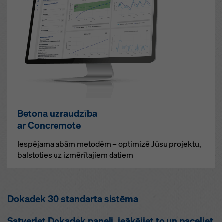
Betona uzraudzība
ar Concremote
Iespējama abām metodēm – optimizē Jūsu projektu,
balstoties uz izmērītajiem datiem
Dokadek 30 standarta sistēma
Satveriet Dokadek paneli, ieāķējiet to un paceliet