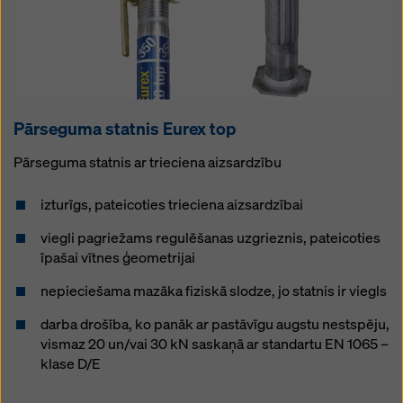
Pārseguma statnis Eurex top
Pārseguma statnis ar trieciena aizsardzību
izturīgs, pateicoties trieciena aizsardzībai
viegli pagriežams regulēšanas uzgrieznis, pateicoties
īpašai vītnes ģeometrijai
nepieciešama mazāka fiziskā slodze, jo statnis ir viegls
darba drošība, ko panāk ar pastāvīgu augstu nestspēju,
vismaz 20 un/vai 30 kN saskaņā ar standartu EN 1065 –
klase D/E