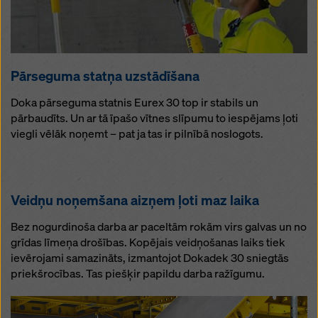
Pārseguma statņa uzstādīšana
Doka pārseguma statnis Eurex 30 top ir stabils un
pārbaudīts. Un ar tā īpašo vītnes slīpumu to iespējams ļoti
viegli vēlāk noņemt – pat ja tas ir pilnībā noslogots.
Veidņu noņemšana aizņem ļoti maz laika
Bez nogurdinoša darba ar paceltām rokām virs galvas un no
grīdas līmeņa drošības. Kopējais veidņošanas laiks tiek
ievērojami samazināts, izmantojot Dokadek 30 sniegtās
priekšrocības. Tas piešķir papildu darba ražīgumu.