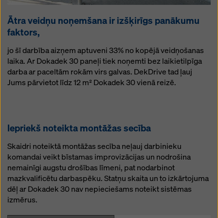
Ātra veidņu noņemšana ir izšķirīgs panākumu
faktors,
jo šī darbība aizņem aptuveni 33% no kopējā veidņošanas
laika. Ar Dokadek 30 paneļi tiek noņemti bez laikietilpīga
darba ar paceltām rokām virs galvas. DekDrive tad ļauj
Jums pārvietot līdz 12 m² Dokadek 30 vienā reizē.
Iepriekš noteikta montāžas secība
Skaidri noteiktā montāžas secība neļauj darbinieku
komandai veikt bīstamas improvizācijas un nodrošina
nemainīgi augstu drošības līmeni, pat nodarbinot
mazkvalificētu darbaspēku. Statņu skaita un to izkārtojuma
dēļ ar Dokadek 30 nav nepieciešams noteikt sistēmas
izmērus.