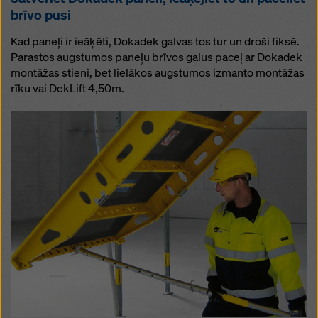
brīvo pusi
Kad paneļi ir ieāķēti, Dokadek galvas tos tur un droši fiksē.
Parastos augstumos paneļu brīvos galus paceļ ar Dokadek
montāžas stieni, bet lielākos augstumos izmanto montāžas
rīku vai DekLift 4,50m.