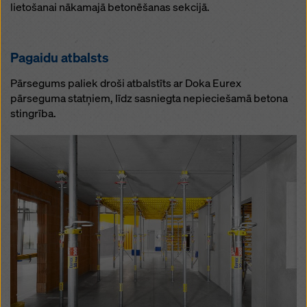
lietošanai nākamajā betonēšanas sekcijā.
Pagaidu atbalsts
Pārsegums paliek droši atbalstīts ar Doka Eurex
pārseguma statņiem, līdz sasniegta nepieciešamā betona
stingrība.