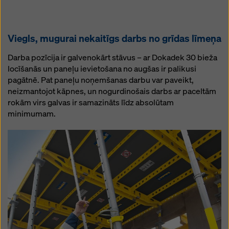
Viegls, mugurai nekaitīgs darbs no grīdas līmeņa
Darba pozīcija ir galvenokārt stāvus – ar Dokadek 30 bieža
locīšanās un paneļu ievietošana no augšas ir palikusi
pagātnē. Pat paneļu noņemšanas darbu var paveikt,
neizmantojot kāpnes, un nogurdinošais darbs ar paceltām
rokām virs galvas ir samazināts līdz absolūtam
minimumam.