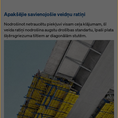
Apakšējie savienojošie veidņu ratiņi
Nodrošinot netraucētu piekļuvi visam ceļa klājumam, šī
veida ratiņi nodrošina augstu drošības standartu, īpaši plata
šķērsgriezuma tiltiem ar diagonālām stutēm.