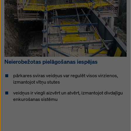
Neierobežotas pielāgošanas iespējas
pārkares sviras veidņus var regulēt visos virzienos,
izmantojot vītņu stutes
veidņus ir viegli aizvērt un atvērt, izmantojot divdaļīgu
enkurošanas sistēmu