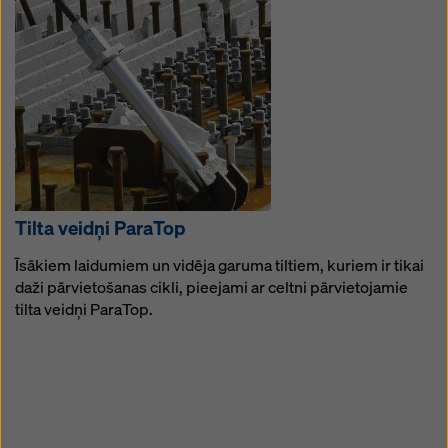
Tilta veidņi ParaTop
Īsākiem laidumiem un vidēja garuma tiltiem, kuriem ir tikai
daži pārvietošanas cikli, pieejami ar celtni pārvietojamie
tilta veidņi ParaTop.