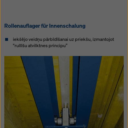
Rol­len­aufla­ger für In­nen­scha­lung
iekšējo veidņu pārbīdīšanai uz priekšu, izmantojot
“rullīšu atvilktnes principu”