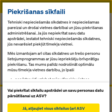
Doka
Piekrišanas sīkfaili
Sākums
Veidņu sistemas
Nesošās sastatnes
Tehniski nepieciešamās sīkdatnes ir nepieciešamas
Savienojošie veidņu ratiņi
pareizai un drošai vietnes darbībai un jūsu piekrišanas
administrēšanai. Ja jūs nepiekrītat savu datu
Atpakaļ uz pārskatu
apstrādei, iestatot tehniski nepieciešamās sīkdatnes,
jūs nevarēsiet piekļūt tīmekļa vietnei.
Savienojošie veidņu ratiņi
Mēs izmantojam arī citas sīkdatnes un trešo personu
lietojumprogrammas ar jūsu iepriekšēju brīvprātīgu
Pielāgojamie pārvietojamie savienojošie tiltu klājuma
piekrišanu. Tas mums palīdz nodrošināt optimālu
veidņi no viena piegādātāja
mūsu tīmekļa vietnes darbību, jo īpaši
nepārtraukti uzlabot mūsu tīmekļa vietnes
Pārskats
funkcionalitāti (funkcionālās un statistikas
sīkdatnes),
Vai piekrītat sīkfailu apstrādei un savu personas datu
atvieglot netraucētu iepirkšanās procesu,
pārsūtīšanai uz ASV?
izmantojot Doka tiešsaistes veikalu (funkcionālās
un statistiskās sīkdatnes),
Jā, atļaujiet visus sīkfailus (arī ASV