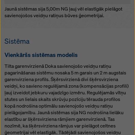
Jaunā sistēmas sija 5,00m NG ļauj vēl elastīgāk pielāgot
savienojošos veidņu ratiņus būves ģeometrijai.
Sistēma
Vienkāršs sistēmas modelis
Tilta garenvirzienā Doka savienojošo veidņu ratiņu
pagarināšanas sistēmu nosaka 5 m garais un 2 m augstais
garenvirziena profils. Šķērsvirzienā divi šķērsvirziena
veidņi, ko savieno regulējamā zona (kompensācijas profili)
ļauj izveidot jebkuru vajadzīgo izmēru. Regulējamās vītņu
stutes un lielais skaits skrūvju pozīciju tērauda profilos
kopā nodrošina optimālu savienojošo veidņu ratiņu
pielāgojamību. Jaunā sistēmas sija NG nodrošina lielāku
elastību ar šķērsvirziena rāmjiem garenvirzienā. Tas
nozīmē, ka šķērsvirziena rāmjus var pielāgot celtnes
ģeometrijai vēl elastīgāk. Tādējādi savienojošos veidņu