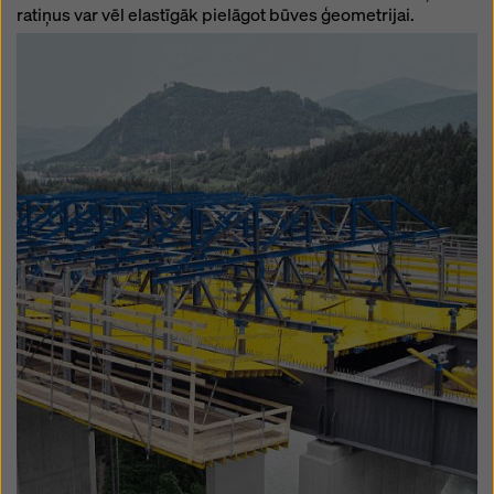
ratiņus var vēl elastīgāk pielāgot būves ģeometrijai.