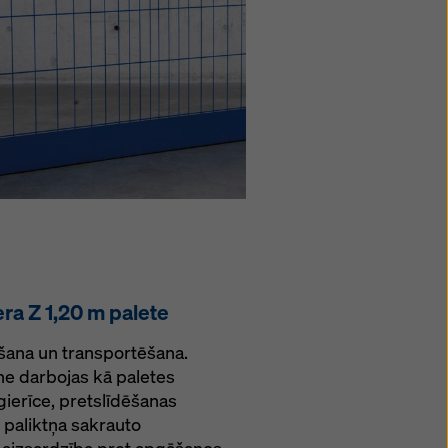
ra Z 1,20 m palete
šana un transportēšana.
ne darbojas kā paletes
gierīce, pretslīdēšanas
 paliktņa sakrauto