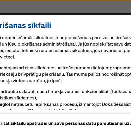
rišanas sīkfaili
akalpojumi
Sastatnes
CNC frēzēšana
Jaunum
i nepieciešamās sīkdatnes ir nepieciešamas pareizai un drošai 
 un jūsu piekrišanas administrēšanai. Ja jūs nepiekrītat savu da
i, iestatot tehniski nepieciešamās sīkdatnes, jūs nevarēsiet pie
vietnei.
antojam arī citas sīkdatnes un trešo personu lietojumprogramm
zsargsistēma Z
priekšēju brīvprātīgu piekrišanu. Tas mums palīdz nodrošināt op
mekļa vietnes darbību, jo īpaši
ārtraukti uzlabot mūsu tīmekļa vietnes funkcionalitāti (funkcion
trukcijas malai.
tistikas sīkdatnes),
ieglot netraucētu iepirkšanās procesu, izmantojot Doka tiešsais
kalu (funkcionālās un statistiskās sīkdatnes),
Rokasgrāmatas, dokumenti un video
alpot jūs kā lietotāju ar atbilstošu reklāmu noteiktās platformās
krītat sīkfailu apstrādei un savu personas datu pārsūtīšanai u
rketinga sīkfaili).