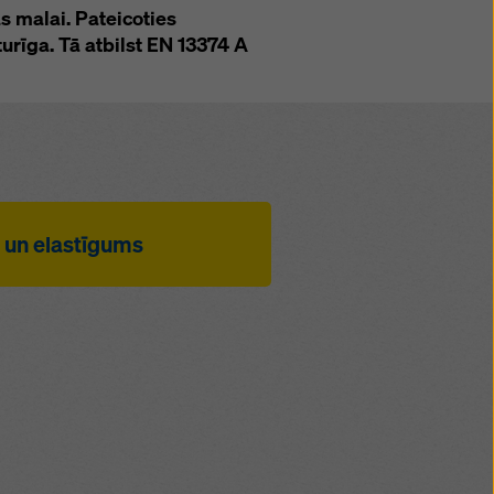
 malai. Pateicoties
turīga. Tā atbilst EN 13374 A
 un elastīgums
ms, jo ir maz atsevišķu
ējams ar Doka margu
0 m un margu statnes
nfigurējams