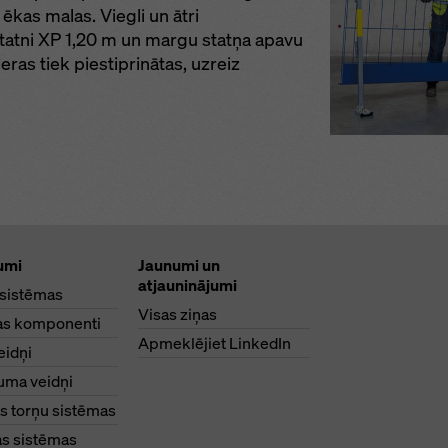
ēkas malas. Viegli un ātri
atni XP 1,20 m un margu statņa apavu
eras tiek piestiprinātas, uzreiz
umi
Jaunumi un
atjauninājumi
 sistēmas
Visas ziņas
as komponenti
Apmeklējiet LinkedIn
eidņi
uma veidņi
s torņu sistēmas
s sistēmas