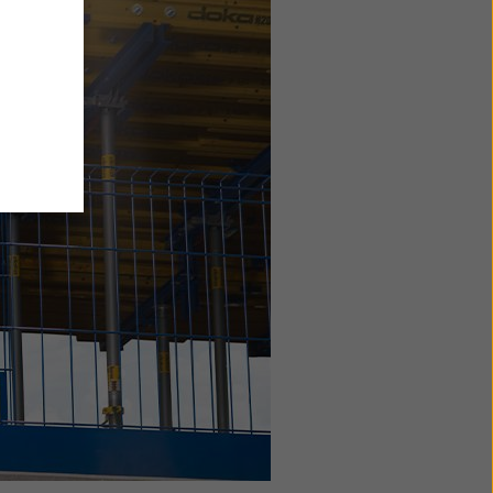
at
z
v
cas arī
kļūt šo
v
s,
ot savus
a
t savu
,
litikā
.
mi).