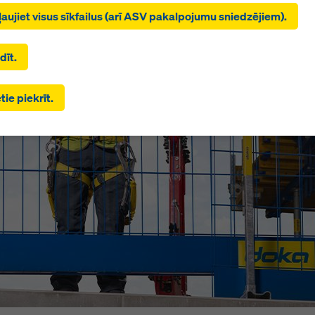
ķinot uz “Atļaut visas sīkdatnes (ieskaitot ASV pakalpojumu
tļaujiet visus sīkfailus (arī ASV pakalpojumu sniedzējiem).
us)”, jūs piekrītat visu sīkdatņu uzstādīšanai un izmantošanai.
inot uz “Piekrītu izvēlētajam”, jūs piekrītat sīkdatnēm, kuras es
es ar izvēles rūtiņām. Tas var būt saistīts arī ar datu pārsūtīšanu u
dīt.
alstīm, piemēram, ASV. Ja jūsu izvēlētie iestatījumi ietver arī
jumu sniedzējus, kas pārsūta datus uz trešām valstīm, kurās na
tie piekrīt.
par atbilstību saskaņā ar VDAR 45. pantu un nav piemērotu
zības pasākumu saskaņā ar VDAR 46. pantu, jūsu piekrišana attie
ar pastāvēt risks, ka šādā veidā pārsūtītajiem jūsu datiem var pie
alstu iestādes kontroles un uzraudzības nolūkos un ka pret to na
 tiesiskās aizsardzības līdzekļu. Jūs varat noraidīt visas sīkdatne
epieciešama piekrišana, noklikšķinot uz “Noraidīt” vai pielāgoj
u iestatījumus
, noklikšķinot uz sīkdatņu iestatījumiem šīs tīmekļ
apakšā un izmantojot attiecīgos izvēles rūtiņas. Jūs varat atsauk
anu jebkurā laikā ar turpmāku spēku un bez iemesla norādīšanas
ķinot uz
sīkdatņu iestatījumus
šīs vietnes apakšā.
 informāciju par mūsu sīkdatnēm varat atrast
mūsu privātuma po
āvājam arī iespēju atlasīt sīkfailus (paplašināti sīkfailu iestatīju