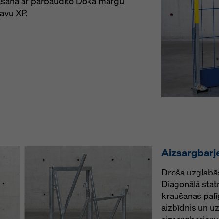
āšana ar pārbaudīto Doka margu
avu XP.
Aizsargbarje
Droša uzglabā
Diagonālā stat
kraušanas palī
aizbīdnis un uz