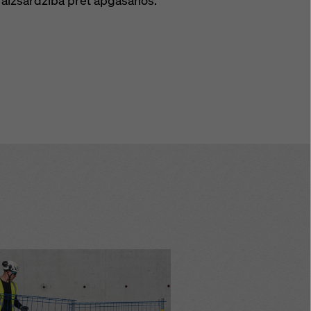
 aizsardzība pret apgāšanos.