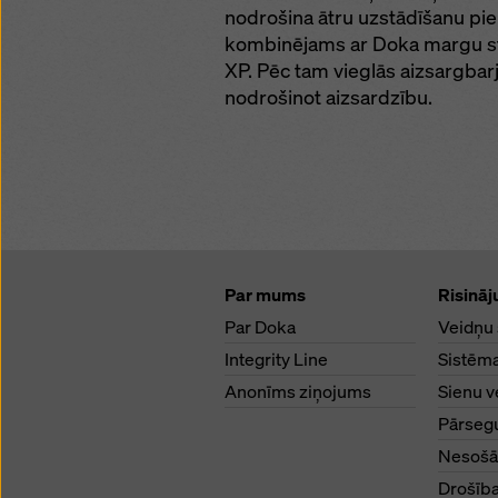
nodrošina ātru uzstādīšanu pie 
kombinējams ar Doka margu st
XP. Pēc tam vieglās aizsargbarj
nodrošinot aizsardzību.
Par mums
Risināj
Par Doka
Veidņu
Integrity Line
Sistēm
Anonīms ziņojums
Sienu v
Pārseg
Nesošā
Drošība