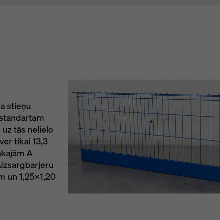
a palīdz taupīt
 restes
aizsardzībai p
konstrukcijas 
 24 stundas
s nedēļā, 7 dienas
istes veikalā
 izmērs
sportēšanai
a stieņu
 standartam
 uz tās nelielo
er tikai 13,3
lākajām A
Aizsargbarjeru
m un 1,25x1,20