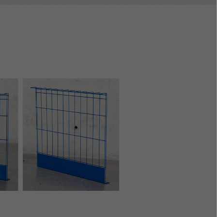
ret kritieniem pie
malas.