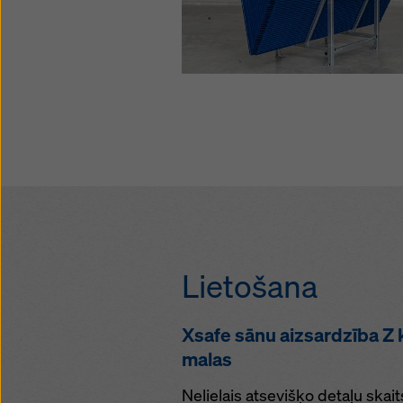
Lietošana
Xsafe sānu aizsardzība Z 
malas
Nelielais atsevišķo detaļu ska