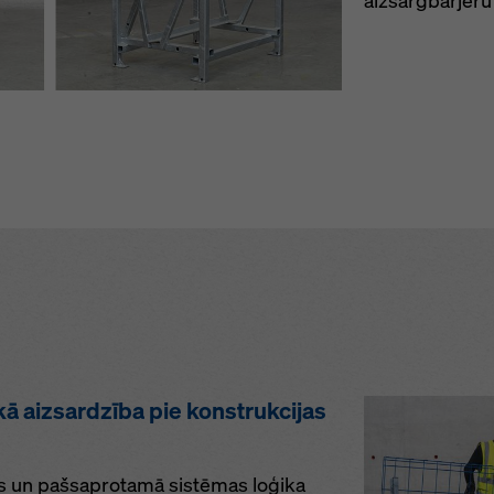
aizsargbarjeru
kā aizsardzība pie konstrukcijas
its un pašsaprotamā sistēmas loģika