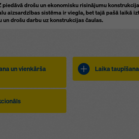
 piedāvā drošu un ekonomisku risinājumu konstrukcijas
u aizsardzības sistēma ir viegla, bet tajā pašā laikā iz
u un drošu darbu uz konstrukcijas čaulas.
ana un vienkārša
Laika taupīšana
viegli uzstādā
s ir viens no
detaļu.
cionāls
ļiem tirgū.
viegli kombin
ar pašsaprotamu
statni XP 1,2
anības centrā ir
apavu XP.
kcijas.
žas kaudzē
individuāli ko