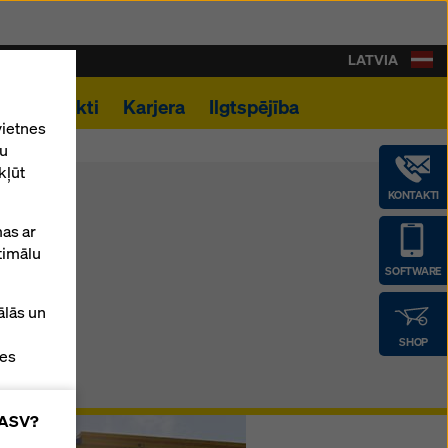
LATVIA
i
Kontakti
Karjera
Ilgtspējība
vietnes
tu
kļūt
KONTAKTI
as ar
timālu
SOFTWARE
ālās un
SHOP
tes
z ASV?