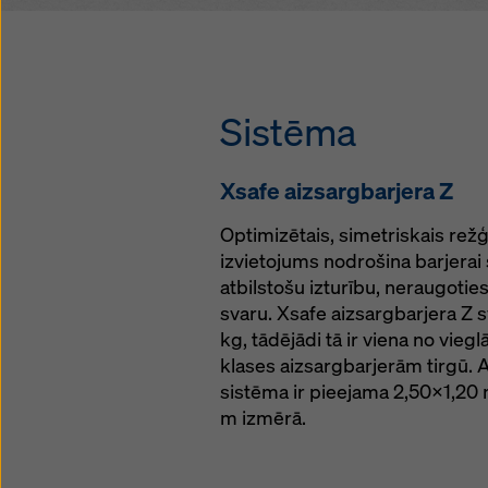
vienkārša plānošan
novietotās barjeru
resursus
iespējams pasūtīt
diennaktī, 7 diena
Sistēma
nedēļā Doka tiešsa
optimizēts palešu
Xsafe aizsargbarjera Z
ekonomiskai tran
Optimizētais, simetriskais režģ
izvietojums nodrošina barjerai
atbilstošu izturību, neraugoties
svaru. Xsafe aizsargbarjera Z sv
kg, tādējādi tā ir viena no vieg
klases aizsargbarjerām tirgū. 
sistēma ir pieejama 2,50x1,20 
m izmērā.