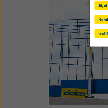
Noklikš
Jā, a
sniedzēj
Noklikšķ
izvēlēji
Norai
trešām v
pakalpo
Izvēlē
lēmuma 
aizsard
uz to. V
trešo v
efektīvu
kurām n
sīkdatņ
vietnes 
piekriš
noklikš
Plašāku
Mēs pied