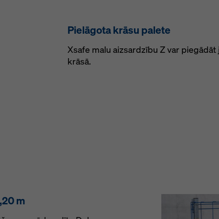
Pielāgota krāsu palete
Xsafe malu aizsardzību Z var piegādāt 
krāsā.
,20 m