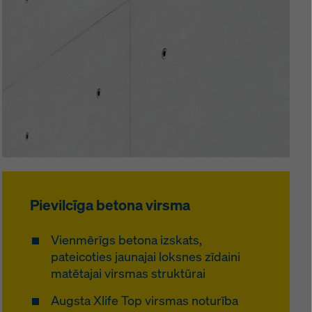
Pievilcīga betona virsma
Vienmērīgs betona izskats,
pateicoties jaunajai loksnes zīdaini
matētajai virsmas struktūrai
Augsta Xlife Top virsmas noturība