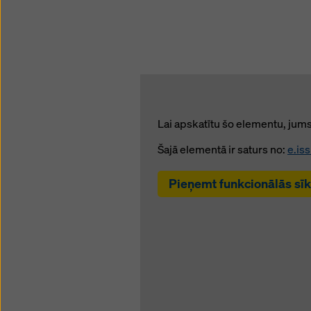
Lai apskatītu šo elementu, jums 
Šajā elementā ir saturs no:
e.is
Pieņemt funkcionālās sī