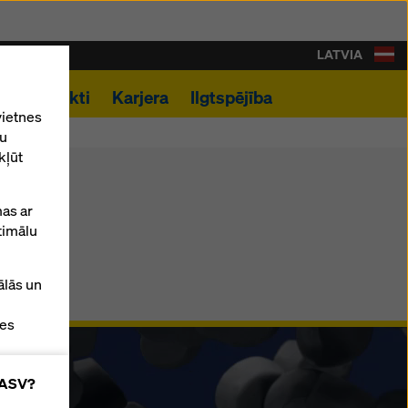
LATVIA
i
Kontakti
Karjera
Ilgtspējība
vietnes
tu
kļūt
as ar
timālu
ālās un
tes
z ASV?