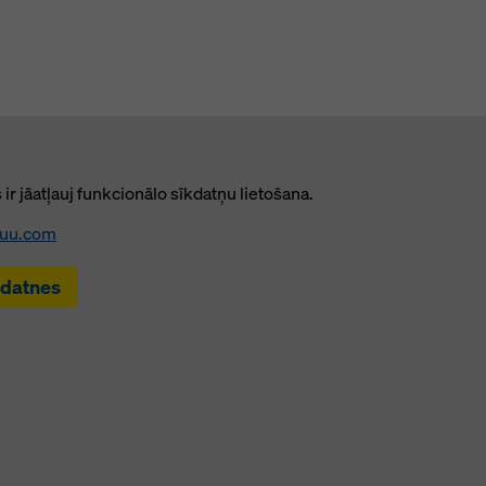
ir jāatļauj funkcionālo sīkdatņu lietošana.
suu.com
kdatnes