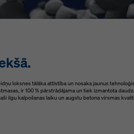
ekšā.
veidņu loksnes tālāka attīstība un nosaka jaunus tehnoloģis
astmasas, ir 100 % pārstrādājama un tiek izmantota daud
paši ilgu kalpošanas laiku un augstu betona virsmas kvalit