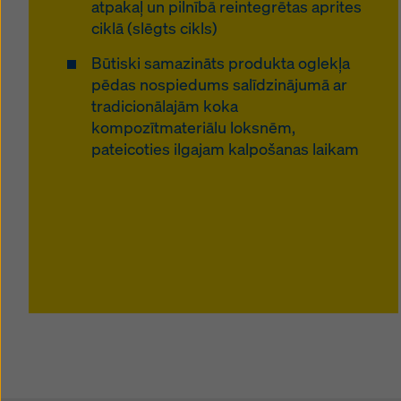
atpakaļ un pilnībā reintegrētas aprites
ciklā (slēgts cikls)
Būtiski samazināts produkta oglekļa
pēdas nospiedums salīdzinājumā ar
tradicionālajām koka
kompozītmateriālu loksnēm,
pateicoties ilgajam kalpošanas laikam