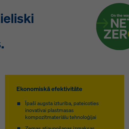
ieliski
.
Ekonomiskā efektivitāte
Īpaši augsta izturība, pateicoties
inovatīvai plastmasas
kompozītmateriālu tehnoloģijai
Zemas atjaunošanas izmaksas,