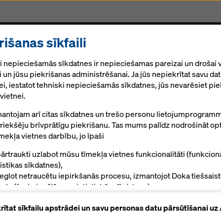
rišanas sīkfaili
akalpojumi
Sastatnes
CNC frēzēšana
Jaunum
i nepieciešamās sīkdatnes ir nepieciešamas pareizai un drošai 
 un jūsu piekrišanas administrēšanai. Ja jūs nepiekrītat savu da
i, iestatot tehniski nepieciešamās sīkdatnes, jūs nevarēsiet pie
ksne
vietnei.
antojam arī citas sīkdatnes un trešo personu lietojumprogramm
priekšēju brīvprātīgu piekrišanu. Tas mums palīdz nodrošināt op
mekļa vietnes darbību, jo īpaši
ārtraukti uzlabot mūsu tīmekļa vietnes funkcionalitāti (funkcion
Rokasgrāmatas, dokumenti un video
tistikas sīkdatnes),
ieglot netraucētu iepirkšanās procesu, izmantojot Doka tiešsais
kalu (funkcionālās un statistiskās sīkdatnes),
alpot jūs kā lietotāju ar atbilstošu reklāmu noteiktās platformās
krītat sīkfailu apstrādei un savu personas datu pārsūtīšanai u
rketinga sīkfaili).