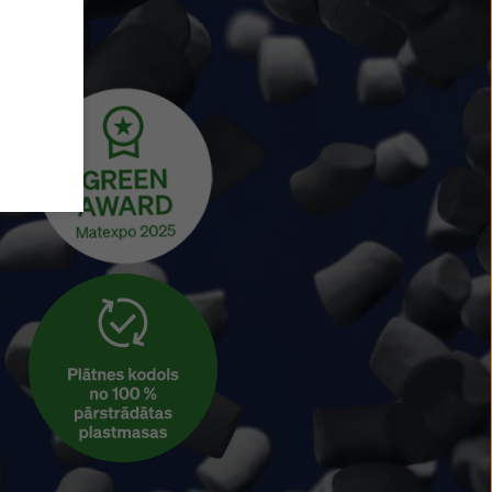
at
z
v
cas arī
kļūt šo
v
s,
ot savus
a
t savu
,
litikā
.
mi).