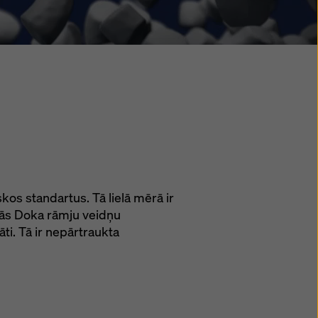
kos standartus. Tā lielā mērā ir
zās Doka rāmju veidņu
āti. Tā ir nepārtraukta