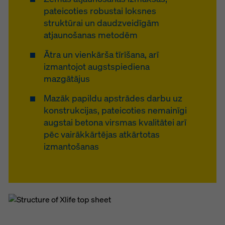
pateicoties robustai loksnes
struktūrai un daudzveidīgām
atjaunošanas metodēm
Ātra un vienkārša tīrīšana, arī
izmantojot augstspiediena
mazgātājus
Mazāk papildu apstrādes darbu uz
konstrukcijas, pateicoties nemainīgi
augstai betona virsmas kvalitātei arī
pēc vairākkārtējas atkārtotas
izmantošanas