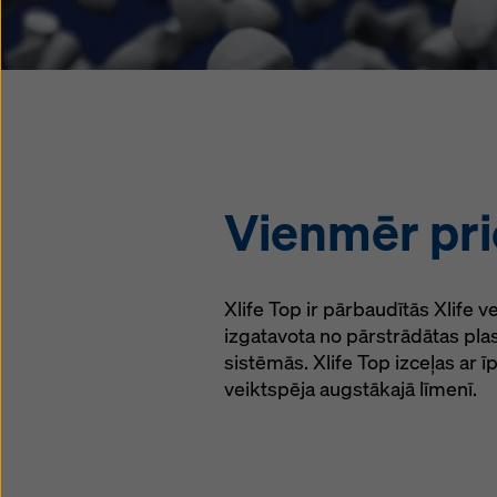
Vienmēr pri
Xlife Top ir pārbaudītās Xlife 
izgatavota no pārstrādātas pl
sistēmās. Xlife Top izceļas ar ī
veiktspēja augstākajā līmenī.