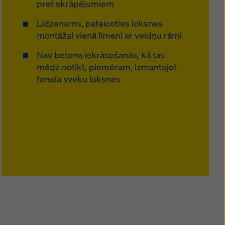
pret skrāpējumiem
Līdzenums, pateicoties loksnes
montāžai vienā līmenī ar veidņu rāmi
Nav betona iekrāsošanās, kā tas
mēdz notikt, piemēram, izmantojot
fenola sveķu loksnes