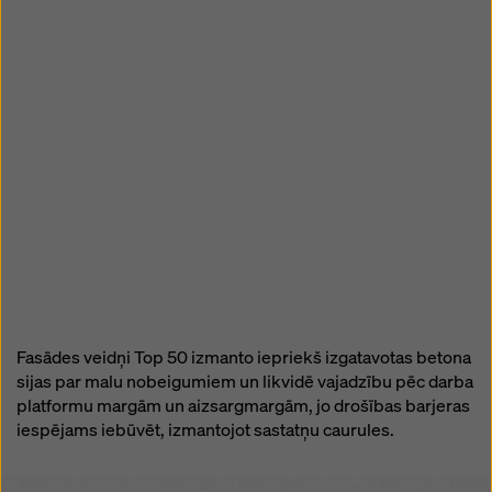
Fasādes veidņi Top 50 izmanto iepriekš izgatavotas betona
sijas par malu nobeigumiem un likvidē vajadzību pēc darba
platformu margām un aizsargmargām, jo drošības barjeras
iespējams iebūvēt, izmantojot sastatņu caurules.