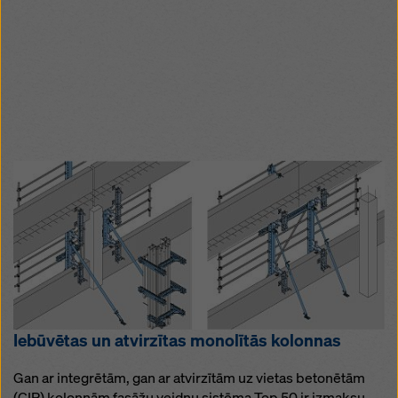
Iebūvētas un atvirzītas monolītās kolonnas
Gan ar integrētām, gan ar atvirzītām uz vietas betonētām
(CIP) kolonnām fasāžu veidņu sistēma Top 50 ir izmaksu