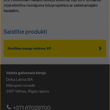
ziņā efektīvs risinājums būvprojektos ar saliekamajām
fasādēm.
Saistītie produkti
Drošības margu sistēma XP
Valsts galvenais birojs
Doka Latvia SIA
Mārupes novads
2167
Vētras, Rigas rajons
+371 67029700