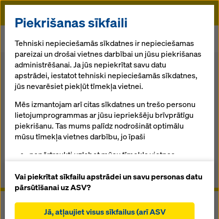
Doka
Piekrišanas sīkfaili
Sākums
Veidņu sistemas
Doka sienu sistēmas
Tehniski nepieciešamās sīkdatnes ir nepieciešamas
Fasādes veidņi Top 50
pareizai un drošai vietnes darbībai un jūsu piekrišanas
administrēšanai. Ja jūs nepiekrītat savu datu
Atpakaļ uz pārskatu
apstrādei, iestatot tehniski nepieciešamās sīkdatnes,
jūs nevarēsiet piekļūt tīmekļa vietnei.
Fasādes veidņi Top 50
Mēs izmantojam arī citas sīkdatnes un trešo personu
lietojumprogrammas ar jūsu iepriekšēju brīvprātīgu
Droša, ekonomiska iepriekš iebetonētu fasāžu
piekrišanu. Tas mums palīdz nodrošināt optimālu
veidņošana
mūsu tīmekļa vietnes darbību, jo īpaši
nepārtraukti uzlabot mūsu tīmekļa vietnes
Pārskats
funkcionalitāti (funkcionālās un statistikas
sīkdatnes),
Vai piekrītat sīkfailu apstrādei un savu personas datu
Rokasgrāmatas, dokumenti un video
atvieglot netraucētu iepirkšanās procesu,
pārsūtīšanai uz ASV?
izmantojot Doka tiešsaistes veikalu (funkcionālās
un statistiskās sīkdatnes),
Jā, atļaujiet visus sīkfailus (arī ASV