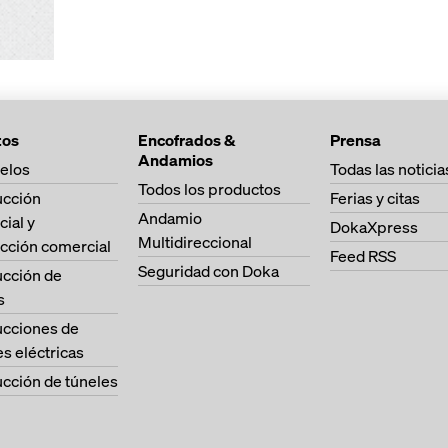
tos
Encofrados &
Prensa
Andamios
elos
Todas las noticia
Todos los productos
ucción
Ferias y citas
Andamio
cial y
DokaXpress
Multidireccional
cción comercial
Feed RSS
Seguridad con Doka
ucción de
s
ucciones de
es eléctricas
cción de túneles