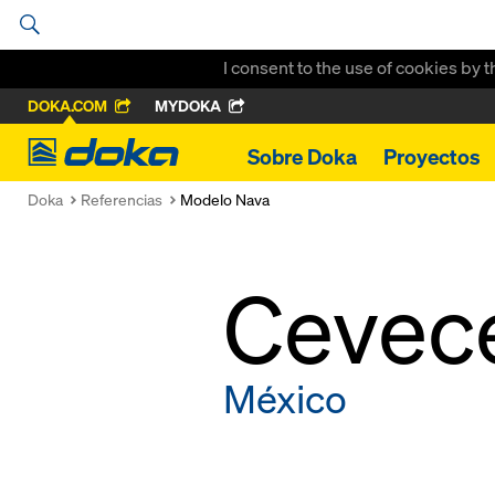
I consent to the use of cookies by 
DOKA.COM
MYDOKA
Doka
Sobre Doka
Proyectos
Doka
Referencias
Modelo Nava
Cevec
México