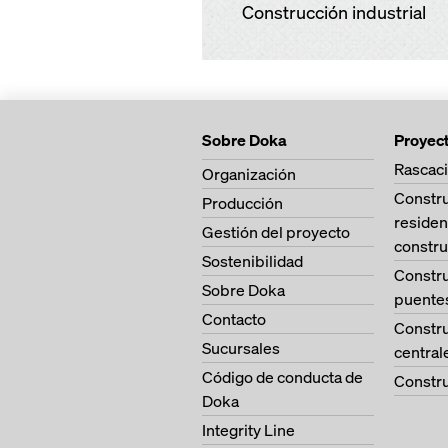
Construcción industrial
Sobre Doka
Proyec
Rascaci
Organización
Constr
Producción
residen
Gestión del proyecto
constru
Sostenibilidad
Constr
Sobre Doka
puente
Contacto
Constr
Sucursales
central
Código de conducta de
Constru
Doka
Integrity Line