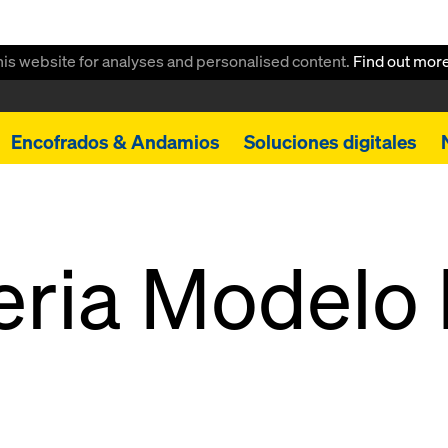
this website for analyses and personalised content.
Find out mor
Encofrados & Andamios
Soluciones digitales
eria Modelo